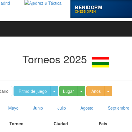
BENIDORM
CHESS OPEN
Torneos 2025
Toggle Dropdown
Toggle Dropdown
Toggle Dro
dario
Ritmo de juego
Lugar
Años
Mayo
Junio
Julio
Agosto
Septiembre
Torneo
Ciudad
País