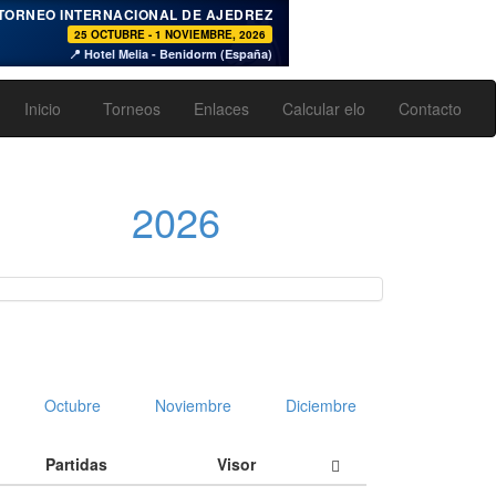
♞
TORNEO INTERNACIONAL DE AJEDREZ
25 OCTUBRE - 1 NOVIEMBRE, 2026
📍 Hotel Melia - Benidorm (España)
Inicio
Torneos
Enlaces
Calcular elo
Contacto
2026
pdown
Octubre
Noviembre
Diciembre
Partidas
Visor