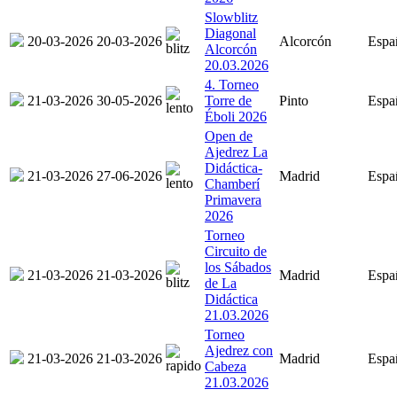
Slowblitz
Diagonal
20-03-2026
20-03-2026
Alcorcón
Espa
Alcorcón
20.03.2026
4. Torneo
21-03-2026
30-05-2026
Torre de
Pinto
Espa
Éboli 2026
Open de
Ajedrez La
Didáctica-
21-03-2026
27-06-2026
Madrid
Espa
Chamberí
Primavera
2026
Torneo
Circuito de
los Sábados
21-03-2026
21-03-2026
Madrid
Espa
de La
Didáctica
21.03.2026
Torneo
Ajedrez con
21-03-2026
21-03-2026
Madrid
Espa
Cabeza
21.03.2026