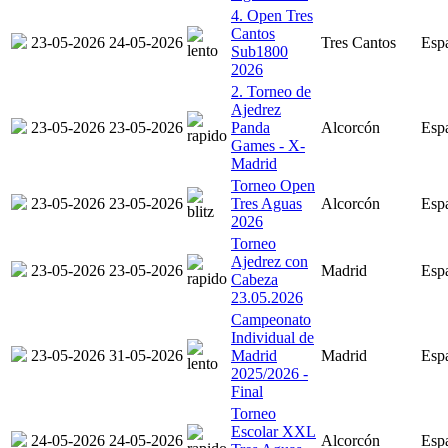
4. Open Tres
Cantos
23-05-2026
24-05-2026
Tres Cantos
Esp
Sub1800
2026
2. Torneo de
Ajedrez
23-05-2026
23-05-2026
Panda
Alcorcón
Esp
Games - X-
Madrid
Torneo Open
23-05-2026
23-05-2026
Tres Aguas
Alcorcón
Esp
2026
Torneo
Ajedrez con
23-05-2026
23-05-2026
Madrid
Esp
Cabeza
23.05.2026
Campeonato
Individual de
23-05-2026
31-05-2026
Madrid
Madrid
Esp
2025/2026 -
Final
Torneo
Escolar XXL
24-05-2026
24-05-2026
Alcorcón
Esp