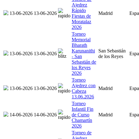
Ajedrez
Rápido
13-06-2026
13-06-2026
Madrid
Espa
Fiestas de
Moratalaz
2026
Torneo
Memorial
Bharath
Karunanithi
San Sebastián
13-06-2026
13-06-2026
Espa
- San
de los Reyes
Sebastián de
los Reyes
2026
Torneo
Ajedrez con
13-06-2026
13-06-2026
Madrid
Espa
Cabeza
13.06.2026
Torneo
Infantil Fin
14-06-2026
14-06-2026
de Curso
Madrid
Espa
Chamartín
2026
Torneo de
Ajedrez