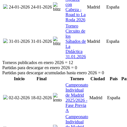
con
24-01-2026
24-01-2026
Madrid
España
Cabeza -
Road to La
Roda 2026
Torneo
Circuito de
los
31-01-2026
31-01-2026
Sábados de
Madrid
España
La
Didáctica
31.01.2026
Torneos publicados en enero 2026 =
12
Partidas para descargar en enero 2026 =
0
Partidas para descargar acumuladas hasta enero 2026 =
0
Inicio
Final
Torneo
Ciudad
País
Pa
Campeonato
Individual
de Madrid
02-02-2026
18-02-2026
Madrid
España
2025/2026 -
Fase Previa
A
Campeonato
Individual
de Madrid