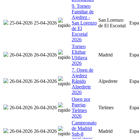
9. Torneo
Familiar de
Ajedrez -
San Lorenzo
25-04-2026
25-04-2026
San Lorenzo
Espa
de El Escorial
de El
Escorial
2026
Torneo
Elizbar
26-04-2026
26-04-2026
Madrid
Espa
Ubilava
2026
7. Open de
Ajedrez
26-04-2026
26-04-2026
Rápido
Alpedrete
Espa
Alpedrete
2026
Open por
Parejas
26-04-2026
26-04-2026
Tielmes
Espa
Tielmes
2026
Campeonato
de Madrid
26-04-2026
26-04-2026
Madrid
Espa
Sub-8