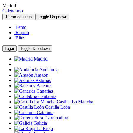
Madrid
Calendario
Ritmo de juego
Toggle Dropdown
Lento
Rápido
Blitz
Lugar
Toggle Dropdown
Madrid
Andalucía
Aragón
Asturias
Baleares
Canarias
Cantabria
Castilla La Mancha
Castilla León
Cataluña
Extremadura
Galicia
La Rioja