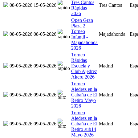
Tres Cantos
08-05-2026
15-05-2026
Tres Cantos
Esp
Rápidas
2026
Open Gran
Plaza 2
Torneo
08-05-2026
08-05-2026
Majadahonda
Esp
Infantil -
Majadahonda
2026
Torneo
Rápidas
09-05-2026
09-05-2026
Escuela y
Madrid
Esp
Club Ajedrez
Akeru 2026
Torneo
Ajedrez en la
09-05-2026
09-05-2026
Cabaña de El
Madrid
Esp
Retiro Mayo
2026
Torneo
Ajedrez en la
09-05-2026
09-05-2026
Cabaña de El
Madrid
Esp
Retiro sub14
Mayo 2026