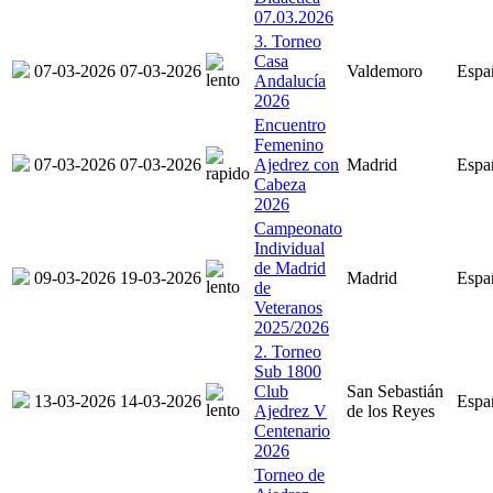
07.03.2026
3. Torneo
Casa
07-03-2026
07-03-2026
Valdemoro
Espa
Andalucía
2026
Encuentro
Femenino
07-03-2026
07-03-2026
Ajedrez con
Madrid
Espa
Cabeza
2026
Campeonato
Individual
de Madrid
09-03-2026
19-03-2026
Madrid
Espa
de
Veteranos
2025/2026
2. Torneo
Sub 1800
Club
San Sebastián
13-03-2026
14-03-2026
Espa
Ajedrez V
de los Reyes
Centenario
2026
Torneo de