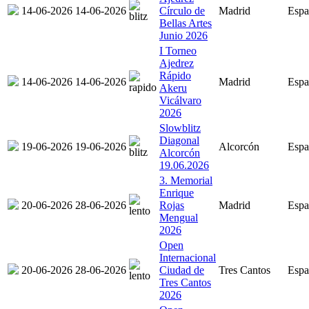
14-06-2026
14-06-2026
Círculo de
Madrid
Espa
Bellas Artes
Junio 2026
I Torneo
Ajedrez
Rápido
14-06-2026
14-06-2026
Madrid
Espa
Akeru
Vicálvaro
2026
Slowblitz
Diagonal
19-06-2026
19-06-2026
Alcorcón
Espa
Alcorcón
19.06.2026
3. Memorial
Enrique
20-06-2026
28-06-2026
Rojas
Madrid
Espa
Mengual
2026
Open
Internacional
20-06-2026
28-06-2026
Ciudad de
Tres Cantos
Espa
Tres Cantos
2026