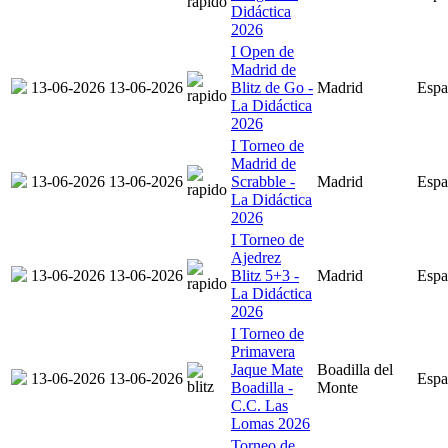
Didáctica
2026
I Open de
Madrid de
13-06-2026
13-06-2026
Blitz de Go -
Madrid
Espa
La Didáctica
2026
I Torneo de
Madrid de
13-06-2026
13-06-2026
Scrabble -
Madrid
Espa
La Didáctica
2026
I Torneo de
Ajedrez
13-06-2026
13-06-2026
Blitz 5+3 -
Madrid
Espa
La Didáctica
2026
I Torneo de
Primavera
Jaque Mate
Boadilla del
13-06-2026
13-06-2026
Espa
Boadilla -
Monte
C.C. Las
Lomas 2026
Torneo de