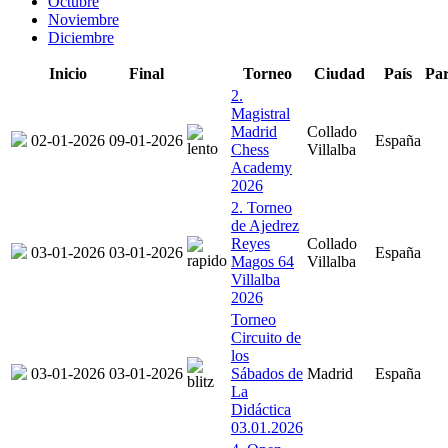
Octubre
Noviembre
Diciembre
Inicio
Final
Torneo
Ciudad
País
Par
2.
Magistral
Madrid
Collado
02-01-2026
09-01-2026
España
Chess
Villalba
Academy
2026
2. Torneo
de Ajedrez
Reyes
Collado
03-01-2026
03-01-2026
España
Magos 64
Villalba
Villalba
2026
Torneo
Circuito de
los
03-01-2026
03-01-2026
Sábados de
Madrid
España
La
Didáctica
03.01.2026