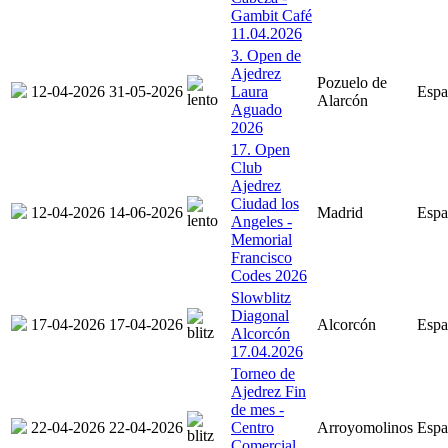
Gambit Café
11.04.2026
3. Open de
Ajedrez
Pozuelo de
12-04-2026
31-05-2026
Laura
Espa
Alarcón
Aguado
2026
17. Open
Club
Ajedrez
Ciudad los
12-04-2026
14-06-2026
Madrid
Espa
Angeles -
Memorial
Francisco
Codes 2026
Slowblitz
Diagonal
17-04-2026
17-04-2026
Alcorcón
Espa
Alcorcón
17.04.2026
Torneo de
Ajedrez Fin
de mes -
22-04-2026
22-04-2026
Centro
Arroyomolinos
Espa
Comercial