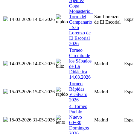
Ajedrez
Copa
Monasterio -
Torre del
San Lorenzo
14-03-2026
14-03-2026
Espa
Campanario
de El Escorial
- San
Lorenzo de
El Escorial
2026
Torneo
Circuito de
los Sábados
14-03-2026
14-03-2026
Madrid
Espa
de La
Didáctica
14.03.2026
Torneo
Rápidas
15-03-2026
15-03-2026
Madrid
Espa
Vicálvaro
2026
4. Torneo
Pueblo
Nuevo
15-03-2026
31-05-2026
Madrid
Espa
60+30
Domingos
2026