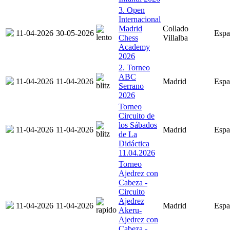
3. Open
Internacional
Madrid
Collado
11-04-2026
30-05-2026
Espa
Chess
Villalba
Academy
2026
2. Torneo
ABC
11-04-2026
11-04-2026
Madrid
Espa
Serrano
2026
Torneo
Circuito de
los Sábados
11-04-2026
11-04-2026
Madrid
Espa
de La
Didáctica
11.04.2026
Torneo
Ajedrez con
Cabeza -
Circuito
Ajedrez
11-04-2026
11-04-2026
Madrid
Espa
Akeru-
Ajedrez con
Cabeza -