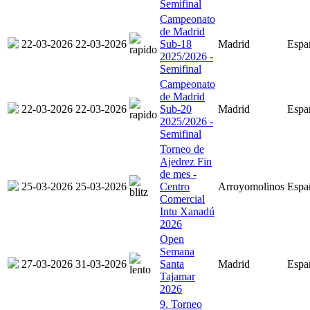
Semifinal
Campeonato
de Madrid
22-03-2026
22-03-2026
Sub-18
Madrid
Espa
2025/2026 -
Semifinal
Campeonato
de Madrid
22-03-2026
22-03-2026
Sub-20
Madrid
Espa
2025/2026 -
Semifinal
Torneo de
Ajedrez Fin
de mes -
25-03-2026
25-03-2026
Centro
Arroyomolinos
Espa
Comercial
Intu Xanadú
2026
Open
Semana
27-03-2026
31-03-2026
Santa
Madrid
Espa
Tajamar
2026
9. Torneo