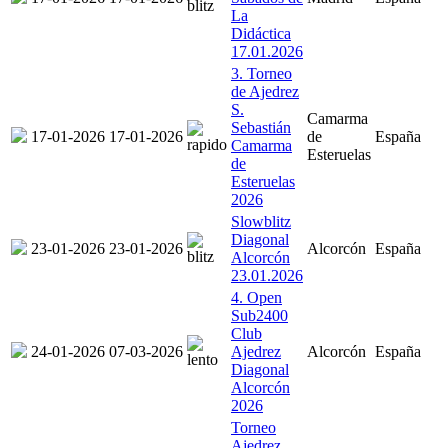
La
Didáctica
17.01.2026
3. Torneo
de Ajedrez
S.
Camarma
Sebastián
17-01-2026
17-01-2026
de
España
Camarma
Esteruelas
de
Esteruelas
2026
Slowblitz
Diagonal
23-01-2026
23-01-2026
Alcorcón
España
Alcorcón
23.01.2026
4. Open
Sub2400
Club
24-01-2026
07-03-2026
Ajedrez
Alcorcón
España
Diagonal
Alcorcón
2026
Torneo
Ajedrez