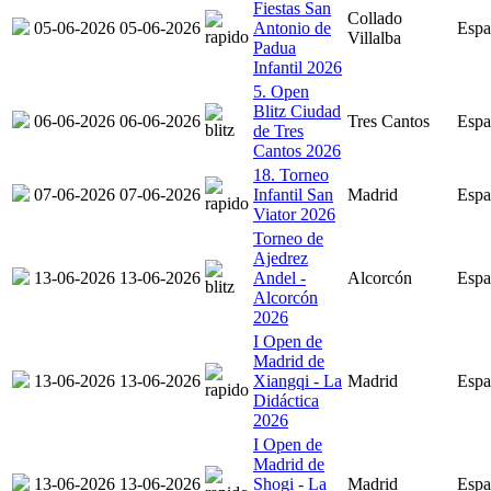
Fiestas San
Collado
05-06-2026
05-06-2026
Antonio de
Espa
Villalba
Padua
Infantil 2026
5. Open
Blitz Ciudad
06-06-2026
06-06-2026
Tres Cantos
Espa
de Tres
Cantos 2026
18. Torneo
07-06-2026
07-06-2026
Infantil San
Madrid
Espa
Viator 2026
Torneo de
Ajedrez
13-06-2026
13-06-2026
Andel -
Alcorcón
Espa
Alcorcón
2026
I Open de
Madrid de
13-06-2026
13-06-2026
Xiangqi - La
Madrid
Espa
Didáctica
2026
I Open de
Madrid de
13-06-2026
13-06-2026
Shogi - La
Madrid
Espa