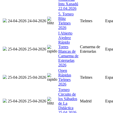
Intu Xanadú
22.04.2026
5. Torneo
Blitz
24-04-2026
24-04-2026
Tielmes
Espa
Tielmes
2026
I Abierto
Ajedrez
Rápido
Torres
Camarma de
25-04-2026
25-04-2026
Espa
Blancas de
Esteruelas
Camarma de
Esteruelas
2026
Open
Rápidas
25-04-2026
25-04-2026
Tielmes
Espa
Tielmes
2026
Torneo
Circuito de
los Sábados
25-04-2026
25-04-2026
Madrid
Espa
de La
Didáctica
25.04.2026