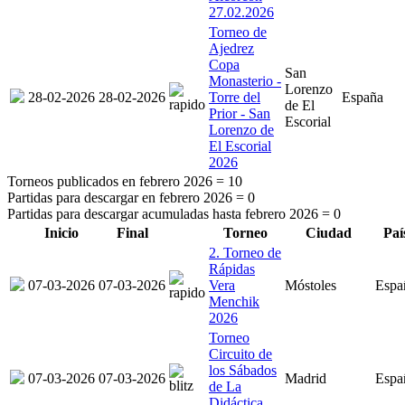
27.02.2026
Torneo de
Ajedrez
Copa
San
Monasterio -
Lorenzo
28-02-2026
28-02-2026
Torre del
España
de El
Prior - San
Escorial
Lorenzo de
El Escorial
2026
Torneos publicados en febrero 2026 =
10
Partidas para descargar en febrero 2026 =
0
Partidas para descargar acumuladas hasta febrero 2026 =
0
Inicio
Final
Torneo
Ciudad
Paí
2. Torneo de
Rápidas
07-03-2026
07-03-2026
Vera
Móstoles
Espa
Menchik
2026
Torneo
Circuito de
los Sábados
07-03-2026
07-03-2026
Madrid
Espa
de La
Didáctica