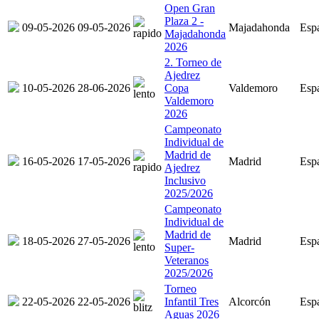
Open Gran
Plaza 2 -
09-05-2026
09-05-2026
Majadahonda
Esp
Majadahonda
2026
2. Torneo de
Ajedrez
10-05-2026
28-06-2026
Copa
Valdemoro
Esp
Valdemoro
2026
Campeonato
Individual de
Madrid de
16-05-2026
17-05-2026
Madrid
Esp
Ajedrez
Inclusivo
2025/2026
Campeonato
Individual de
Madrid de
18-05-2026
27-05-2026
Madrid
Esp
Super-
Veteranos
2025/2026
Torneo
22-05-2026
22-05-2026
Infantil Tres
Alcorcón
Esp
Aguas 2026