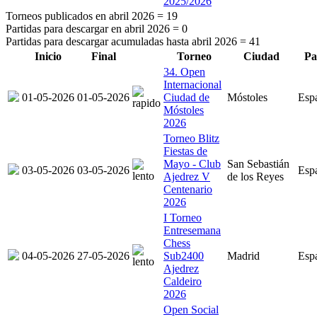
2025/2026
Torneos publicados en abril 2026 =
19
Partidas para descargar en abril 2026 =
0
Partidas para descargar acumuladas hasta abril 2026 =
41
Inicio
Final
Torneo
Ciudad
Pa
34. Open
Internacional
01-05-2026
01-05-2026
Ciudad de
Móstoles
Esp
Móstoles
2026
Torneo Blitz
Fiestas de
Mayo - Club
San Sebastián
03-05-2026
03-05-2026
Esp
Ajedrez V
de los Reyes
Centenario
2026
I Torneo
Entresemana
Chess
04-05-2026
27-05-2026
Sub2400
Madrid
Esp
Ajedrez
Caldeiro
2026
Open Social