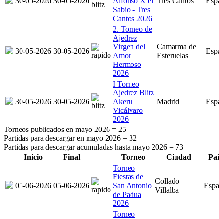
30-05-2026
30-05-2026
Alfonso X el
Tres Cantos
Esp
Sabio - Tres
Cantos 2026
2. Torneo de
Ajedrez
Virgen del
Camarma de
30-05-2026
30-05-2026
Esp
Amor
Esteruelas
Hermoso
2026
I Torneo
Ajedrez Blitz
30-05-2026
30-05-2026
Akeru
Madrid
Esp
Vicálvaro
2026
Torneos publicados en mayo 2026 =
25
Partidas para descargar en mayo 2026 =
32
Partidas para descargar acumuladas hasta mayo 2026 =
73
Inicio
Final
Torneo
Ciudad
Paí
Torneo
Fiestas de
Collado
05-06-2026
05-06-2026
San Antonio
Espa
Villalba
de Padua
2026
Torneo