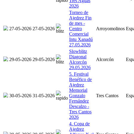
Tres Aguas
2026
Torneo de
Ajedrez Fin
de mes -
27-05-2026
27-05-2026
Centro
Arroyomolinos
Esp
Comercial
Intu Xanadú
27.05.2026
Slowblitz
Diagonal
29-05-2026
29-05-2026
Alcorcón
Esp
Alcorcón
29.05.2026
5. Festival
Benéfico de
Ajedrez
Memorial
30-05-2026
31-05-2026
Gonzalo
Tres Cantos
Esp
Fernández
Descalzo -
Tres Cantos
2026
4. Copa de
Ajedrez