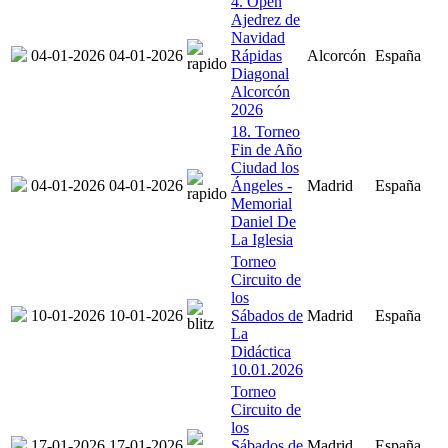
4. Open
Ajedrez de
Navidad
04-01-2026
04-01-2026
Rápidas
Alcorcón
España
Diagonal
Alcorcón
2026
18. Torneo
Fin de Año
Ciudad los
04-01-2026
04-01-2026
Ángeles -
Madrid
España
Memorial
Daniel De
La Iglesia
Torneo
Circuito de
los
10-01-2026
10-01-2026
Sábados de
Madrid
España
La
Didáctica
10.01.2026
Torneo
Circuito de
los
17-01-2026
17-01-2026
Sábados de
Madrid
España