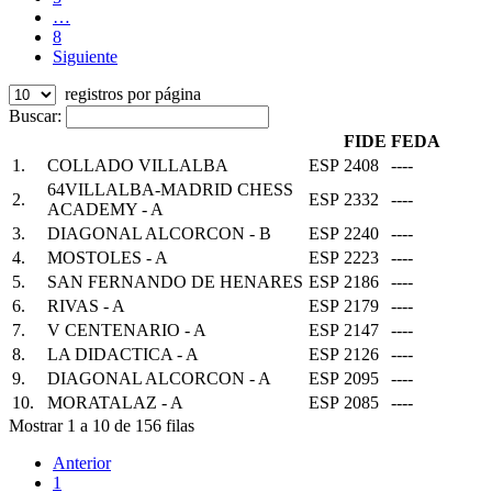
…
8
Siguiente
registros por página
Buscar:
FIDE
FEDA
1.
COLLADO VILLALBA
ESP
2408
----
64VILLALBA-MADRID CHESS
2.
ESP
2332
----
ACADEMY - A
3.
DIAGONAL ALCORCON - B
ESP
2240
----
4.
MOSTOLES - A
ESP
2223
----
5.
SAN FERNANDO DE HENARES
ESP
2186
----
6.
RIVAS - A
ESP
2179
----
7.
V CENTENARIO - A
ESP
2147
----
8.
LA DIDACTICA - A
ESP
2126
----
9.
DIAGONAL ALCORCON - A
ESP
2095
----
10.
MORATALAZ - A
ESP
2085
----
Mostrar 1 a 10 de 156 filas
Anterior
1