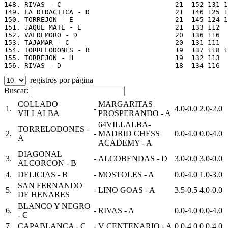
registros por página
Buscar:
COLLADO
MARGARITAS
1.
-
4.0-0.0
2.0-2.0
VILLALBA
PROSPERANDO - A
64VILLALBA-
TORRELODONES -
2.
-
MADRID CHESS
0.0-4.0
0.0-4.0
A
ACADEMY - A
DIAGONAL
3.
-
ALCOBENDAS - D
3.0-0.0
3.0-0.0
ALCORCON - B
4.
DELICIAS - B
-
MOSTOLES - A
0.0-4.0
1.0-3.0
SAN FERNANDO
5.
-
LINO GOAS - A
3.5-0.5
4.0-0.0
DE HENARES
BLANCO Y NEGRO
6.
-
RIVAS - A
0.0-4.0
0.0-4.0
- C
7.
CAPABLANCA - C
-
V CENTENARIO - A
0.0-4.0
0.0-4.0