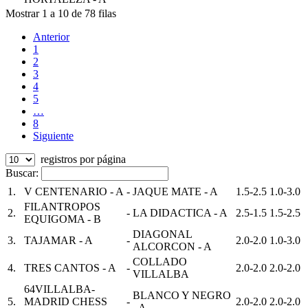
Mostrar 1 a 10 de 78 filas
Anterior
1
2
3
4
5
…
8
Siguiente
registros por página
Buscar:
1.
V CENTENARIO - A
-
JAQUE MATE - A
1.5-2.5
1.0-3.0
FILANTROPOS
2.
-
LA DIDACTICA - A
2.5-1.5
1.5-2.5
EQUIGOMA - B
DIAGONAL
3.
TAJAMAR - A
-
2.0-2.0
1.0-3.0
ALCORCON - A
COLLADO
4.
TRES CANTOS - A
-
2.0-2.0
2.0-2.0
VILLALBA
64VILLALBA-
BLANCO Y NEGRO
5.
MADRID CHESS
-
2.0-2.0
2.0-2.0
- A