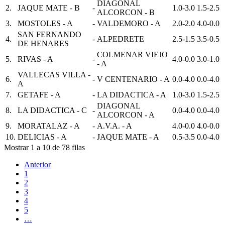
DIAGONAL
2.
JAQUE MATE - B
-
1.0-3.0
1.5-2.5
ALCORCON - B
3.
MOSTOLES - A
-
VALDEMORO - A
2.0-2.0
4.0-0.0
SAN FERNANDO
4.
-
ALPEDRETE
2.5-1.5
3.5-0.5
DE HENARES
COLMENAR VIEJO
5.
RIVAS - A
-
4.0-0.0
3.0-1.0
- A
VALLECAS VILLA -
6.
-
V CENTENARIO - A
0.0-4.0
0.0-4.0
A
7.
GETAFE - A
-
LA DIDACTICA - A
1.0-3.0
1.5-2.5
DIAGONAL
8.
LA DIDACTICA - C
-
0.0-4.0
0.0-4.0
ALCORCON - A
9.
MORATALAZ - A
-
A.V.A. - A
4.0-0.0
4.0-0.0
10.
DELICIAS - A
-
JAQUE MATE - A
0.5-3.5
0.0-4.0
Mostrar 1 a 10 de 78 filas
Anterior
1
2
3
4
5
…