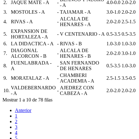
2.
JAQUE MATE - A
-
4.0-0.0
2.0-2.0
- A
3.
MOSTOLES - A
-
TAJAMAR - A
3.0-1.0
2.0-2.0
ALCALA DE
4.
RIVAS - A
-
2.0-2.0
2.5-1.5
HENARES - A
EXPANSION DE
5.
-
V CENTENARIO - A
0.5-3.5
0.5-3.5
HORTALEZA - A
6.
LA DIDACTICA - A
-
RIVAS - B
1.0-3.0
1.0-3.0
DIAGONAL
ALCALA DE
7.
-
2.0-2.0
3.0-1.0
ALCORCON - B
HENARES - B
FUENLABRADA -
SAN FERNANDO
8.
-
0.5-3.5
1.0-3.0
A
DE HENARES
CHAMBERI
9.
MORATALAZ - A
-
2.5-1.5
3.5-0.5
ACADEMIA - A
VALDEBERNARDO
AJEDREZ CON
10.
-
2.0-2.0
2.0-2.0
- A
CABEZA - A
Mostrar 1 a 10 de 78 filas
Anterior
1
2
3
4
5