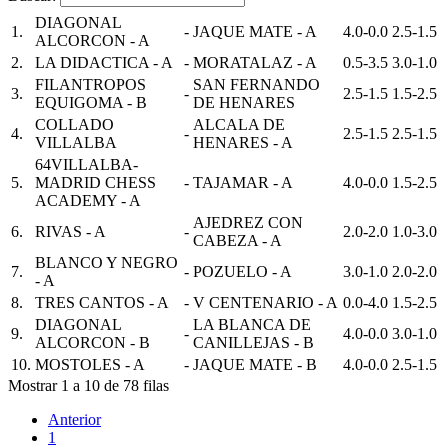
DIAGONAL
1.
-
JAQUE MATE - A
4.0-0.0
2.5-1.5
ALCORCON - A
2.
LA DIDACTICA - A
-
MORATALAZ - A
0.5-3.5
3.0-1.0
FILANTROPOS
SAN FERNANDO
3.
-
2.5-1.5
1.5-2.5
EQUIGOMA - B
DE HENARES
COLLADO
ALCALA DE
4.
-
2.5-1.5
2.5-1.5
VILLALBA
HENARES - A
64VILLALBA-
5.
MADRID CHESS
-
TAJAMAR - A
4.0-0.0
1.5-2.5
ACADEMY - A
AJEDREZ CON
6.
RIVAS - A
-
2.0-2.0
1.0-3.0
CABEZA - A
BLANCO Y NEGRO
7.
-
POZUELO - A
3.0-1.0
2.0-2.0
- A
8.
TRES CANTOS - A
-
V CENTENARIO - A
0.0-4.0
1.5-2.5
DIAGONAL
LA BLANCA DE
9.
-
4.0-0.0
3.0-1.0
ALCORCON - B
CANILLEJAS - B
10.
MOSTOLES - A
-
JAQUE MATE - B
4.0-0.0
2.5-1.5
Mostrar 1 a 10 de 78 filas
Anterior
1