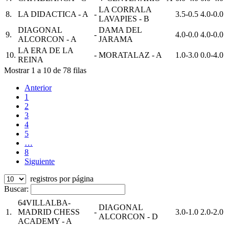
LA CORRALA
8.
LA DIDACTICA - A
-
3.5-0.5
4.0-0.0
LAVAPIES - B
DIAGONAL
DAMA DEL
9.
-
4.0-0.0
4.0-0.0
ALCORCON - A
JARAMA
LA ERA DE LA
10.
-
MORATALAZ - A
1.0-3.0
0.0-4.0
REINA
Mostrar 1 a 10 de 78 filas
Anterior
1
2
3
4
5
…
8
Siguiente
registros por página
Buscar:
64VILLALBA-
DIAGONAL
1.
MADRID CHESS
-
3.0-1.0
2.0-2.0
ALCORCON - D
ACADEMY - A