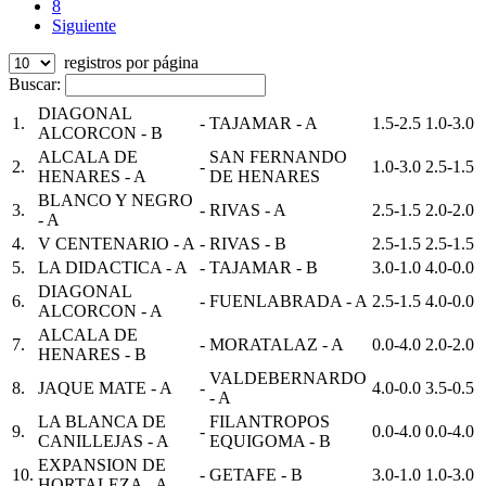
8
Siguiente
registros por página
Buscar:
DIAGONAL
1.
-
TAJAMAR - A
1.5-2.5
1.0-3.0
ALCORCON - B
ALCALA DE
SAN FERNANDO
2.
-
1.0-3.0
2.5-1.5
HENARES - A
DE HENARES
BLANCO Y NEGRO
3.
-
RIVAS - A
2.5-1.5
2.0-2.0
- A
4.
V CENTENARIO - A
-
RIVAS - B
2.5-1.5
2.5-1.5
5.
LA DIDACTICA - A
-
TAJAMAR - B
3.0-1.0
4.0-0.0
DIAGONAL
6.
-
FUENLABRADA - A
2.5-1.5
4.0-0.0
ALCORCON - A
ALCALA DE
7.
-
MORATALAZ - A
0.0-4.0
2.0-2.0
HENARES - B
VALDEBERNARDO
8.
JAQUE MATE - A
-
4.0-0.0
3.5-0.5
- A
LA BLANCA DE
FILANTROPOS
9.
-
0.0-4.0
0.0-4.0
CANILLEJAS - A
EQUIGOMA - B
EXPANSION DE
10.
-
GETAFE - B
3.0-1.0
1.0-3.0
HORTALEZA - A