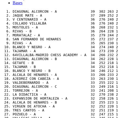
Bases
  1. DIAGONAL ALCORCON - A                39  302 263 225 190 158 129 103 80 60 42 30 18 9 3   202   231   165   40,0
  2. JAQUE MATE - A                       37  289 252 217 185 156 130 105 81 60 42 30 18 9 3   201   225   162   38,0
  3. V CENTENARIO - A                     36  276 240 207 177 148 122  99 79 60 42 30 18 9 3   201   231   164   33,5
  4. COLLADO VILLALBA                     36  276 240 207 175 146 119  95 74 55 38 27 16 8 3   199   226   160   34,0
  5. MOSTOLES - A                         36  268 232 198 167 138 112  89 69 52 38 28 17 9 3   187   214   153   34,0
  6. RIVAS - B                            36  264 228 195 165 138 113  91 71 54 40 30 18 9 3   195   216   159   33,0   Sub-2000
  7. MORATALAZ - A                        35  279 244 212 183 155 128 102 79 59 42 30 18 9 3   195   223   156   33,0
  8. SAN FERNANDO DE HENARES              35  272 237 205 176 148 122  99 77 58 42 30 18 9 3   192   216   156   33,5
  9. RIVAS - A                            35  265 230 198 168 141 117  94 73 55 40 30 18 9 3   194   221   160   34,5
 10. BLANCO Y NEGRO - A                   34  274 240 208 177 149 123  99 78 59 42 30 18 9 3   202   226   165   33,0
 11. TAJAMAR - A                          34  273 239 207 176 148 123 101 80 60 42 30 18 9 3   207   234   168   33,0
 12. 64VILLALBA-MADRID CHESS ACADEMY - A  34  266 232 201 173 146 121  97 76 57 40 29 18 9 3   198   225   162   31,5
 13. DIAGONAL ALCORCON - B                34  262 228 197 168 140 114  91 71 54 40 30 18 9 3   191   215   157   32,0
 14. GETAFE - B                           34  252 218 187 159 134 112  91 73 56 40 30 18 9 3   186   210   151   27,5   Sub-1600
 15. TAJAMAR - B                          34  252 218 186 157 131 108  88 70 54 40 30 18 9 3   176   200   144   29,5   Sub-2000
 16. BLANCO Y NEGRO - B                   34  246 212 181 153 128 106  86 69 53 38 26 16 9 3   176   202   144   32,0   Sub-2000
 17. ALCALA DE HENARES - A                33  266 233 201 171 144 120  97 75 56 40 30 18 9 3   196   223   160   36,0
 18. AJEDREZ CON CABEZA - A               33  263 230 199 170 143 117  94 73 55 39 28 17 9 3   189   216   153   32,0   Sub-2000
 19. VALDEBERNARDO - A                    33  255 222 191 162 136 113  91 71 54 40 30 18 9 3   189   212   152   30,5   Sub-1800
 20. DIAGONAL ALCORCON - C                33  249 216 186 159 134 110  88 69 52 37 26 15 7 2   178   203   146   27,0   Sub-2000
 21. TORREJON - A                         33  241 208 178 151 127 106  86 67 51 38 28 17 9 3   176   203   142   29,5   Sub-2000
 22. LA DIDACTICA - A                     32  270 238 207 177 150 124 101 79 60 42 30 18 9 3   200   225   164   32,0
 23. EXPANSION DE HORTALEZA - A           32  258 226 195 165 138 114  93 75 58 42 30 18 9 3   190   217   154   34,0
 24. ALCALA DE HENARES - B                32  255 223 192 163 136 112  91 72 55 40 30 18 9 3   189   216   154   29,5   Sub-2000
 25. VIRGEN DE ATOCHA - A                 32  252 220 190 162 137 114  94 75 57 40 29 18 9 3   188   212   153   30,5   Sub-2000
 26. TRES CANTOS - A                      32  251 219 190 164 140 117  95 74 55 38 27 16 8 3   191   216   155   29,5   Sub-2000
 27. POZUELO - A                          32  247 215 186 160 135 111  89 68 50 35 26 15 7 2   195   222   160   27,5   Sub-2000
 28. VALLECAS VILLA - A                   32  246 214 185 158 132 107  85 65 48 34 24 16 9 3   181   204   145   30,0   Sub-1800
 29. POZUELO - B                          32  235 203 173 145 120  98  79 63 48 34 24 16 9 3   184   210   148   28,5   Sub-1800
 30. FILANTROPOS EQUIGOMA - A             32  234 202 173 147 123 101  81 64 48 35 26 15 7 2   178   205   146   26,5
 31. MAGERIT - B                          32  233 201 172 145 120  96  75 57 42 29 20 13 7 2   173   195   141   26,0   Sub-1800
 32. PARLA                                32  228 196 167 141 118  97  78 61 47 35 25 16 9 3   170   197   140   26,0   Sub-2000
 33. DIAGONAL ALCORCON - D                32  221 189 160 134 111  90  72 57 45 34 25 16 9 3   173   196   139   28,0   Sub-1800
 34. FILANTROPOS EQUIGOMA - B             31  269 238 209 181 154 128 103 81 60 42 30 18 9 3   198   224   161   30,0
 35. FUENLABRADA - A                      31  251 220 190 161 134 110  89 71 54 40 30 18 9 3   192   215   153   34,0   Sub-2000
 36. CHAMBERI ACADEMIA - A                31  245 214 184 155 129 106  84 65 49 36 27 16 8 3   191   218   155   28,5   Sub-2000
 37. JAQUE MATE - B                       31  236 205 177 152 128 106  85 65 48 34 24 16 9 3   188   214   152   27,0   Sub-1800
 38. ALPEDRETE                            31  234 203 175 148 122  99  79 62 47 34 24 16 9 3   177   196   142   2