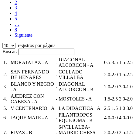
2
3
4
5
…
8
Siguiente
registros por página
Buscar:
DIAGONAL
1.
MORATALAZ - A
-
0.5-3.5
1.5-2.5
ALCORCON - A
SAN FERNANDO
COLLADO
2.
-
2.0-2.0
1.5-2.5
DE HENARES
VILLALBA
BLANCO Y NEGRO
DIAGONAL
3.
-
2.0-2.0
3.0-1.0
- A
ALCORCON - B
AJEDREZ CON
4.
-
MOSTOLES - A
1.5-2.5
2.0-2.0
CABEZA - A
5.
V CENTENARIO - A
-
LA DIDACTICA - A
2.5-1.5
1.0-3.0
FILANTROPOS
6.
JAQUE MATE - A
-
4.0-0.0
4.0-0.0
EQUIGOMA - B
64VILLALBA-
7.
RIVAS - B
-
MADRID CHESS
2.0-2.0
2.5-1.5