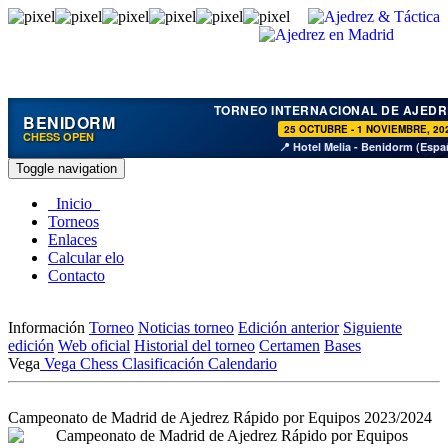
TORNEO INTERNACIONAL DE AJEDR
BENIDORM
25 OCTUBRE - 1 NOVIEMBRE, 20
CHESS OPEN
📍 Hotel Melia - Benidorm (Espa
Toggle navigation
Inicio
Torneos
Enlaces
Calcular elo
Contacto
Información
Torneo
Noticias torneo
Edición anterior
Siguiente
edición
Web oficial
Historial del torneo
Certamen
Bases
Vega
Vega Chess
Clasificación
Calendario
Campeonato de Madrid de Ajedrez Rápido por Equipos 2023/2024