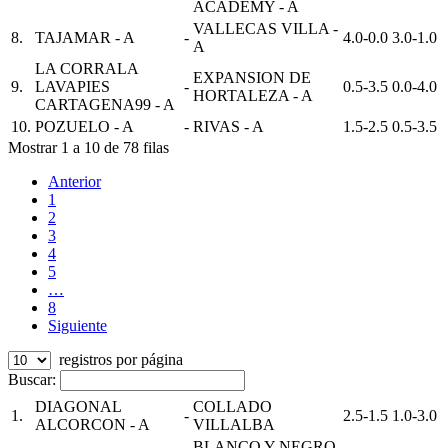
ACADEMY - A
VALLECAS VILLA -
8.
TAJAMAR - A
-
4.0-0.0
3.0-1.0
A
LA CORRALA
EXPANSION DE
9.
LAVAPIES
-
0.5-3.5
0.0-4.0
HORTALEZA - A
CARTAGENA99 - A
10.
POZUELO - A
-
RIVAS - A
1.5-2.5
0.5-3.5
Mostrar 1 a 10 de 78 filas
Anterior
1
2
3
4
5
…
8
Siguiente
registros por página
Buscar:
DIAGONAL
COLLADO
1.
-
2.5-1.5
1.0-3.0
ALCORCON - A
VILLALBA
BLANCO Y NEGRO