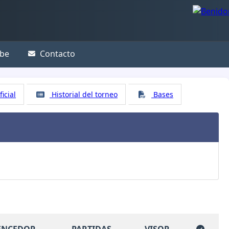
be
Contacto
icial
Historial del torneo
Bases