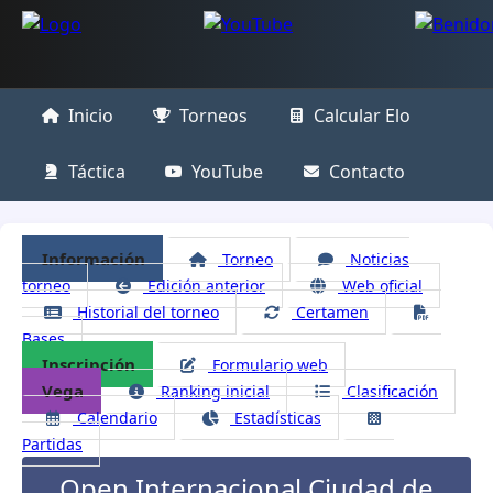
Inicio
Torneos
Calcular Elo
Táctica
YouTube
Contacto
Información
Torneo
Noticias
torneo
Edición anterior
Web oficial
Historial del torneo
Certamen
Bases
Inscripción
Formulario web
Vega
Ranking inicial
Clasificación
Calendario
Estadísticas
Partidas
Open Internacional Ciudad de