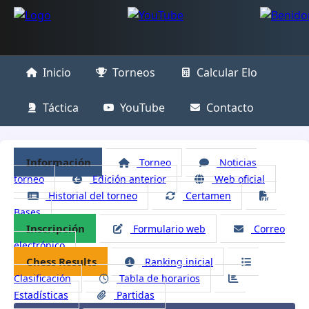
Inicio
Torneos
Calcular Elo
Táctica
YouTube
Contacto
Información
Torneo
Noticias
torneo
Edición anterior
Web oficial
Historial del torneo
Certamen
Bases
Inscripción
Formulario web
Correo
electrónico
Chess Results
Ranking inicial
Clasificación
Tabla de horarios
Estadísticas
Partidas