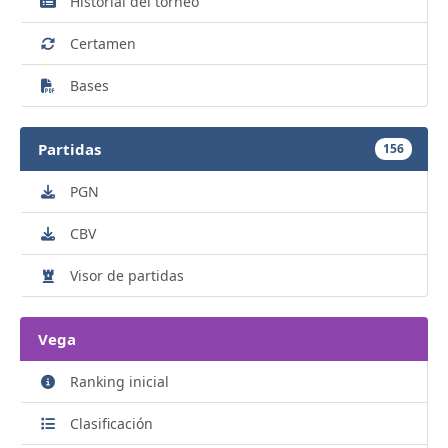
Historial del torneo
Certamen
Bases
Partidas
156
PGN
CBV
Visor de partidas
Vega
Ranking inicial
Clasificación