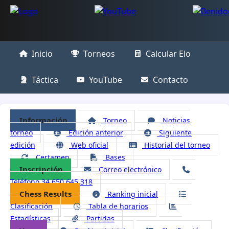
Inicio
Torneos
Calcular Elo
Táctica
YouTube
Contacto
Información
Torneo
Noticias
torneo
Edición anterior
Siguiente
edición
Web oficial
Historial del torneo
Certamen
Bases
Inscripción
Correo electrónico
Teléfono 34 650 645 318
Chess Results
Ranking inicial
Clasificación
Tabla de horarios
Estadísticas
Partidas