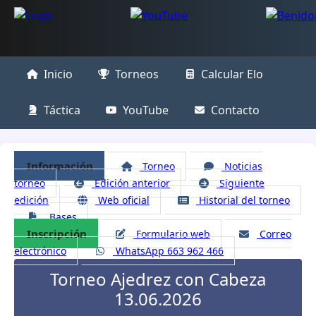
Inicio
Torneos
Calcular Elo
Táctica
YouTube
Contacto
Información
Torneo
Noticias
torneo
Edición anterior
Siguiente
edición
Web oficial
Historial del torneo
Bases
Inscripción
Formulario web
Correo
electrónico
WhatsApp 663 962 466
Torneo Ajedrez con Cabeza
13.06.2026