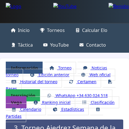
Inicio
Torneos
Calcular Elo
Táctica
YouTube
Contacto
Información
Torneo
Noticias
torneo
Edición anterior
Web oficial
Historial del torneo
Certamen
Bases
Inscripción
WhatsApp +34 630 024 518
Vega
Ranking inicial
Clasificación
Calendario
Estadísticas
Partidas
3. Torneo Ajedrez Semana de la