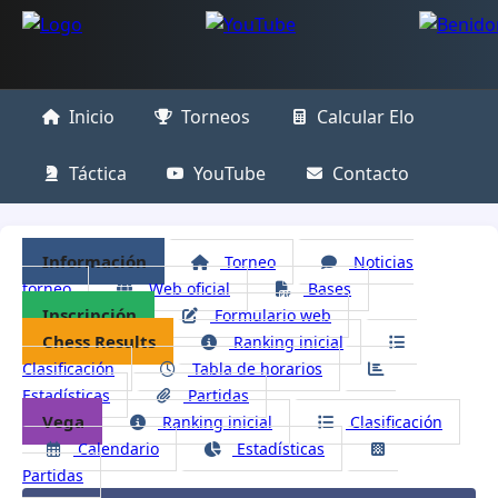
Inicio
Torneos
Calcular Elo
Táctica
YouTube
Contacto
Información
Torneo
Noticias
torneo
Web oficial
Bases
Inscripción
Formulario web
Chess Results
Ranking inicial
Clasificación
Tabla de horarios
Estadísticas
Partidas
Vega
Ranking inicial
Clasificación
Calendario
Estadísticas
Partidas