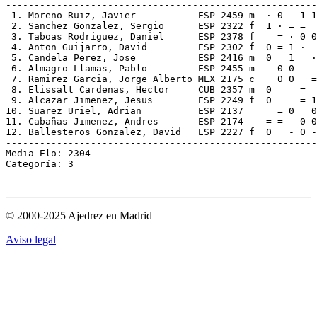
-------------------------------------------------------
 1. Moreno Ruiz, Javier           ESP 2459 m  · 0   1 1
 2. Sanchez Gonzalez, Sergio      ESP 2322 f  1 · = =  
 3. Taboas Rodriguez, Daniel      ESP 2378 f    = · 0 0
 4. Anton Guijarro, David         ESP 2302 f  0 = 1 ·  
 5. Candela Perez, Jose           ESP 2416 m  0   1   ·
 6. Almagro Llamas, Pablo         ESP 2455 m    0 0    
 7. Ramirez Garcia, Jorge Alberto MEX 2175 c    0 0   =
 8. Elissalt Cardenas, Hector     CUB 2357 m  0     =  
 9. Alcazar Jimenez, Jesus        ESP 2249 f  0     = 1
10. Suarez Uriel, Adrian          ESP 2137      = 0   0
11. Cabañas Jimenez, Andres       ESP 2174    = =   0 0
12. Ballesteros Gonzalez, David   ESP 2227 f  0   - 0 -
-------------------------------------------------------
Media Elo: 2304

© 2000-2025 Ajedrez en Madrid
Aviso legal