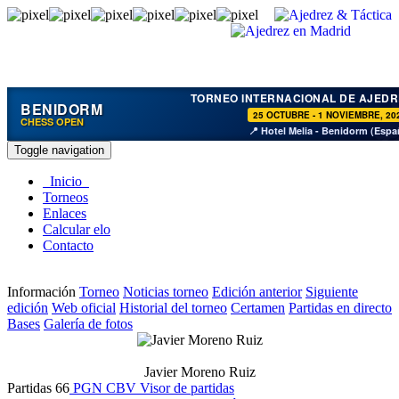
TORNEO INTERNACIONAL DE AJEDR
BENIDORM
25 OCTUBRE - 1 NOVIEMBRE, 20
CHESS OPEN
📍 Hotel Melia - Benidorm (Espa
Toggle navigation
Inicio
Torneos
Enlaces
Calcular elo
Contacto
Información
Torneo
Noticias torneo
Edición anterior
Siguiente
edición
Web oficial
Historial del torneo
Certamen
Partidas en directo
Bases
Galería de fotos
Javier Moreno Ruiz
Partidas
66
PGN
CBV
Visor de partidas