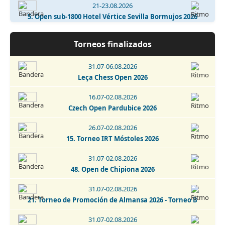
21-23.08.2026
5. Open sub-1800 Hotel Vértice Sevilla Bormujos 2026
21-23.08.2026
Torneos finalizados
I Torneo Internacional de Ajedrez Nubiaegip 2026
31.07-06.08.2026
21-29.08.2026
Leça Chess Open 2026
43. Torneo Abierto Internacional de Collado Villalba 2026
16.07-02.08.2026
22.08.2026
Czech Open Pardubice 2026
Blitz Nocturno Trebejo Solidario Hotel Vertice Sevilla
Bormujos 2026
26.07-02.08.2026
22.08.2026
15. Torneo IRT Móstoles 2026
I Memorial José Ángel de Jesús y Encinas - Talavera de la
Reina 2026
31.07-02.08.2026
48. Open de Chipiona 2026
22.08.2026
Torneo de Promoción - Talavera de la Reina 2026
31.07-02.08.2026
21. Torneo de Promoción de Almansa 2026 - Torneo B
22.08.2026
Torneo La Puebla de Almoradiel 2026
31.07-02.08.2026