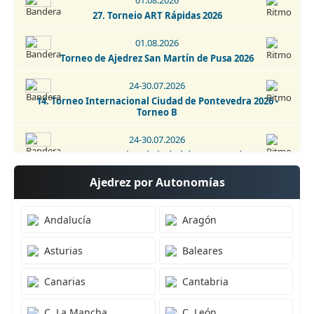
01.08.2026
01-02.09.2026
27. Torneio ART Rápidas 2026
2. IRT Sub-1800 Esphouses Hotel Playas de Guardamar 2026
01.08.2026
01-06.09.2026
Torneo de Ajedrez San Martín de Pusa 2026
3. IRT Sub-2400 Esphouses Hotel Playas de Guardamar 2026
24-30.07.2026
14. Torneo Internacional Ciudad de Pontevedra 2026 -
Torneo B
24-30.07.2026
14. Torneo Internacional Ciudad de Pontevedra 2026 -
Torneo A
Ajedrez por Autonomías
25-30.07.2026
Campeonato de España sub-16 2026
Andalucía
Aragón
18-26.07.2026
Asturias
Baleares
42. Open Internacional de Andorra 2026
24-26.07.2026
Canarias
Cantabria
10. Torneo Sub 2400 Club Ajedrez V Centenario 2026
C. La Mancha
C. León