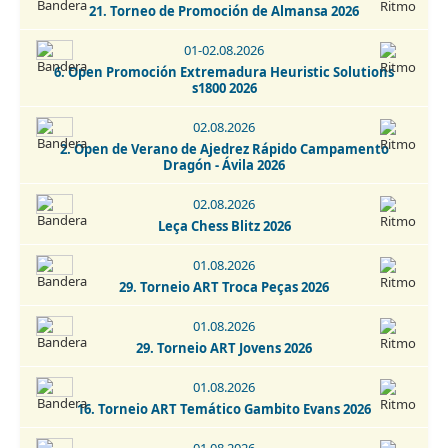
21. Torneo de Promoción de Almansa 2026
22.08.2026
7. Torneo de Ajedrez Cardeñosa 2026
01-02.08.2026
6. Open Promoción Extremadura Heuristic Solutions
22-29.08.2026
s1800 2026
Open Internacional de Ajedrez Clásico - San Cristobal de
La Laguna 2026
02.08.2026
2. Open de Verano de Ajedrez Rápido Campamento
29.08.2026
Dragón - Ávila 2026
13. Torneio Fatacil - Cidade De Lagoa - Memorial Armando
Lopes 2026
02.08.2026
Leça Chess Blitz 2026
29-30.08.2026
Open Internacional de Ajedrez Activo - San Cristobal de La
01.08.2026
Laguna 2026
29. Torneio ART Troca Peças 2026
30.08.2026
01.08.2026
Torneo de Ajedrez Fiestas Virgen del Rosario Camarma de
29. Torneio ART Jovens 2026
Esteruelas 2026
01.08.2026
30.08-06.09.2026
16. Torneio ART Temático Gambito Evans 2026
Escala Emporium Chess Open 2026