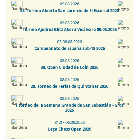
13. Torneio Fatacil - Cidade De Lagoa - Memorial Armando
09.08.2026
Lopes 2026
43. Torneo Abierto San Lorenzo de El Escorial 2026
29.08.2026
09.08.2026
15. Memorial Pepiño Rodriguez - Ferrol 2026
Torneo Ajedrez Blitz Akeru Vicálvaro 09.08.2026
29-30.08.2026
03-08.08.2026
Open Internacional de Ajedrez Activo - San Cristobal de La
Campeonato de España sub-18 2026
Laguna 2026
08.08.2026
30.08.2026
30. Open Ciudad de Coín 2026
Torneo de Ajedrez Fiestas Virgen del Rosario Camarma de
Esteruelas 2026
08.08.2026
30.08-06.09.2026
28. Torneo de Ferias de Quintanar 2026
Escala Emporium Chess Open 2026
08.08.2026
01-02.09.2026
I Torneo de la Semana Grande de San Sebastián - Gros
2026
2. IRT Sub-1800 Esphouses Hotel Playas de Guardamar 2026
31.07-06.08.2026
01-06.09.2026
Leça Chess Open 2026
3. IRT Sub-2400 Esphouses Hotel Playas de Guardamar 2026