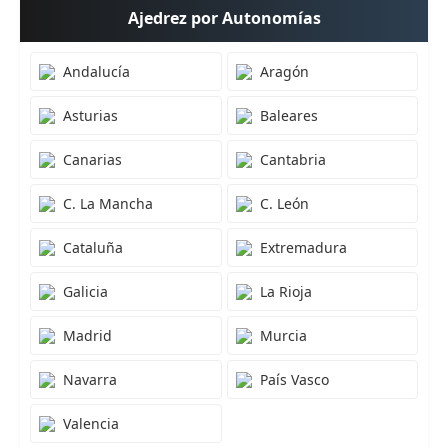
Ajedrez por Autonomías
02.08.2026
Leça Chess Blitz 2026
Andalucía
Aragón
01.08.2026
29. Torneio ART Troca Peças 2026
Asturias
Baleares
01.08.2026
Canarias
Cantabria
29. Torneio ART Jovens 2026
01.08.2026
C. La Mancha
C. León
16. Torneio ART Temático Gambito Evans 2026
Cataluña
Extremadura
01.08.2026
27. Torneio ART Rápidas 2026
Galicia
La Rioja
01.08.2026
Madrid
Murcia
Torneo de Ajedrez San Martín de Pusa 2026
Navarra
País Vasco
24-30.07.2026
14. Torneo Internacional Ciudad de Pontevedra 2026 -
Torneo B
Valencia