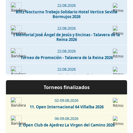
22.08.2026
Blitz Nocturno Trebejo Solidario Hotel Vertice Sevilla
Bormujos 2026
22.08.2026
I Memorial José Ángel de Jesús y Encinas - Talavera de la
Reina 2026
22.08.2026
Torneo de Promoción - Talavera de la Reina 2026
22.08.2026
Torneo La Puebla de Almoradiel 2026
Torneos finalizados
22.08.2026
7. Torneo de Ajedrez Cardeñosa 2026
02-09.08.2026
22-29.08.2026
11. Open Internacional 64 Villalba 2026
Open Internacional de Ajedrez Clásico - San Cristobal de
La Laguna 2026
06-09.08.2026
2. Open Club de Ajedrez La Virgen del Camino 2026
29.08.2026