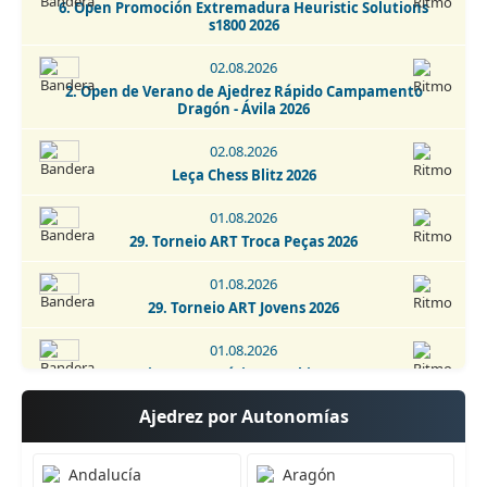
6. Open Promoción Extremadura Heuristic Solutions
6. Torneo Fiestas Patronales Navalcarnero 2026 -
s1800 2026
Categoría Infantil
02.08.2026
05.09.2026
2. Open de Verano de Ajedrez Rápido Campamento
Torneo Super Blitz Chess Marathon Fiestas de Alcorcón
Dragón - Ávila 2026
2026
02.08.2026
05-12.09.2026
Leça Chess Blitz 2026
I Open Internacional Ajedrez Myinvestor Casablanca 2026
01.08.2026
05-12.09.2026
29. Torneio ART Troca Peças 2026
I Cerrado Internacional GM MyInvestor 2026
01.08.2026
29. Torneio ART Jovens 2026
01.08.2026
16. Torneio ART Temático Gambito Evans 2026
Ajedrez por Autonomías
01.08.2026
27. Torneio ART Rápidas 2026
Andalucía
Aragón
01.08.2026