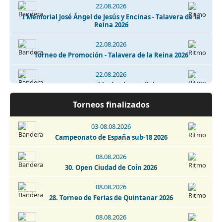
22.08.2026
I Memorial José Ángel de Jesús y Encinas - Talavera de la
Reina 2026
22.08.2026
Torneo de Promoción - Talavera de la Reina 2026
22.08.2026
Torneo La Puebla de Almoradiel 2026
Torneos finalizados
22.08.2026
7. Torneo de Ajedrez Cardeñosa 2026
03-08.08.2026
22-29.08.2026
Campeonato de España sub-18 2026
Open Internacional de Ajedrez Clásico - San Cristobal de
La Laguna 2026
08.08.2026
30. Open Ciudad de Coín 2026
29.08.2026
13. Torneio Fatacil - Cidade De Lagoa - Memorial Armando
08.08.2026
Lopes 2026
28. Torneo de Ferias de Quintanar 2026
29.08.2026
08.08.2026
15. Memorial Pepiño Rodriguez - Ferrol 2026