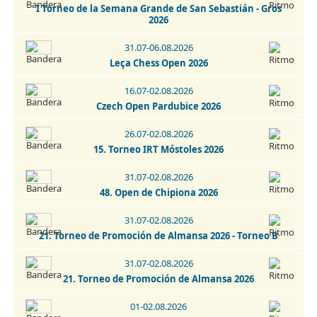
I Torneo de la Semana Grande de San Sebastián - Gros
2026
29-30.08.2026
Open Internacional de Ajedrez Activo - San Cristobal de La
31.07-06.08.2026
Laguna 2026
Leça Chess Open 2026
30.08.2026
16.07-02.08.2026
Torneo de Ajedrez Fiestas Virgen del Rosario Camarma de
Czech Open Pardubice 2026
Esteruelas 2026
26.07-02.08.2026
30.08-06.09.2026
15. Torneo IRT Móstoles 2026
Escala Emporium Chess Open 2026
31.07-02.08.2026
01-02.09.2026
48. Open de Chipiona 2026
2. IRT Sub-1800 Esphouses Hotel Playas de Guardamar 2026
31.07-02.08.2026
01-06.09.2026
21. Torneo de Promoción de Almansa 2026 - Torneo B
3. IRT Sub-2400 Esphouses Hotel Playas de Guardamar 2026
31.07-02.08.2026
05.09.2026
21. Torneo de Promoción de Almansa 2026
6 Torneo Fiestas Patronales Navalcarnero 2026
01-02.08.2026
05.09.2026