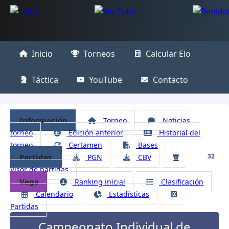
Inicio
Torneos
Calcular Elo
Táctica
YouTube
Contacto
Información
Torneo
Noticias
torneo
Edición anterior
Historial del
torneo
Certamen
Bases
Partidas
32
PGN
CBV
Visor de partidas
Vega
Ranking inicial
Clasificación
Calendario
Estadísticas
Partidas
Campeonato Individual de