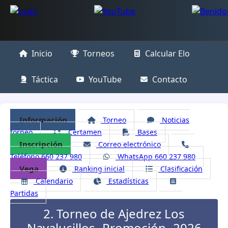
Inicio
Torneos
Calcular Elo
Táctica
YouTube
Contacto
Información
Torneo
Noticias
torneo
Certamen
Bases
Inscripción
Correo electrónico
Teléfono 660 237 980
WhatsApp 660 237 980
Vega
Ranking inicial
Clasificación
Calendario
Estadísticas
Partidas
2. Torneo de Ajedrez Los
Navalucillos -Promoción- 2026