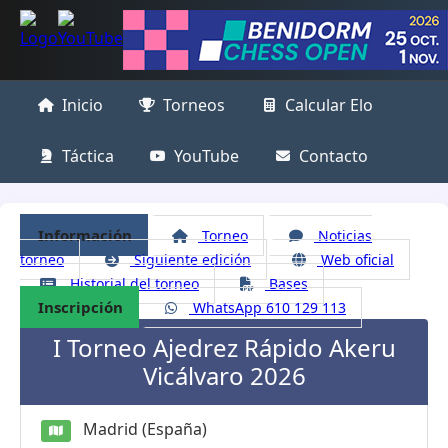
Inicio
Torneos
Calcular Elo
Táctica
YouTube
Contacto
Información
Torneo
Noticias
torneo
Siguiente edición
Web oficial
Historial del torneo
Bases
Inscripción
WhatsApp 610 129 113
I Torneo Ajedrez Rápido Akeru
Vicálvaro 2026
Madrid (España)