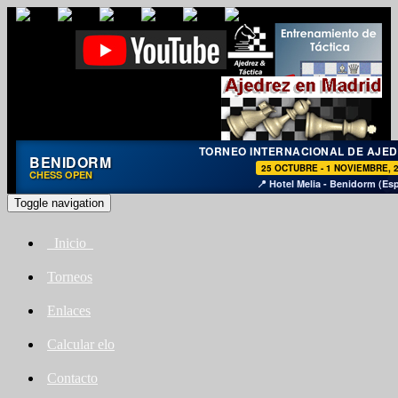
TORNEO INTERNACIONAL DE AJE
BENIDORM
25 OCTUBRE - 1 NOVIEMBRE, 
CHESS OPEN
📍 Hotel Melia - Benidorm (Es
Toggle navigation
Inicio
Torneos
Enlaces
Calcular elo
Contacto