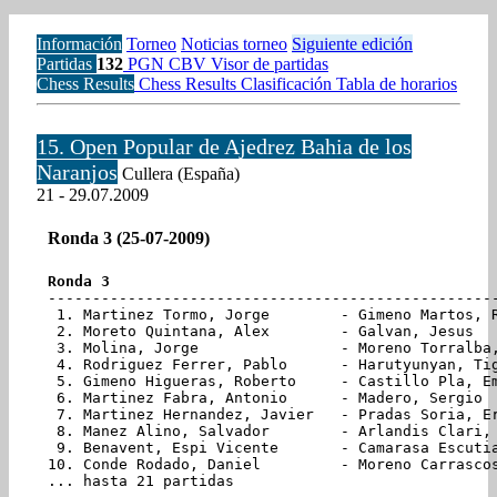
Información
Torneo
Noticias torneo
Siguiente edición
Partidas
132
PGN
CBV
Visor de partidas
Chess Results
Chess Results
Clasificación
Tabla de horarios
15. Open Popular de Ajedrez Bahia de los
Naranjos
Cullera (España)
21 - 29.07.2009
Ronda 3 (25-07-2009)
Ronda 3
---------------------------------------------------
 1. Martinez Tormo, Jorge        - Gimeno Martos, R
 2. Moreto Quintana, Alex        - Galvan, Jesus   
 3. Molina, Jorge                - Moreno Torralba,
 4. Rodriguez Ferrer, Pablo      - Harutyunyan, Tig
 5. Gimeno Higueras, Roberto     - Castillo Pla, Em
 6. Martinez Fabra, Antonio      - Madero, Sergio  
 7. Martinez Hernandez, Javier   - Pradas Soria, Er
 8. Manez Alino, Salvador        - Arlandis Clari, 
 9. Benavent, Espi Vicente       - Camarasa Escutia
10. Conde Rodado, Daniel         - Moreno Carrascos
... hasta 21 partidas
