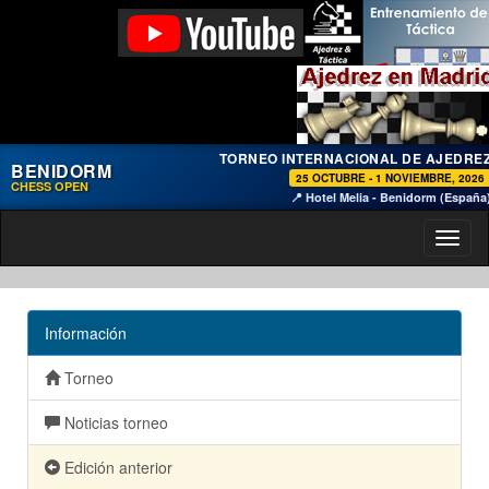
TORNEO INTERNACIONAL DE AJEDRE
BENIDORM
25 OCTUBRE - 1 NOVIEMBRE, 2026
CHESS OPEN
📍 Hotel Melia - Benidorm (España
Toggl
naviga
Información
Torneo
Noticias torneo
Edición anterior