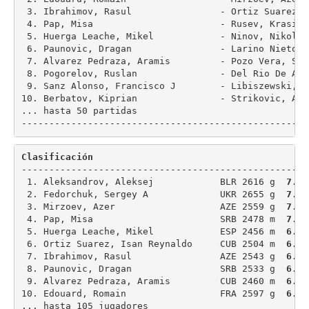
 3. Ibrahimov, Rasul                - Ortiz Suarez, 
 4. Pap, Misa                       - Rusev, Krasimi
 5. Huerga Leache, Mikel            - Ninov, Nikolai
 6. Paunovic, Dragan                - Larino Nieto, 
 7. Alvarez Pedraza, Aramis         - Pozo Vera, San
 8. Pogorelov, Ruslan               - Del Rio De Ang
 9. Sanz Alonso, Francisco J        - Libiszewski, F
10. Berbatov, Kiprian               - Strikovic, Ale
... hasta 50 partidas

Clasificación
---------------------------------------------------

 1. Aleksandrov, Aleksej            BLR 2616 g  
7.5
 2. Fedorchuk, Sergey A             UKR 2655 g  
7.0
 3. Mirzoev, Azer                   AZE 2559 g  
7.0
 4. Pap, Misa                       SRB 2478 m  
7.0
 5. Huerga Leache, Mikel            ESP 2456 m  
6.5
 6. Ortiz Suarez, Isan Reynaldo     CUB 2504 m  
6.5
 7. Ibrahimov, Rasul                AZE 2543 g  
6.5
 8. Paunovic, Dragan                SRB 2533 g  
6.5
 9. Alvarez Pedraza, Aramis         CUB 2460 m  
6.5
10. Edouard, Romain                 FRA 2597 g  
6.5
... hasta 105 jugadores
