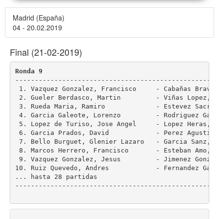
Madrid (España)
04 - 20.02.2019
Final (21-02-2019)
Ronda 9
----------------------------------------------------
 1. Vazquez Gonzalez, Francisco     - Cabañas Bravo,
 2. Gueler Berdasco, Martin         - Viñas Lopez, C
 3. Rueda Maria, Ramiro             - Estevez Sacris
 4. Garcia Galeote, Lorenzo         - Rodriguez Garc
 5. Lopez de Turiso, Jose Angel     - Lopez Heras, A
 6. Garcia Prados, David            - Perez Agusti, 
 7. Bello Burguet, Glenier Lazaro   - Garcia Sanz, E
 8. Marcos Herrero, Francisco       - Esteban Amo, J
 9. Vazquez Gonzalez, Jesus         - Jimenez Gonzal
10. Ruiz Quevedo, Andres            - Fernandez Garc
... hasta 28 partidas

----------------------------------------------------