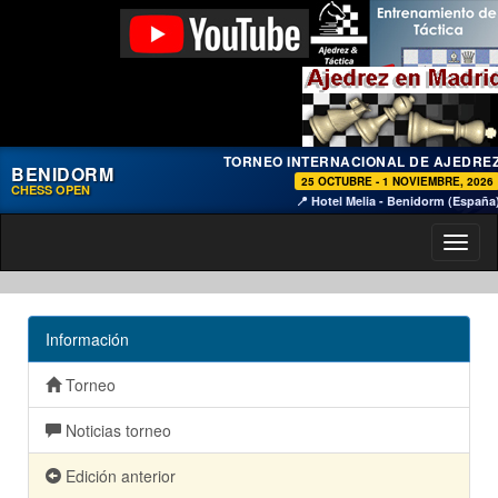
TORNEO INTERNACIONAL DE AJEDRE
BENIDORM
25 OCTUBRE - 1 NOVIEMBRE, 2026
CHESS OPEN
📍 Hotel Melia - Benidorm (España
Toggl
naviga
Información
Torneo
Noticias torneo
Edición anterior