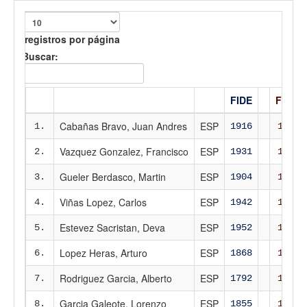
registros por página
Buscar:
FIDE
FEDA
Cabañas Bravo, Juan Andres
ESP
1.
1916
1958
Vazquez Gonzalez, Francisco
ESP
2.
1931
1964
Gueler Berdasco, Martin
ESP
3.
1904
1951
Viñas Lopez, Carlos
ESP
4.
1942
1984
Estevez Sacristan, Deva
ESP
5.
1952
1971
Lopez Heras, Arturo
ESP
6.
1868
1910
Rodriguez Garcia, Alberto
ESP
7.
1792
1872
Garcia Galeote, Lorenzo
ESP
8.
1855
1891