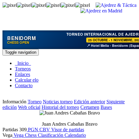
TORNEO INTERNACIONAL DE AJEDR
BENIDORM
25 OCTUBRE - 1 NOVIEMBRE, 20
CHESS OPEN
📍 Hotel Melia - Benidorm (Espa
Toggle navigation
Inicio
Torneos
Enlaces
Calcular elo
Contacto
Información
Torneo
Noticias torneo
Edición anterior
Siguiente
edición
Web oficial
Historial del torneo
Certamen
Bases
Juan Andres Cabañas Bravo
Partidas
309
PGN
CBV
Visor de partidas
Vega
Vega Chess
Clasificación
Calendario