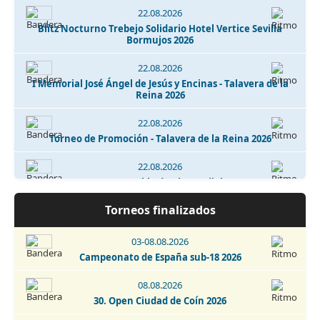
22.08.2026
Blitz Nocturno Trebejo Solidario Hotel Vertice Sevilla
Bormujos 2026
22.08.2026
I Memorial José Ángel de Jesús y Encinas - Talavera de la
Reina 2026
22.08.2026
Torneo de Promoción - Talavera de la Reina 2026
22.08.2026
Torneo La Puebla de Almoradiel 2026
Torneos finalizados
22.08.2026
7. Torneo de Ajedrez Cardeñosa 2026
03-08.08.2026
22-29.08.2026
Campeonato de España sub-18 2026
Open Internacional de Ajedrez Clásico - San Cristobal de
La Laguna 2026
08.08.2026
30. Open Ciudad de Coín 2026
29.08.2026