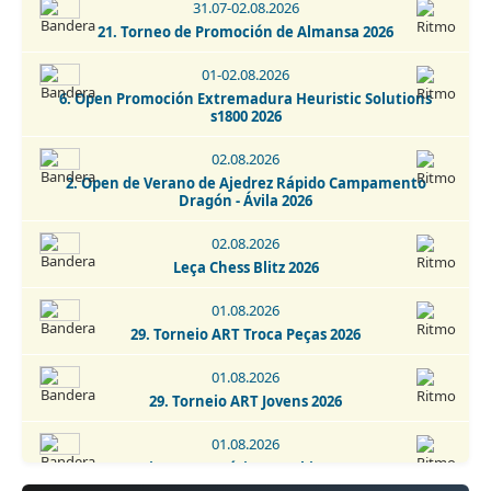
31.07-02.08.2026
05.09.2026
21. Torneo de Promoción de Almansa 2026
6 Torneo Fiestas Patronales Navalcarnero 2026
01-02.08.2026
05.09.2026
6. Open Promoción Extremadura Heuristic Solutions
6. Torneo Fiestas Patronales Navalcarnero 2026 -
s1800 2026
Categoría Infantil
02.08.2026
05.09.2026
2. Open de Verano de Ajedrez Rápido Campamento
Torneo Super Blitz Chess Marathon Fiestas de Alcorcón
Dragón - Ávila 2026
2026
02.08.2026
05-12.09.2026
Leça Chess Blitz 2026
I Open Internacional Ajedrez Myinvestor Casablanca 2026
01.08.2026
05-12.09.2026
29. Torneio ART Troca Peças 2026
I Cerrado Internacional GM MyInvestor 2026
01.08.2026
29. Torneio ART Jovens 2026
01.08.2026
16. Torneio ART Temático Gambito Evans 2026