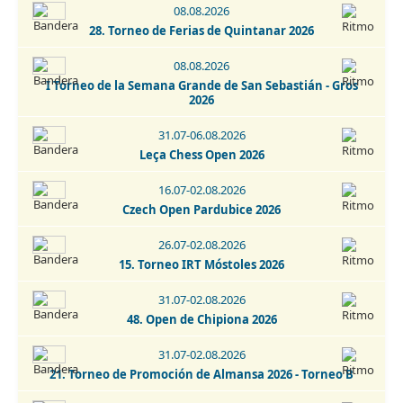
13. Torneio Fatacil - Cidade De Lagoa - Memorial Armando
08.08.2026
Lopes 2026
28. Torneo de Ferias de Quintanar 2026
29.08.2026
08.08.2026
15. Memorial Pepiño Rodriguez - Ferrol 2026
I Torneo de la Semana Grande de San Sebastián - Gros
2026
29-30.08.2026
Open Internacional de Ajedrez Activo - San Cristobal de La
31.07-06.08.2026
Laguna 2026
Leça Chess Open 2026
30.08.2026
16.07-02.08.2026
Torneo de Ajedrez Fiestas Virgen del Rosario Camarma de
Czech Open Pardubice 2026
Esteruelas 2026
26.07-02.08.2026
30.08-06.09.2026
15. Torneo IRT Móstoles 2026
Escala Emporium Chess Open 2026
31.07-02.08.2026
01-02.09.2026
48. Open de Chipiona 2026
2. IRT Sub-1800 Esphouses Hotel Playas de Guardamar 2026
31.07-02.08.2026
01-06.09.2026
21. Torneo de Promoción de Almansa 2026 - Torneo B
3. IRT Sub-2400 Esphouses Hotel Playas de Guardamar 2026