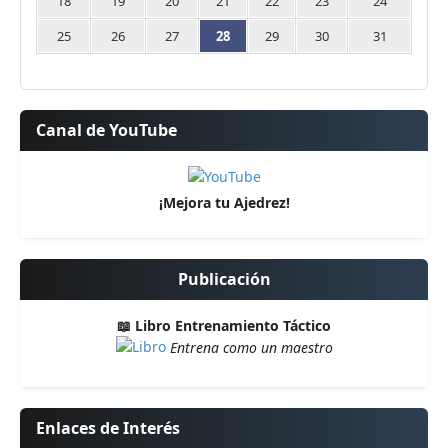
18
19
20
21
22
23
24
25
26
27
28
29
30
31
Canal de YouTube
¡Mejora tu Ajedrez!
Publicación
📖 Libro Entrenamiento Táctico
Entrena como un maestro
Enlaces de Interés