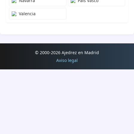
Navarra
País Vasco
25.07.2026
Valencia
5. Torneo de Ferias San Nicasio 2026
25.07.2026
Torneo nocturno de ajedrez Blitz Candanchú 2026
25.07.2026
2. Torneo de Ajedrez Los Navalucillos -Promoción- 2026
© 2000-2026 Ajedrez en Madrid
Aviso legal
25.07.2026
2. Torneo de Ajedrez Los Navalucillos Evaluable ELO 2026
25.07.2026
3. Circuito de Xadrez IBN AMMAR 25.07.2026
19-24.07.2026
Campeonato de España sub-14 2026
13-19.07.2026
Open Internacional de Xadrez Fuxan os Ventos Lugo 2026