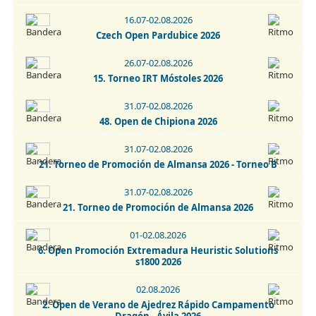
Torneo de Promoción - Talavera de la Reina 2026
16.07-02.08.2026
Czech Open Pardubice 2026
22.08.2026
Torneo La Puebla de Almoradiel 2026
26.07-02.08.2026
15. Torneo IRT Móstoles 2026
22.08.2026
7. Torneo de Ajedrez Cardeñosa 2026
31.07-02.08.2026
48. Open de Chipiona 2026
22-29.08.2026
Open Internacional de Ajedrez Clásico - San Cristobal de
31.07-02.08.2026
La Laguna 2026
21. Torneo de Promoción de Almansa 2026 - Torneo B
29.08.2026
31.07-02.08.2026
13. Torneio Fatacil - Cidade De Lagoa - Memorial Armando
Lopes 2026
21. Torneo de Promoción de Almansa 2026
29-30.08.2026
01-02.08.2026
Open Internacional de Ajedrez Activo - San Cristobal de La
6. Open Promoción Extremadura Heuristic Solutions
Laguna 2026
s1800 2026
30.08.2026
02.08.2026
Torneo de Ajedrez Fiestas Virgen del Rosario Camarma de
2. Open de Verano de Ajedrez Rápido Campamento
Esteruelas 2026