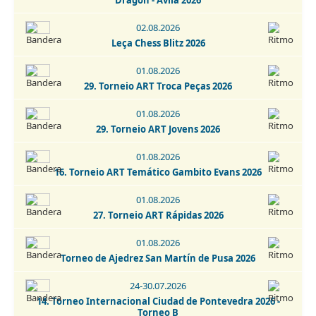
Dragón - Ávila 2026
30.08-06.09.2026
02.08.2026
Escala Emporium Chess Open 2026
Leça Chess Blitz 2026
01-02.09.2026
01.08.2026
2. IRT Sub-1800 Esphouses Hotel Playas de Guardamar 2026
29. Torneio ART Troca Peças 2026
01-06.09.2026
01.08.2026
3. IRT Sub-2400 Esphouses Hotel Playas de Guardamar 2026
29. Torneio ART Jovens 2026
05.09.2026
01.08.2026
6 Torneo Fiestas Patronales Navalcarnero 2026
16. Torneio ART Temático Gambito Evans 2026
05.09.2026
01.08.2026
6. Torneo Fiestas Patronales Navalcarnero 2026 -
27. Torneio ART Rápidas 2026
Categoría Infantil
01.08.2026
05.09.2026
Torneo de Ajedrez San Martín de Pusa 2026
Torneo Super Blitz Chess Marathon Fiestas de Alcorcón
2026
24-30.07.2026
14. Torneo Internacional Ciudad de Pontevedra 2026 -
Torneo B