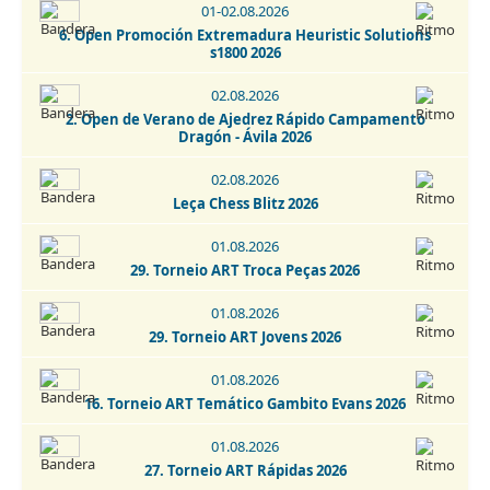
Torneo de Promoción - Talavera de la Reina 2026
01-02.08.2026
6. Open Promoción Extremadura Heuristic Solutions
22.08.2026
s1800 2026
Torneo La Puebla de Almoradiel 2026
02.08.2026
22-29.08.2026
2. Open de Verano de Ajedrez Rápido Campamento
Dragón - Ávila 2026
Open Internacional de Ajedrez Clásico - San Cristobal de
La Laguna 2026
02.08.2026
29.08.2026
Leça Chess Blitz 2026
13. Torneio Fatacil - Cidade De Lagoa - Memorial Armando
Lopes 2026
01.08.2026
29. Torneio ART Troca Peças 2026
29-30.08.2026
Open Internacional de Ajedrez Activo - San Cristobal de La
01.08.2026
Laguna 2026
29. Torneio ART Jovens 2026
30.08.2026
01.08.2026
Torneo de Ajedrez Fiestas Virgen del Rosario Camarma de
16. Torneio ART Temático Gambito Evans 2026
Esteruelas 2026
01.08.2026
30.08-06.09.2026
27. Torneio ART Rápidas 2026
Escala Emporium Chess Open 2026