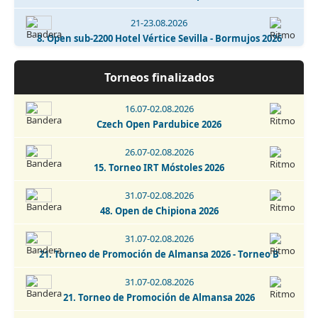
21-23.08.2026
8. Open sub-2200 Hotel Vértice Sevilla - Bormujos 2026
21-23.08.2026
Torneos finalizados
5. Open sub-1800 Hotel Vértice Sevilla Bormujos 2026
16.07-02.08.2026
21-23.08.2026
Czech Open Pardubice 2026
I Torneo Internacional de Ajedrez Nubiaegip 2026
26.07-02.08.2026
21-29.08.2026
15. Torneo IRT Móstoles 2026
43. Torneo Abierto Internacional de Collado Villalba 2026
31.07-02.08.2026
22.08.2026
48. Open de Chipiona 2026
Blitz Nocturno Trebejo Solidario Hotel Vertice Sevilla
Bormujos 2026
31.07-02.08.2026
22.08.2026
21. Torneo de Promoción de Almansa 2026 - Torneo B
I Memorial José Ángel de Jesús y Encinas - Talavera de la
Reina 2026
31.07-02.08.2026
21. Torneo de Promoción de Almansa 2026
22.08.2026