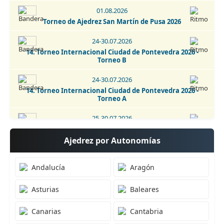
01.08.2026
01-02.09.2026
Torneo de Ajedrez San Martín de Pusa 2026
2. IRT Sub-1800 Esphouses Hotel Playas de Guardamar 2026
24-30.07.2026
01-06.09.2026
14. Torneo Internacional Ciudad de Pontevedra 2026 -
3. IRT Sub-2400 Esphouses Hotel Playas de Guardamar 2026
Torneo B
24-30.07.2026
14. Torneo Internacional Ciudad de Pontevedra 2026 -
Torneo A
25-30.07.2026
Campeonato de España sub-16 2026
Ajedrez por Autonomías
18-26.07.2026
42. Open Internacional de Andorra 2026
Andalucía
Aragón
24-26.07.2026
Asturias
Baleares
10. Torneo Sub 2400 Club Ajedrez V Centenario 2026
24-26.07.2026
Canarias
Cantabria
2. Open Internacional Sub2400 Valverde de Júcar 2026