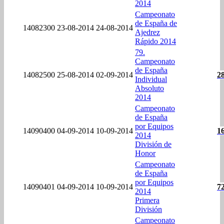
2014
Campeonato
de España de
14082300
23-08-2014
24-08-2014
Ajedrez
Rápido 2014
79.
Campeonato
de España
14082500
25-08-2014
02-09-2014
2
Individual
Absoluto
2014
Campeonato
de España
por Equipos
14090400
04-09-2014
10-09-2014
1
2014
División de
Honor
Campeonato
de España
por Equipos
14090401
04-09-2014
10-09-2014
7
2014
Primera
División
Campeonato