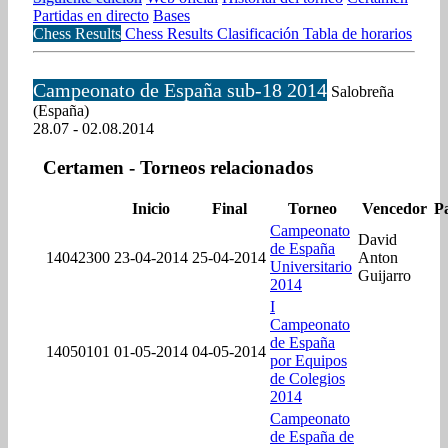
Partidas en directo
Bases
Chess Results
Chess Results
Clasificación
Tabla de horarios
Campeonato de España sub-18 2014
Salobreña
(España)
28.07 - 02.08.2014
Certamen - Torneos relacionados
Inicio
Final
Torneo
Vencedor
P
Campeonato
David
de España
14042300
23-04-2014
25-04-2014
Anton
Universitario
Guijarro
2014
I
Campeonato
de España
14050101
01-05-2014
04-05-2014
por Equipos
de Colegios
2014
Campeonato
de España de