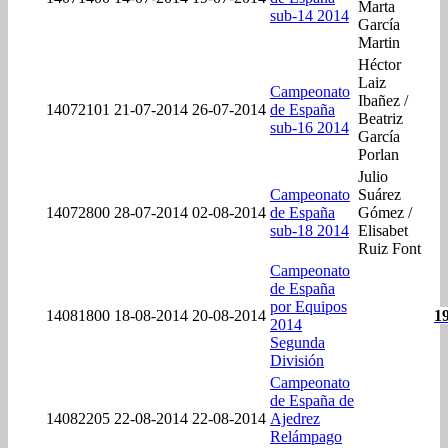
Marta
sub-14 2014
García
Martin
Héctor
Laiz
Campeonato
Ibañez /
14072101
21-07-2014
26-07-2014
de España
Beatriz
sub-16 2014
García
Porlan
Julio
Campeonato
Suárez
14072800
28-07-2014
02-08-2014
de España
Gómez /
sub-18 2014
Elisabet
Ruiz Font
Campeonato
de España
por Equipos
14081800
18-08-2014
20-08-2014
1
2014
Segunda
División
Campeonato
de España de
14082205
22-08-2014
22-08-2014
Ajedrez
Relámpago