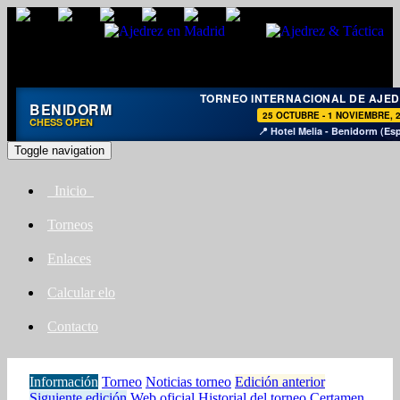
TORNEO INTERNACIONAL DE AJE
BENIDORM
25 OCTUBRE - 1 NOVIEMBRE, 
CHESS OPEN
📍 Hotel Melia - Benidorm (Es
Toggle navigation
Inicio
Torneos
Enlaces
Calcular elo
Contacto
Información
Torneo
Noticias torneo
Edición anterior
Siguiente edición
Web oficial
Historial del torneo
Certamen