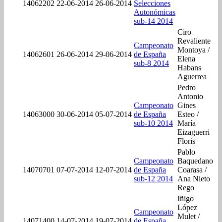
14062202
22-06-2014
26-06-2014
Selecciones
Autonómicas
sub-14 2014
Ciro
Revaliente
Campeonato
Montoya /
14062601
26-06-2014
29-06-2014
de España
Elena
sub-8 2014
Habans
Aguerrea
Pedro
Antonio
Campeonato
Gines
14063000
30-06-2014
05-07-2014
de España
Esteo /
sub-10 2014
María
Eizaguerri
Floris
Pablo
Campeonato
Baquedano
14070701
07-07-2014
12-07-2014
de España
Coarasa /
sub-12 2014
Ana Nieto
Rego
Iñigo
López
Campeonato
Mulet /
14071400
14-07-2014
19-07-2014
de España