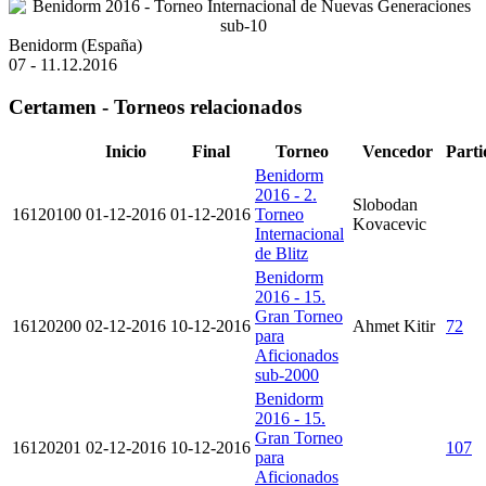
Benidorm (España)
07 - 11.12.2016
Certamen - Torneos relacionados
Inicio
Final
Torneo
Vencedor
Parti
Benidorm
2016 - 2.
Slobodan
16120100
01-12-2016
01-12-2016
Torneo
Kovacevic
Internacional
de Blitz
Benidorm
2016 - 15.
Gran Torneo
16120200
02-12-2016
10-12-2016
Ahmet Kitir
72
para
Aficionados
sub-2000
Benidorm
2016 - 15.
Gran Torneo
16120201
02-12-2016
10-12-2016
107
para
Aficionados