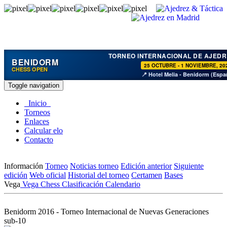
TORNEO INTERNACIONAL DE AJEDR
BENIDORM
25 OCTUBRE - 1 NOVIEMBRE, 20
CHESS OPEN
📍 Hotel Melia - Benidorm (Espa
Toggle navigation
Inicio
Torneos
Enlaces
Calcular elo
Contacto
Información
Torneo
Noticias torneo
Edición anterior
Siguiente
edición
Web oficial
Historial del torneo
Certamen
Bases
Vega
Vega Chess
Clasificación
Calendario
Benidorm 2016 - Torneo Internacional de Nuevas Generaciones
sub-10