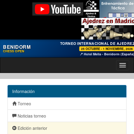
TORNEO INTERNACIONAL DE AJEDRE
BENIDORM
25 OCTUBRE - 1 NOVIEMBRE, 2026
CHESS OPEN
📍 Hotel Melia - Benidorm (España
Toggl
naviga
Información
Torneo
Noticias torneo
Edición anterior