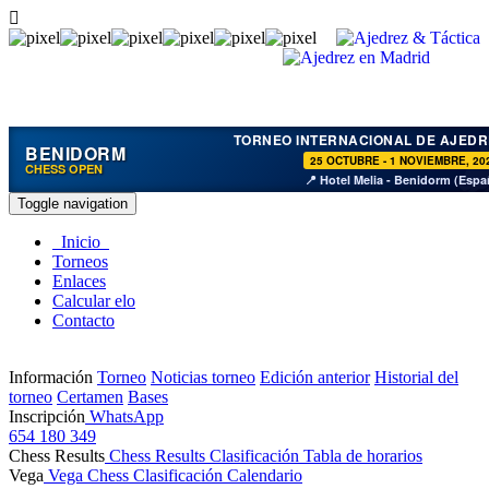
TORNEO INTERNACIONAL DE AJEDR
BENIDORM
25 OCTUBRE - 1 NOVIEMBRE, 20
CHESS OPEN
📍 Hotel Melia - Benidorm (Espa
Toggle navigation
Inicio
Torneos
Enlaces
Calcular elo
Contacto
Información
Torneo
Noticias torneo
Edición anterior
Historial del
torneo
Certamen
Bases
Inscripción
WhatsApp
654 180 349
Chess Results
Chess Results
Clasificación
Tabla de horarios
Vega
Vega Chess
Clasificación
Calendario