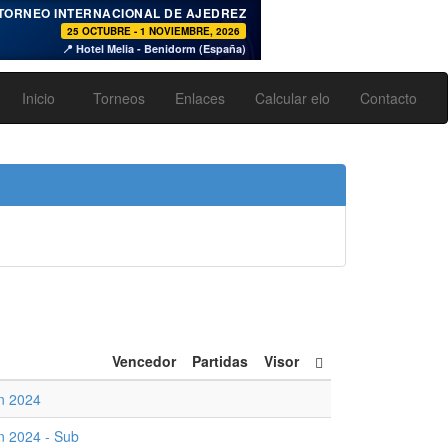
♞
TORNEO INTERNACIONAL DE AJEDREZ
25 OCTUBRE - 1 NOVIEMBRE, 2026
📍 Hotel Melia - Benidorm (España)
Inicio
Torneos
Enlaces
Calcular elo
Contacto
Vencedor
Partidas
Visor
ín 2024
ín 2024 - Sub