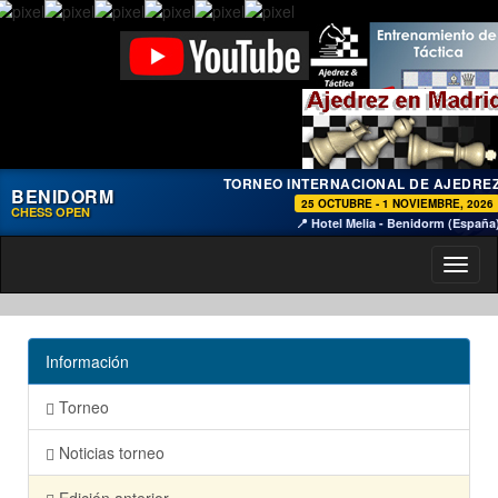
TORNEO INTERNACIONAL DE AJEDRE
BENIDORM
25 OCTUBRE - 1 NOVIEMBRE, 2026
CHESS OPEN
📍 Hotel Melia - Benidorm (España
Toggl
naviga
Información
Torneo
Noticias torneo