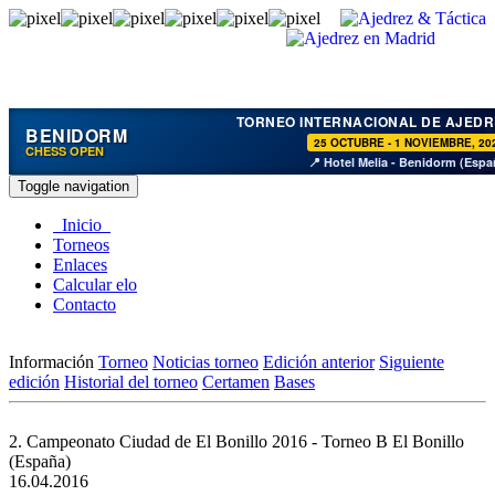
TORNEO INTERNACIONAL DE AJEDR
BENIDORM
25 OCTUBRE - 1 NOVIEMBRE, 20
CHESS OPEN
📍 Hotel Melia - Benidorm (Espa
Toggle navigation
Inicio
Torneos
Enlaces
Calcular elo
Contacto
Información
Torneo
Noticias torneo
Edición anterior
Siguiente
edición
Historial del torneo
Certamen
Bases
2. Campeonato Ciudad de El Bonillo 2016 - Torneo B
El Bonillo
(España)
16.04.2016