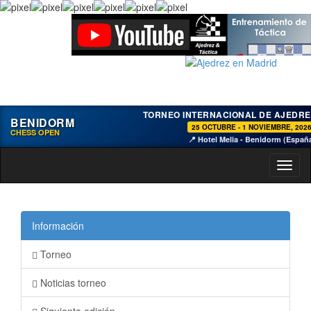
TORNEO INTERNACIONAL DE AJEDRE
BENIDORM
25 OCTUBRE - 1 NOVIEMBRE, 202
CHESS OPEN
📍 Hotel Melia - Benidorm (Españ
Toggl
naviga
Información
Torneo
Noticias torneo