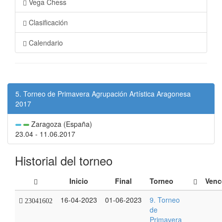
Vega Chess
Clasificación
Calendario
5. Torneo de Primavera Agrupación Artística Aragonesa
2017
Zaragoza (España)
23.04 - 11.06.2017
Historial del torneo
Inicio
Final
Torneo
Venc
16-04-2023
01-06-2023
9. Torneo
23041602
de
Primavera