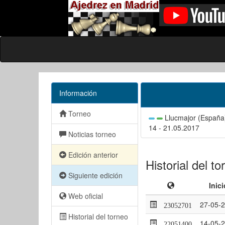
Información
Torneo
Llucmajor (España
14 - 21.05.2017
Noticias torneo
Edición anterior
Historial del to
Siguiente edición
Inici
Web oficial
27-05-
23052701
Historial del torneo
14-05-
22051400