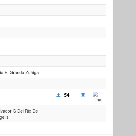
lio E. Granda Zuñiga
54
lvador G Del Rio De
gelis