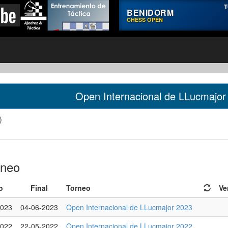
T
BENIDORM
CHESS OPEN
Open Internacional de LLucmajor
)
rneo
o
Final
Torneo
Ve
2023
04-06-2023
Open Internacional de LLucmajor 2023
2022
22-05-2022
Open Internacional de LLucmajor 2022