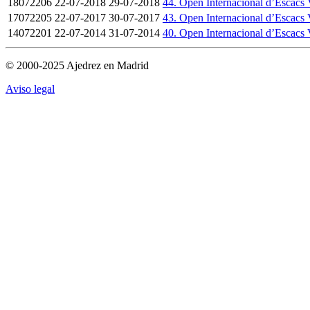
18072206
22-07-2018
29-07-2018
44. Open Internacional d’Escacs 
17072205
22-07-2017
30-07-2017
43. Open Internacional d’Escacs 
14072201
22-07-2014
31-07-2014
40. Open Internacional d’Escacs 
© 2000-2025 Ajedrez en Madrid
Aviso legal