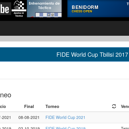
T
BENIDORM
CHESS OPEN
FIDE World Cup Tbilisi 2017
rneo
icio
Final
Torneo
Ven
7-2021
08-08-2021
FIDE World Cup 2021
9-2019
02-10-2019
FIDE World Cup 2019
Tei