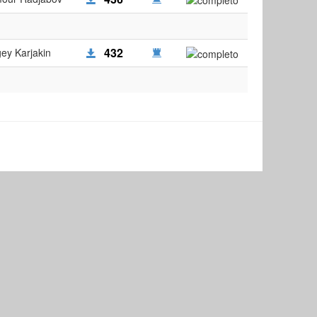
432
ey Karjakin