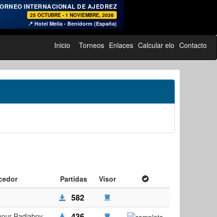
♞
ORNEO INTERNACIONAL DE AJEDREZ
25 OCTUBRE - 1 NOVIEMBRE, 2026
📍 Hotel Melia - Benidorm (España)
Inicio
Torneos
Enlaces
Calcular elo
Contacto
cedor
Partidas
Visor
582
436
mour Radjabov