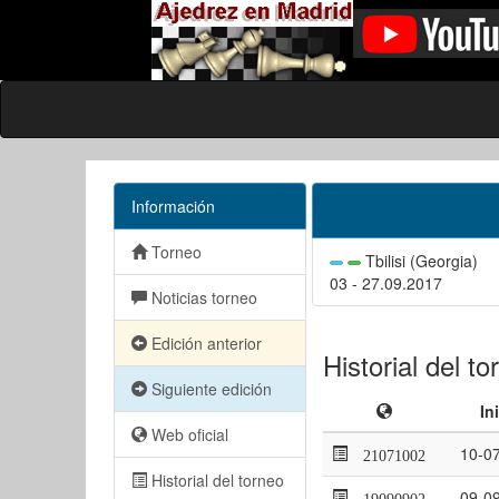
Información
Torneo
Tbilisi (Georgia)
03 - 27.09.2017
Noticias torneo
Edición anterior
Historial del to
Siguiente edición
In
Web oficial
10-0
21071002
Historial del torneo
09-0
19090902