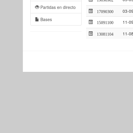
Partidas en directo
03-0
17090300
Bases
11-0
15091100
11-0
13081104