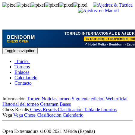
TORNEO INTERNACIONAL DE AJEDR
BENIDORM
25 OCTUBRE - 1 NOVIEMBRE, 20
CHESS OPEN
📍 Hotel Melia - Benidorm (Espa
Toggle navigation
Inicio
Torneos
Enlaces
Calcular elo
Contacto
Información
Torneo
Noticias torneo
Siguiente edición
Web oficial
Historial del torneo
Certamen
Bases
Chess Results
Chess Results
Clasificación
Tabla de horarios
Vega
Vega Chess
Clasificación
Calendario
Open Extremadura s1600 2021
Mérida (España)