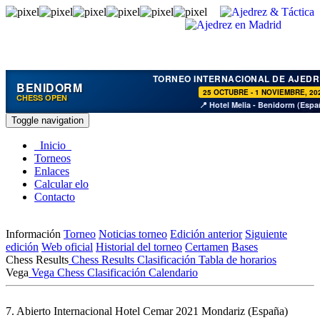
TORNEO INTERNACIONAL DE AJEDR
BENIDORM
25 OCTUBRE - 1 NOVIEMBRE, 20
CHESS OPEN
📍 Hotel Melia - Benidorm (Espa
Toggle navigation
Inicio
Torneos
Enlaces
Calcular elo
Contacto
Información
Torneo
Noticias torneo
Edición anterior
Siguiente
edición
Web oficial
Historial del torneo
Certamen
Bases
Chess Results
Chess Results
Clasificación
Tabla de horarios
Vega
Vega Chess
Clasificación
Calendario
7. Abierto Internacional Hotel Cemar 2021
Mondariz (España)