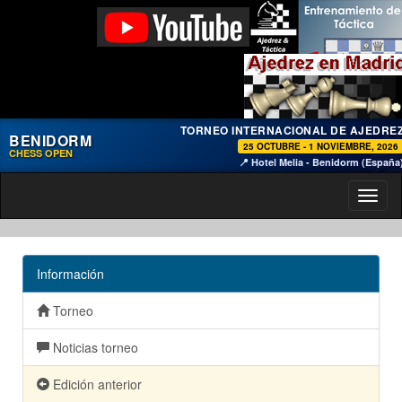
TORNEO INTERNACIONAL DE AJEDRE
BENIDORM
25 OCTUBRE - 1 NOVIEMBRE, 2026
CHESS OPEN
📍 Hotel Melia - Benidorm (España
Toggl
naviga
Información
Torneo
Noticias torneo
Edición anterior