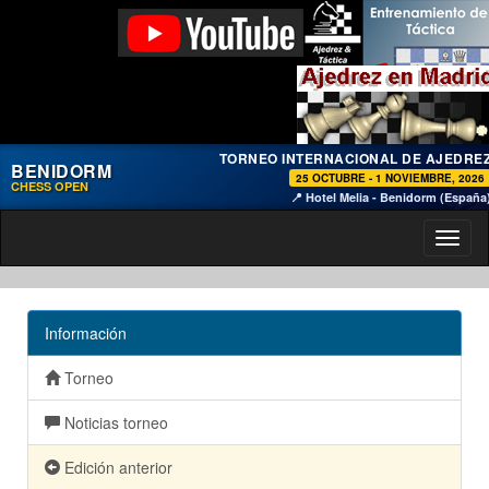
TORNEO INTERNACIONAL DE AJEDRE
BENIDORM
25 OCTUBRE - 1 NOVIEMBRE, 2026
CHESS OPEN
📍 Hotel Melia - Benidorm (España
Toggl
naviga
Información
Torneo
Noticias torneo
Edición anterior