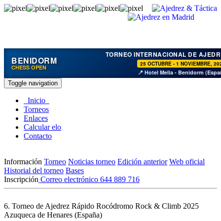
TORNEO INTERNACIONAL DE AJEDR
BENIDORM
25 OCTUBRE - 1 NOVIEMBRE, 20
CHESS OPEN
📍 Hotel Melia - Benidorm (Espa
Toggle navigation
Inicio
Torneos
Enlaces
Calcular elo
Contacto
Información
Torneo
Noticias torneo
Edición anterior
Web oficial
Historial del torneo
Bases
Inscripción
Correo electrónico
644 889 716
6. Torneo de Ajedrez Rápido Rocódromo Rock & Climb 2025
Azuqueca de Henares (España)