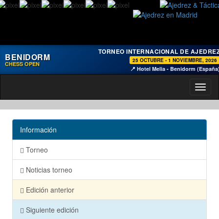
TORNEO INTERNACIONAL DE AJEDRE
BENIDORM
25 OCTUBRE - 1 NOVIEMBRE, 2026
CHESS OPEN
📍 Hotel Melia - Benidorm (España
Toggl
naviga
Información
Torneo
Noticias torneo
Edición anterior
Siguiente edición