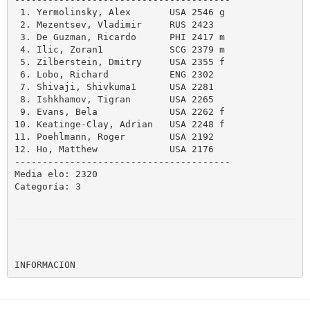
 1. Yermolinsky, Alex       USA 2546 g

 2. Mezentsev, Vladimir     RUS 2423

 3. De Guzman, Ricardo      PHI 2417 m

 4. Ilic, Zoran1            SCG 2379 m

 5. Zilberstein, Dmitry     USA 2355 f

 6. Lobo, Richard           ENG 2302

 7. Shivaji, Shivkuma1      USA 2281

 8. Ishkhamov, Tigran       USA 2265

 9. Evans, Bela             USA 2262 f

10. Keatinge-Clay, Adrian   USA 2248 f

11. Poehlmann, Roger        USA 2192

12. Ho, Matthew             USA 2176

---------------------------------------

Media elo: 2320

Categoría: 3

INFORMACION