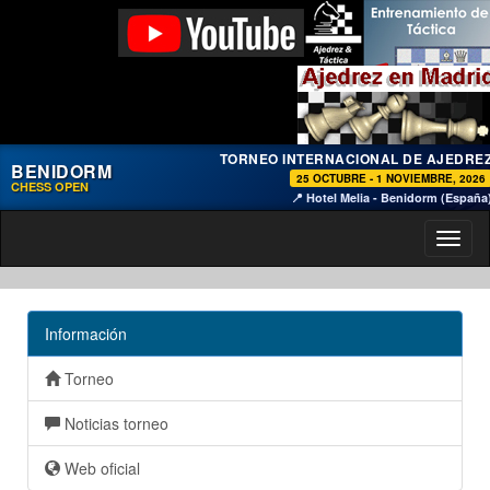
TORNEO INTERNACIONAL DE AJEDRE
BENIDORM
25 OCTUBRE - 1 NOVIEMBRE, 2026
CHESS OPEN
📍 Hotel Melia - Benidorm (España
Toggl
naviga
Información
Torneo
Noticias torneo
Web oficial