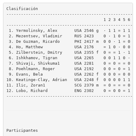
Clasificación
------------------------------------------------------
                                        1 2 3 4 5 6 7 
------------------------------------------------------
 1. Yermolinsky, Alex       USA 2546 g  · 1 1 = 1 1 1
 2. Mezentsev, Vladimir     RUS 2423    0 · 1 0 = 1 =
 3. De Guzman, Ricardo      PHI 2417 m  0 0 · 1 = 0 1
 4. Ho, Matthew             USA 2176    = 1 0 · 0 0 =
 5. Zilberstein, Dmitry     USA 2355 f  0 = = 1 · 1 =
 6. Ishkhamov, Tigran       USA 2265    0 0 1 1 0 · 1
 7. Shivaji, Shivkuma1      USA 2281    0 = 0 = = 0 ·
 8. Poehlmann, Roger        USA 2192    0 0 = 0 = 1 0
 9. Evans, Bela             USA 2262 f  0 0 0 = 0 0 =
10. Keatinge-Clay, Adrian   USA 2248 f  0 0 0 0 1 1 0
11. Ilic, Zoran1            SCG 2379 m  = 0 = = = 0 0
12. Lobo, Richard           ENG 2302    0 = 0 0 = 1 1
------------------------------------------------------
Participantes
---------------------------------------
