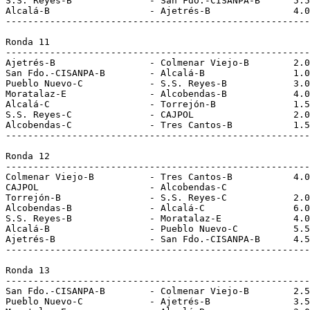
S.S. Reyes-B              - San Fdo.-CISANPA-B      5.5
Alcalá-B                  - Ajetrés-B               4.0
-------------------------------------------------------
Ronda 11
-------------------------------------------------------
Ajetrés-B                 - Colmenar Viejo-B        2.0
San Fdo.-CISANPA-B        - Alcalá-B                1.0
Pueblo Nuevo-C            - S.S. Reyes-B            3.0
Moratalaz-E               - Alcobendas-B            4.0
Alcalá-C                  - Torrejón-B              1.5
S.S. Reyes-C              - CAJPOL                  2.0
Alcobendas-C              - Tres Cantos-B           1.5
-------------------------------------------------------
Ronda 12
-------------------------------------------------------
Colmenar Viejo-B          - Tres Cantos-B           4.0
CAJPOL                    - Alcobendas-C               
Torrejón-B                - S.S. Reyes-C            2.0
Alcobendas-B              - Alcalá-C                6.0
S.S. Reyes-B              - Moratalaz-E             4.0
Alcalá-B                  - Pueblo Nuevo-C          5.5
Ajetrés-B                 - San Fdo.-CISANPA-B      4.5
-------------------------------------------------------
Ronda 13
-------------------------------------------------------
San Fdo.-CISANPA-B        - Colmenar Viejo-B        2.5
Pueblo Nuevo-C            - Ajetrés-B               3.5