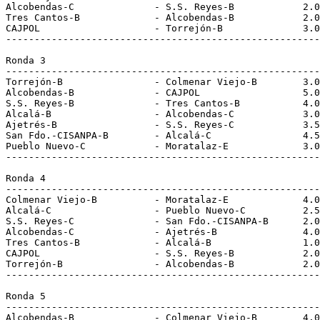
Alcobendas-C              - S.S. Reyes-B            2.0
Tres Cantos-B             - Alcobendas-B            2.0
CAJPOL                    - Torrejón-B              3.0
-------------------------------------------------------
Ronda 3
-------------------------------------------------------
Torrejón-B                - Colmenar Viejo-B        3.0
Alcobendas-B              - CAJPOL                  5.0
S.S. Reyes-B              - Tres Cantos-B           4.0
Alcalá-B                  - Alcobendas-C            3.0
Ajetrés-B                 - S.S. Reyes-C            3.5
San Fdo.-CISANPA-B        - Alcalá-C                4.5
Pueblo Nuevo-C            - Moratalaz-E             3.0
-------------------------------------------------------
Ronda 4
-------------------------------------------------------
Colmenar Viejo-B          - Moratalaz-E             4.0
Alcalá-C                  - Pueblo Nuevo-C          2.5
S.S. Reyes-C              - San Fdo.-CISANPA-B      2.0
Alcobendas-C              - Ajetrés-B               4.0
Tres Cantos-B             - Alcalá-B                1.0
CAJPOL                    - S.S. Reyes-B            2.0
Torrejón-B                - Alcobendas-B            2.0
-------------------------------------------------------
Ronda 5
-------------------------------------------------------
Alcobendas-B              - Colmenar Viejo-B        4.0