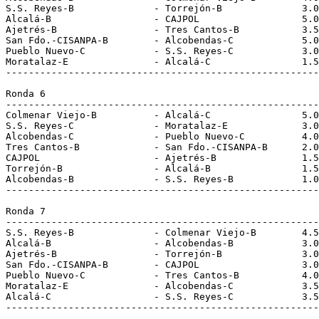
S.S. Reyes-B              - Torrejón-B              3.0
Alcalá-B                  - CAJPOL                  5.0
Ajetrés-B                 - Tres Cantos-B           3.5
San Fdo.-CISANPA-B        - Alcobendas-C            5.0
Pueblo Nuevo-C            - S.S. Reyes-C            3.0
Moratalaz-E               - Alcalá-C                1.5
-------------------------------------------------------
Ronda 6
-------------------------------------------------------
Colmenar Viejo-B          - Alcalá-C                5.0
S.S. Reyes-C              - Moratalaz-E             3.0
Alcobendas-C              - Pueblo Nuevo-C          4.0
Tres Cantos-B             - San Fdo.-CISANPA-B      2.0
CAJPOL                    - Ajetrés-B               1.5
Torrejón-B                - Alcalá-B                1.5
Alcobendas-B              - S.S. Reyes-B            1.0
-------------------------------------------------------
Ronda 7
-------------------------------------------------------
S.S. Reyes-B              - Colmenar Viejo-B        4.5
Alcalá-B                  - Alcobendas-B            3.0
Ajetrés-B                 - Torrejón-B              3.0
San Fdo.-CISANPA-B        - CAJPOL                  3.0
Pueblo Nuevo-C            - Tres Cantos-B           4.0
Moratalaz-E               - Alcobendas-C            3.5
Alcalá-C                  - S.S. Reyes-C            3.5
-------------------------------------------------------