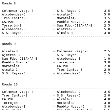
Ronda 8
-------------------------------------------------------
Colmenar Viejo-B          - S.S. Reyes-C            3.5
Alcobendas-C              - Alcalá-C                5.0
Tres Cantos-B             - Moratalaz-E             3.5
CAJPOL                    - Pueblo Nuevo-C          2.0
Torrejón-B                - San Fdo.-CISANPA-B      2.5
Alcobendas-B              - Ajetrés-B               5.0
S.S. Reyes-B              - Alcalá-B                3.0
-------------------------------------------------------
Ronda 9
-------------------------------------------------------
Alcalá-B                  - Colmenar Viejo-B        2.5
Ajetrés-B                 - S.S. Reyes-B            1.5
San Fdo.-CISANPA-B        - Alcobendas-B            1.0
Pueblo Nuevo-C            - Torrejón-B              3.0
Moratalaz-E               - CAJPOL                  2.0
Alcalá-C                  - Tres Cantos-B           2.0
S.S. Reyes-C              - Alcobendas-C            2.5
-------------------------------------------------------
Ronda 10
-------------------------------------------------------
Colmenar Viejo-B          - Alcobendas-C            3.5
Tres Cantos-B             - S.S. Reyes-C            2.0
CAJPOL                    - Alcalá-C                4.0
Torrejón-B                - Moratalaz-E             3.0
Alcobendas-B              - Pueblo Nuevo-C          3.0