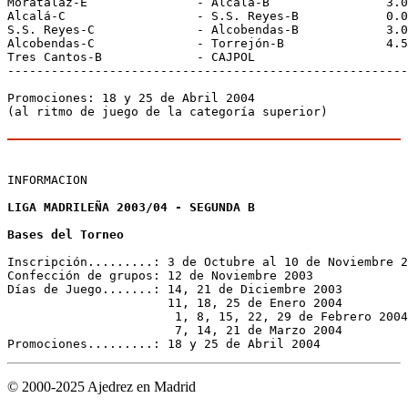
Moratalaz-E               - Alcalá-B                3.0
Alcalá-C                  - S.S. Reyes-B            0.0
S.S. Reyes-C              - Alcobendas-B            3.0
Alcobendas-C              - Torrejón-B              4.5
Tres Cantos-B             - CAJPOL                     
-------------------------------------------------------
Promociones: 18 y 25 de Abril 2004

(al ritmo de juego de la categoría superior)

INFORMACION
LIGA MADRILEÑA 2003/04 - SEGUNDA B
Bases del Torneo
Inscripción.........: 3 de Octubre al 10 de Noviembre 2
Confección de grupos: 12 de Noviembre 2003

Días de Juego.......: 14, 21 de Diciembre 2003

                      11, 18, 25 de Enero 2004

                       1, 8, 15, 22, 29 de Febrero 2004

                       7, 14, 21 de Marzo 2004

© 2000-2025 Ajedrez en Madrid