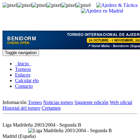
TORNEO INTERNACIONAL DE AJEDR
BENIDORM
25 OCTUBRE - 1 NOVIEMBRE, 20
CHESS OPEN
📍 Hotel Melia - Benidorm (Espa
Toggle navigation
Inicio
Torneos
Enlaces
Calcular elo
Contacto
Información
Torneo
Noticias torneo
Siguiente edición
Web oficial
Historial del torneo
Certamen
Liga Madrileña 2003/2004 - Segunda B
Madrid (España)