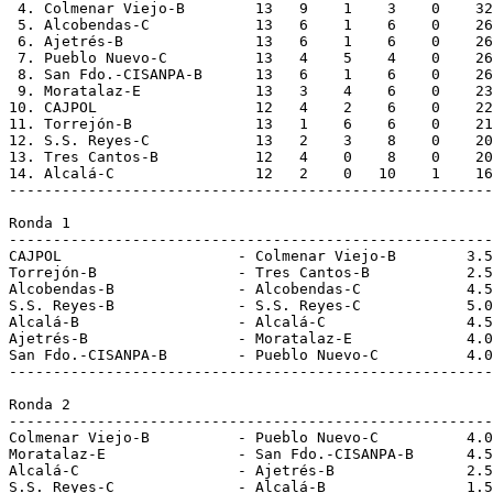
 4. Colmenar Viejo-B        13   9    1    3    0    32
 5. Alcobendas-C            13   6    1    6    0    26
 6. Ajetrés-B               13   6    1    6    0    26
 7. Pueblo Nuevo-C          13   4    5    4    0    26
 8. San Fdo.-CISANPA-B      13   6    1    6    0    26
 9. Moratalaz-E             13   3    4    6    0    23
10. CAJPOL                  12   4    2    6    0    22
11. Torrejón-B              13   1    6    6    0    21
12. S.S. Reyes-C            13   2    3    8    0    20
13. Tres Cantos-B           12   4    0    8    0    20
14. Alcalá-C                12   2    0   10    1    16
-------------------------------------------------------
Ronda 1
-------------------------------------------------------
CAJPOL                    - Colmenar Viejo-B        3.5
Torrejón-B                - Tres Cantos-B           2.5
Alcobendas-B              - Alcobendas-C            4.5
S.S. Reyes-B              - S.S. Reyes-C            5.0
Alcalá-B                  - Alcalá-C                4.5
Ajetrés-B                 - Moratalaz-E             4.0
San Fdo.-CISANPA-B        - Pueblo Nuevo-C          4.0
-------------------------------------------------------
Ronda 2
-------------------------------------------------------
Colmenar Viejo-B          - Pueblo Nuevo-C          4.0
Moratalaz-E               - San Fdo.-CISANPA-B      4.5
Alcalá-C                  - Ajetrés-B               2.5
S.S. Reyes-C              - Alcalá-B                1.5