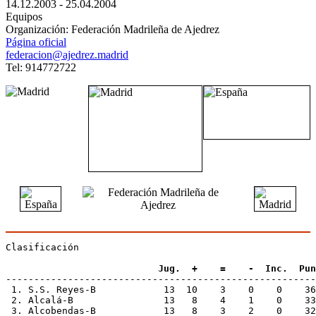
14.12.2003 - 25.04.2004
Equipos
Organización: Federación Madrileña de Ajedrez
Página oficial
federacion@ajedrez.madrid
Tel: 914772722
Clasificación
                           Jug.  +    =    -  Inc.  Pun
-------------------------------------------------------
 1. S.S. Reyes-B            13  10    3    0    0    36
 2. Alcalá-B                13   8    4    1    0    33
 3. Alcobendas-B            13   8    3    2    0    32