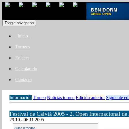
BENIDORM
CHESS OPEN
Toggle navigation
Inicio
Torneos
Enlaces
Calcular elo
Contacto
Información
Torneo
Noticias torneo
Edición anterior
Siguiente ed
Festival de Calviá 2005 - 2. Open Internacional de
29.10 - 06.11.2005
Suizo 9 rondas