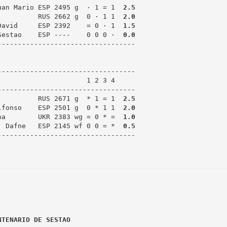
uan Mario ESP 2495 g  · 1 = 1  
2.5
          RUS 2662 g  0 · 1 1  
2.0
David     ESP 2392    = 0 · 1  
1.5
Sestao    ESP ----    0 0 0 ·  
0.0
---------------------------------

---------------------------------

                     1 2 3 4

---------------------------------

          RUS 2671 g  * 1 = 1  
2.5
lfonso    ESP 2501 g  0 * 1 1  
2.0
na        UKR 2383 wg = 0 * =  
1.0
, Dafne   ESP 2145 wf 0 0 = *  
0.5
---------------------------------

NTENARIO DE SESTAO