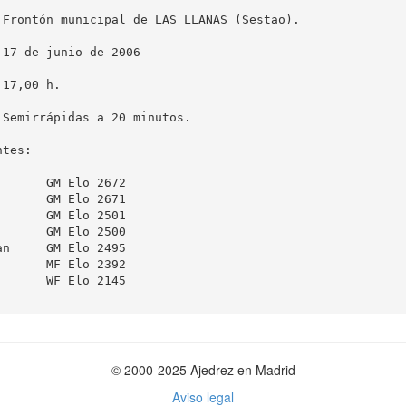
 Frontón municipal de LAS LLANAS (Sestao).

17 de junio de 2006

17,00 h.

Semirrápidas a 20 minutos.

tes:

      GM Elo 2672

      GM Elo 2671

      GM Elo 2501

      GM Elo 2500

n     GM Elo 2495

      MF Elo 2392

      WF Elo 2145

© 2000-2025 Ajedrez en Madrid
Aviso legal