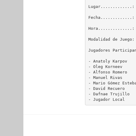
Lugar.............:
Fecha.............: 
Hora..............: 
Modalidad de Juego: 
Jugadores Participan
- Anatoly Karpov    
- Oleg Korneev      
- Alfonso Romero    
- Manuel Rivas      
- Mario Gómez Esteba
- David Recuero     
- Dafnae Trujillo   