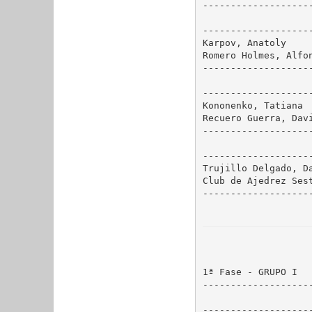
--------------------
--------------------
Karpov, Anatoly     
Romero Holmes, Alfon
--------------------
--------------------
Kononenko, Tatiana  
Recuero Guerra, Davi
--------------------
--------------------
Trujillo Delgado, Da
Club de Ajedrez Sest
--------------------
1ª Fase - GRUPO I
--------------------
                    
--------------------