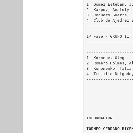
1. Gomez Esteban, J
2. Karpov, Anatoly 
3. Recuero Guerra, 
4. Club de Ajedrez 
--------------------
1ª Fase - GRUPO Ii
--------------------
                    
--------------------
1. Korneev, Oleg   
2. Romero Holmes, A
3. Kononenko, Tatia
4. Trujillo Delgado
--------------------
INFORMACION
TORNEO CERRADO BICE