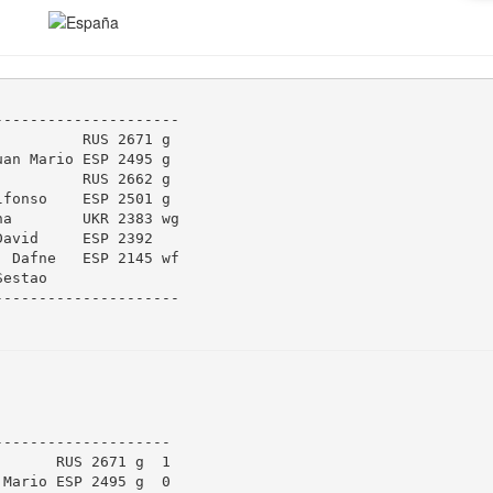
--------------------

         RUS 2671 g

an Mario ESP 2495 g

         RUS 2662 g

fonso    ESP 2501 g

a        UKR 2383 wg

avid     ESP 2392

 Dafne   ESP 2145 wf

estao

--------------------

-------------------

      RUS 2671 g  1

Mario ESP 2495 g  0
