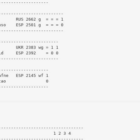
-------------------

-------------------------

      RUS 2662 g  = = = 1

so    ESP 2501 g  = = = 0

-------------------------

-----------------------

      UKR 2383 wg = 1 1

d     ESP 2392    = 0 0

-----------------------

-------------------

fne   ESP 2145 wf 1

ao                0

-------------------

---------------------------------

                     1 2 3 4

---------------------------------
