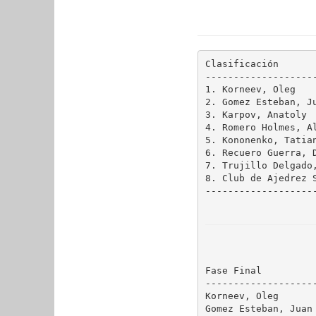
Clasificación
--------------------
1. Korneev, Oleg    
2. Gomez Esteban, Ju
3. Karpov, Anatoly  
4. Romero Holmes, Al
5. Kononenko, Tatian
6. Recuero Guerra, D
7. Trujillo Delgado,
8. Club de Ajedrez S
--------------------
Fase Final
--------------------
Korneev, Oleg       
Gomez Esteban, Juan 