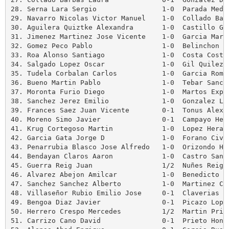
28. Serna Lara Sergio                1-0  Parada Medra
29. Navarro Nicolas Victor Manuel    1-0  Collado Barb
30. Aguilera Quiztke Alexandra       1-0  Castillo Gal
31. Jimenez Martinez Jose Vicente    1-0  Garcia Marti
32. Gomez Peco Pablo                 1-0  Belinchon Da
33. Roa Alonso Santiago              1-0  Costa Costa 
34. Salgado Lopez Oscar              1-0  Gil Quilez S
35. Tudela Corbalan Carlos           1-0  Garcia Roman
36. Bueno Martin Pablo               1-0  Tebar Sanche
37. Moronta Furio Diego              1-0  Martos Expos
38. Sanchez Jerez Emilio             1-0  Gonzalez Lop
39. Frances Saez Juan Vicente        0-1  Tonus Alex

40. Moreno Simo Javier               0-1  Campayo Hern
41. Krug Cortegoso Martin            1-0  Lopez Heras 
42. Garcia Gata Jorge D              1-0  Forano Civer
43. Penarrubia Blasco Jose Alfredo   1-0  Orizondo Hug
44. Bendayan Claros Aaron            1-0  Castro Santi
45. Guerra Reig Juan                 1/2  Nuñes Reig A
46. Alvarez Abejon Amilcar           1-0  Benedicto Nu
47. Sanchez Sanchez Alberto          1-0  Martinez Cab
48. Villaseñor Rubio Emilio Jose     0-1  Claverias Ce
49. Bengoa Diaz Javier               0-1  Picazo Lopez
50. Herrero Crespo Mercedes          1/2  Martin Priet
51. Carrizo Cano David               0-1  Prieto Honor