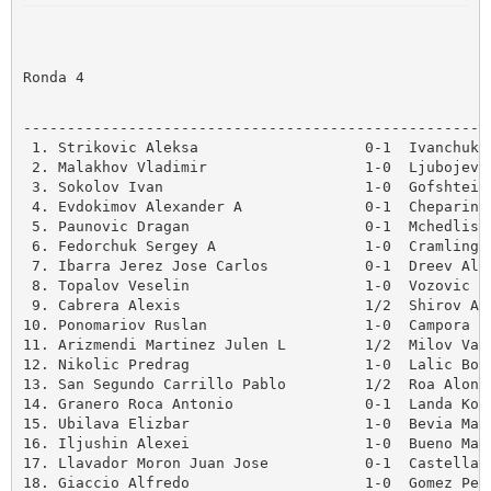
Ronda 4
------------------------------------------------------
 1. Strikovic Aleksa                   0-1  Ivanchuk V
 2. Malakhov Vladimir                  1-0  Ljubojevic
 3. Sokolov Ivan                       1-0  Gofshtein 
 4. Evdokimov Alexander A              0-1  Cheparinov
 5. Paunovic Dragan                    0-1  Mchedlishv
 6. Fedorchuk Sergey A                 1-0  Cramling P
 7. Ibarra Jerez Jose Carlos           0-1  Dreev Alex
 8. Topalov Veselin                    1-0  Vozovic Ok
 9. Cabrera Alexis                     1/2  Shirov Ale
10. Ponomariov Ruslan                  1-0  Campora Da
11. Arizmendi Martinez Julen L         1/2  Milov Vadi
12. Nikolic Predrag                    1-0  Lalic Bogd
13. San Segundo Carrillo Pablo         1/2  Roa Alonso
14. Granero Roca Antonio               0-1  Landa Kons
15. Ubilava Elizbar                    1-0  Bevia Mart
16. Iljushin Alexei                    1-0  Bueno Mart
17. Llavador Moron Juan Jose           0-1  Castellano
18. Giaccio Alfredo                    1-0  Gomez Peco