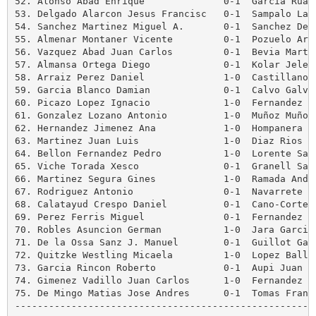
52. Alonso Abad Enrique              0-1  Garcia Ruano
53. Delgado Alarcon Jesus Francisc   0-1  Sampalo Lain
54. Sanchez Martinez Miguel A.       0-1  Sanchez Delg
55. Almenar Montaner Vicente         0-1  Pozuelo Aren
56. Vazquez Abad Juan Carlos         0-1  Bevia Martin
57. Almansa Ortega Diego             0-1  Kolar Jelena
58. Arraiz Perez Daniel              1-0  Castillanos 
59. Garcia Blanco Damian             0-1  Calvo Galve 
60. Picazo Lopez Ignacio             1-0  Fernandez Ru
61. Gonzalez Lozano Antonio          1-0  Muñoz Muñoz 
62. Hernandez Jimenez Ana            1-0  Hompanera En
63. Martinez Juan Luis               1-0  Diaz Rios Ig
64. Bellon Fernandez Pedro           1-0  Lorente Sant
65. Viche Torada Xesco               0-1  Granell Sans
66. Martinez Segura Gines            1-0  Ramada Andre
67. Rodriguez Antonio                0-1  Navarrete Es
68. Calatayud Crespo Daniel          0-1  Cano-Cortes 
69. Perez Ferris Miguel              0-1  Fernandez Se
70. Robles Asuncion German           1-0  Jara Garcia 
71. De la Ossa Sanz J. Manuel        0-1  Guillot Garc
72. Quitzke Westling Micaela         1-0  Lopez Balles
73. Garcia Rincon Roberto            0-1  Aupi Juan Ig
74. Gimenez Vadillo Juan Carlos      1-0  Fernandez Lo
75. De Mingo Matias Jose Andres      0-1  Tomas Franci
------------------------------------------------------