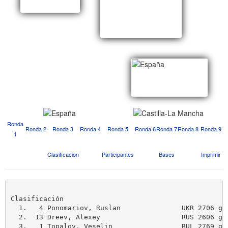
Ronda
Ronda 2
Ronda 3
Ronda 4
Ronda 5
Ronda 6
Ronda 7
Ronda 8
Ronda 9
1
Clasificacion
Participantes
Bases
Imprimir
Clasificación

  1.   4 Ponomariov, Ruslan               UKR 2706 g 
  2.  13 Dreev, Alexey                    RUS 2606 g 
  3.   1 Topalov, Veselin                 BUL 2769 g 