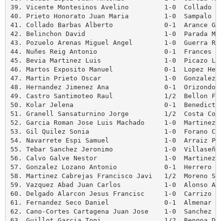
39. Vicente Montesinos Avelino         1-0  Collado Ba
40. Prieto Honorato Juan Maria         1-0  Sampalo La
41. Collado Barbas Alberto             0-1  Arance Gon
42. Belinchon David                    1-0  Parada Med
43. Pozuelo Arenas Miguel Angel        1-0  Guerra Rei
44. Nuñes Reig Antonio                 0-1  Frances Sa
45. Bevia Martinez Luis                1-0  Picazo Lop
46. Martos Exposito Manuel             0-1  Lopez Hera
47. Martin Prieto Oscar                1-0  Gonzalez L
48. Hernandez Jimenez Ana              0-1  Orizondo H
49. Castro Santimoteo Raul             1/2  Bellon Fer
50. Kolar Jelena                       0-1  Benedicto 
51. Granell Sansaturnino Jorge         1/2  Costa Cost
52. Garcia Roman Jose Luis Machado     1-0  Martinez S
53. Gil Quilez Sonia                   1-0  Forano Civ
54. Navarrete Espi Samuel              1-0  Arraiz Per
55. Tebar Sanchez Jeronimo             1-0  Villaseñor
56. Calvo Galve Nestor                 1-0  Martinez J
57. Gonzalez Lozano Antonio            0-1  Herrero Cr
58. Martinez Cabrejas Francisco Javi   1/2  Moreno Sim
59. Vazquez Abad Juan Carlos           1-0  Alonso Aba
60. Delgado Alarcon Jesus Francisc     1-0  Carrizo Ca
61. Fernandez Seco Daniel              0-1  Almenar Mo
62. Cano-Cortes Cartagena Juan Jose    1-0  Sanchez Ma
63. Guillot Garcia Toni                1/2  Bengoa Dia