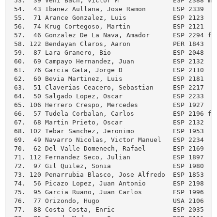
 53.  39 Vehi Bach, Victor M              ESP 2388 m 
 54.  43 Ibanez Aullana, Jose Ramon       ESP 2339   
 55.  71 Arance Gonzalez, Luis            ESP 2123   
 56.  74 Krug Cortegoso, Martin           ESP 2121   
 57.  46 Gonzalez De La Nava, Amador      ESP 2294 f 
 58. 122 Bendayan Claros, Aaron           PER 1843   
 59.  87 Lara Granero, Bio                ESP 2048   
 60.  69 Campayo Hernandez, Juan          ESP 2132   
 61.  76 Garcia Gata, Jorge D             ESP 2110   
 62.  60 Bevia Martinez, Luis             ESP 2181   
 63.  51 Claverias Ceacero, Sebastian     ESP 2217   
 64.  50 Salgado Lopez, Oscar             ESP 2233   
 65. 106 Herrero Crespo, Mercedes         ESP 1927   
 66.  57 Tudela Corbalan, Carlos          ESP 2196 f 
 67.  68 Martin Prieto, Oscar             ESP 2132   
 68. 102 Tebar Sanchez, Jeronimo          ESP 1953   
 69.  49 Navarro Nicolas, Victor Manuel   ESP 2234   
 70.  62 Del Valle Domenech, Rafael       ESP 2169   
 71. 112 Fernandez Seco, Julian           ESP 1897   
 72.  97 Gil Quilez, Sonia                ESP 1980   
 73. 120 Penarrubia Blasco, Jose Alfredo  ESP 1853   
 74.  56 Picazo Lopez, Juan Antonio       ESP 2198   
 75.  95 Garcia Ruano, Juan Carlos        ESP 1996   
 76.  77 Orizondo, Hugo                   USA 2106   
 77.  88 Costa Costa, Enric               ESP 2035   