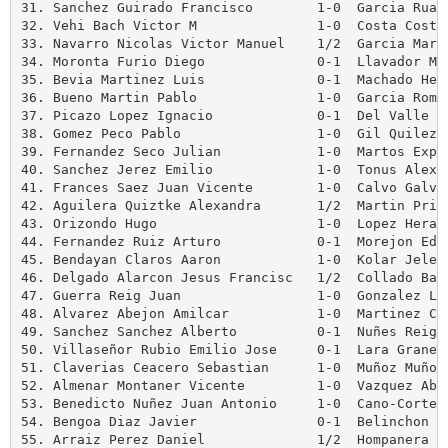
31. Sanchez Guirado Francisco        1-0  Garcia Ruano
32. Vehi Bach Victor M               1-0  Costa Costa 
33. Navarro Nicolas Victor Manuel    1/2  Garcia Marti
34. Moronta Furio Diego              0-1  Llavador Mor
35. Bevia Martinez Luis              0-1  Machado Hern
36. Bueno Martin Pablo               1-0  Garcia Roman
37. Picazo Lopez Ignacio             0-1  Del Valle Do
38. Gomez Peco Pablo                 1-0  Gil Quilez S
39. Fernandez Seco Julian            1-0  Martos Expos
40. Sanchez Jerez Emilio             1-0  Tonus Alex

41. Frances Saez Juan Vicente        1-0  Calvo Galve 
42. Aguilera Quiztke Alexandra       1/2  Martin Priet
43. Orizondo Hugo                    1-0  Lopez Heras 
44. Fernandez Ruiz Arturo            0-1  Morejon Edua
45. Bendayan Claros Aaron            1-0  Kolar Jelena
46. Delgado Alarcon Jesus Francisc   1/2  Collado Barb
47. Guerra Reig Juan                 1-0  Gonzalez Lop
48. Alvarez Abejon Amilcar           1-0  Martinez Cab
49. Sanchez Sanchez Alberto          0-1  Nuñes Reig A
50. Villaseñor Rubio Emilio Jose     0-1  Lara Granero
51. Claverias Ceacero Sebastian      1-0  Muñoz Muñoz 
52. Almenar Montaner Vicente         1-0  Vazquez Abad
53. Benedicto Nuñez Juan Antonio     1-0  Cano-Cortes 
54. Bengoa Diaz Javier               0-1  Belinchon Da
55. Arraiz Perez Daniel              1/2  Hompanera En