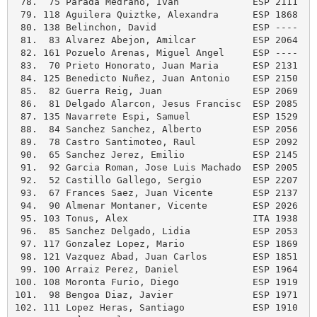
 78.  75 Parada Medrano, Ivan             ESP 2111   
 79. 118 Aguilera Quiztke, Alexandra      ESP 1868   
 80. 138 Belinchon, David                 ESP ----   
 81.  83 Alvarez Abejon, Amilcar          ESP 2064   
 82. 161 Pozuelo Arenas, Miguel Angel     ESP ----   
 83.  70 Prieto Honorato, Juan Maria      ESP 2131   
 84. 125 Benedicto Nuñez, Juan Antonio    ESP 2150   
 85.  82 Guerra Reig, Juan                ESP 2069   
 86.  81 Delgado Alarcon, Jesus Francisc  ESP 2085   
 87. 135 Navarrete Espi, Samuel           ESP 1529   
 88.  84 Sanchez Sanchez, Alberto         ESP 2056   
 89.  78 Castro Santimoteo, Raul          ESP 2092   
 90.  65 Sanchez Jerez, Emilio            ESP 2145   
 91.  92 Garcia Roman, Jose Luis Machado  ESP 2005   
 92.  52 Castillo Gallego, Sergio         ESP 2207   
 93.  67 Frances Saez, Juan Vicente       ESP 2137   
 94.  90 Almenar Montaner, Vicente        ESP 2026   
 95. 103 Tonus, Alex                      ITA 1938   
 96.  85 Sanchez Delgado, Lidia           ESP 2053   
 97. 117 Gonzalez Lopez, Mario            ESP 1869   
 98. 121 Vazquez Abad, Juan Carlos        ESP 1851   
 99. 100 Arraiz Perez, Daniel             ESP 1964   
100. 108 Moronta Furio, Diego             ESP 1919   
101.  98 Bengoa Diaz, Javier              ESP 1971   
102. 111 Lopez Heras, Santiago            ESP 1910   