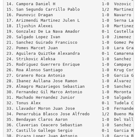
14. Campora Daniel H                   1-0  Vozovic Ok
15. San Segundo Carrillo Pablo         1/2  Martinez L
16. Paunovic Dragan                    1-0  Navarro Ni
17. Arizmendi Martinez Julen L         1-0  Serna Lara
18. Iljushin Alexei                    1-0  Martinez T
19. Gonzalez De La Nava Amador         0-1  Castellano
20. Salgado Lopez Ivan                 1-0  Jimenez Ma
21. Sanchez Guirado Francisco          1-0  Gomez Peco
22. Pomes Marcet Juan                  1-0  Lara Grane
23. Aguilera Quiztke Alexandra         0-1  Camarena G
24. Strikovic Aleksa                   1-0  Sanchez Je
25. Rodriguez Guerrero Enrique         1-0  Campayo He
26. Roa Alonso Santiago                1-0  Krug Corte
27. Granero Roca Antonio               1-0  Garcia Gat
28. Ibanez Aullana Jose Ramon          1-0  Alvarez Ab
29. Almagro Mazariegos Sebastian       1-0  Sanchez Sa
30. Fernandez Gil Marco Antonio        1-0  Moronta Fu
31. Machado Hernandez Junior           1-0  Salgado Lo
32. Tonus Alex                         0-1  Tudela Cor
33. Llavador Moron Juan Jose           1-0  Fernandez 
34. Penarrubia Blasco Jose Alfredo     1/2  Bueno Mart
35. Bendayan Claros Aaron              1-0  Del Valle 
36. Claverias Ceacero Sebastian        1-0  Sanchez De
37. Castillo Gallego Sergio            0-1  Garcia Mar
38. Picazo Lopez Juan Antonio          1-0  Garcia Rua