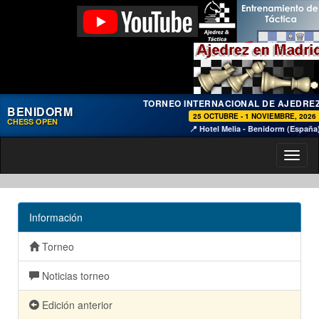
TORNEO INTERNACIONAL DE AJEDRE
BENIDORM
25 OCTUBRE - 1 NOVIEMBRE, 2026
CHESS OPEN
📍 Hotel Melia - Benidorm (España
Toggl
naviga
Información
Torneo
Noticias torneo
Edición anterior