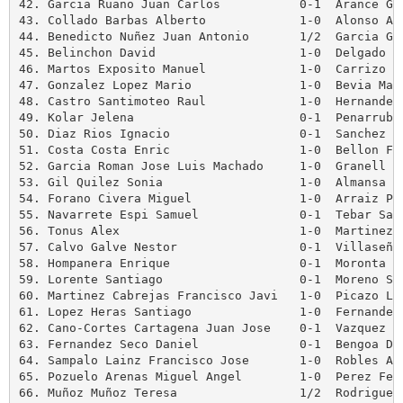
42. Garcia Ruano Juan Carlos           0-1  Arance Gon
43. Collado Barbas Alberto             1-0  Alonso Aba
44. Benedicto Nuñez Juan Antonio       1/2  Garcia Gat
45. Belinchon David                    1-0  Delgado Al
46. Martos Exposito Manuel             1-0  Carrizo Ca
47. Gonzalez Lopez Mario               1-0  Bevia Mart
48. Castro Santimoteo Raul             1-0  Hernandez 
49. Kolar Jelena                       0-1  Penarrubia
50. Diaz Rios Ignacio                  0-1  Sanchez Sa
51. Costa Costa Enric                  1-0  Bellon Fer
52. Garcia Roman Jose Luis Machado     1-0  Granell Sa
53. Gil Quilez Sonia                   1-0  Almansa Or
54. Forano Civera Miguel               1-0  Arraiz Per
55. Navarrete Espi Samuel              0-1  Tebar Sanc
56. Tonus Alex                         1-0  Martinez S
57. Calvo Galve Nestor                 0-1  Villaseñor
58. Hompanera Enrique                  0-1  Moronta Fu
59. Lorente Santiago                   0-1  Moreno Sim
60. Martinez Cabrejas Francisco Javi   1-0  Picazo Lop
61. Lopez Heras Santiago               1-0  Fernandez 
62. Cano-Cortes Cartagena Juan Jose    0-1  Vazquez Ab
63. Fernandez Seco Daniel              0-1  Bengoa Dia
64. Sampalo Lainz Francisco Jose       1-0  Robles Asu
65. Pozuelo Arenas Miguel Angel        1-0  Perez Ferr
66. Muñoz Muñoz Teresa                 1/2  Rodriguez 