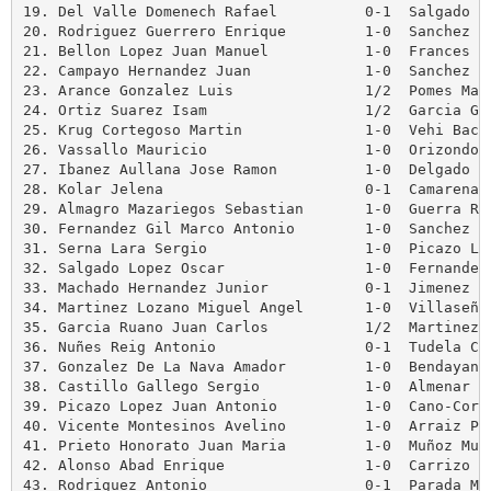
19. Del Valle Domenech Rafael          0-1  Salgado Lo
20. Rodriguez Guerrero Enrique         1-0  Sanchez Je
21. Bellon Lopez Juan Manuel           1-0  Frances Sa
22. Campayo Hernandez Juan             1-0  Sanchez Gu
23. Arance Gonzalez Luis               1/2  Pomes Marc
24. Ortiz Suarez Isam                  1/2  Garcia Gat
25. Krug Cortegoso Martin              1-0  Vehi Bach 
26. Vassallo Mauricio                  1-0  Orizondo H
27. Ibanez Aullana Jose Ramon          1-0  Delgado Al
28. Kolar Jelena                       0-1  Camarena G
29. Almagro Mazariegos Sebastian       1-0  Guerra Rei
30. Fernandez Gil Marco Antonio        1-0  Sanchez Sa
31. Serna Lara Sergio                  1-0  Picazo Lop
32. Salgado Lopez Oscar                1-0  Fernandez 
33. Machado Hernandez Junior           0-1  Jimenez Ma
34. Martinez Lozano Miguel Angel       1-0  Villaseñor
35. Garcia Ruano Juan Carlos           1/2  Martinez T
36. Nuñes Reig Antonio                 0-1  Tudela Cor
37. Gonzalez De La Nava Amador         1-0  Bendayan C
38. Castillo Gallego Sergio            1-0  Almenar Mo
39. Picazo Lopez Juan Antonio          1-0  Cano-Corte
40. Vicente Montesinos Avelino         1-0  Arraiz Per
41. Prieto Honorato Juan Maria         1-0  Muñoz Muño
42. Alonso Abad Enrique                1-0  Carrizo Ca
43. Rodriguez Antonio                  0-1  Parada Med