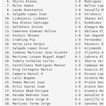
 6. Shirov Alexei                    1-0  Rodriguez Gu
 7. Milov Vadim                      1-0  Bellon Lopez
 8. Landa Konstantin                 1-0  Vassallo Mau
 9. Salgado Lopez Ivan               1-0  Strikovic Al
10. Ljubojevic Ljubomir              1/2  Ibanez Aulla
11. Roa Alonso Santiago              0-1  Evdokimov Al
12. Gofshtein Zvulon                 1-0  Almagro Maza
13. Camarena Gimenez Rufino          0-1  Ubilava Eliz
14. Vozovic Oksana                   1-0  San Segundo 
15. Cramling Pia                     1-0  Fernandez Gi
16. Serna Lara Sergio                1/2  Paunovic Dra
17. Salgado Lopez Oscar              0-1  Arizmendi Ma
18. Jimenez Martinez Jose Vicente    1/2  Iljushin Ale
19. Martinez Lozano Miguel Angel     0-1  Cabrera Alex
20. Tudela Corbalan Carlos           0-1  Ibarra Jerez
21. Castellanos Rodriguez Renier     1-0  Campayo Hern
22. Krug Cortegoso Martin            0-1  Giaccio Alfr
23. Campora Daniel H                 1-0  Picazo Lopez
24. Lalic Bogdan                     1-0  Vicente Mont
25. Pomes Marcet Juan                1-0  Prieto Honor
26. Ortiz Suarez Isam                1-0  Arance Gonza
27. Alonso Abad Enrique              0-1  Granero Roca
28. Parada Medrano Ivan              1-0  Gonzalez De 
29. Garcia Gata Jorge D              0-1  Castillo Gal
30. Martinez Tormo Jorge             1-0  Sanchez Delg