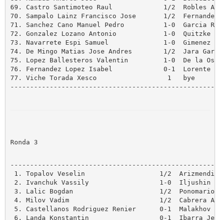
69. Castro Santimoteo Raul             1/2  Robles Asu
70. Sampalo Lainz Francisco Jose       1/2  Fernandez 
71. Sanchez Cano Manuel Pedro          1-0  Garcia Rin
72. Gonzalez Lozano Antonio            1-0  Quitzke We
73. Navarrete Espi Samuel              1-0  Gimenez Va
74. De Mingo Matias Jose Andres        1/2  Jara Garci
75. Lopez Ballesteros Valentin         1-0  De la Ossa
76. Fernandez Lopez Isabel             0-1  Lorente Sa
77. Viche Torada Xesco                  1   bye

------------------------------------------------------
Ronda 3
------------------------------------------------------
 1. Topalov Veselin                   1/2  Arizmendi M
 2. Ivanchuk Vassily                  1-0  Iljushin Al
 3. Lalic Bogdan                      1/2  Ponomariov 
 4. Milov Vadim                       1/2  Cabrera Ale
 5. Castellanos Rodriguez Renier      0-1  Malakhov Vl
 6. Landa Konstantin                  0-1  Ibarra Jere