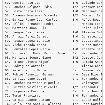
50. Guerra Reig Juan                1-0  Collado Barba
51. Sanchez Delgado Lidia           1/2  Vazquez Abad 
52. Costa Costa Enric               1-0  Martinez Cabr
53. Almenar Montaner Vicente        1/2  Granell Sansa
54. Garcia Ruano Juan Carlos        1-0  Nuñes Reig An
55. Bellon Fernandez Pedro          0-1  Martos Exposi
56. Martinez Juan Luis              0-1  Kolar Jelena

57. Bengoa Diaz Javier              1-0  Almansa Orteg
58. Arraiz Perez Daniel             1-0  Gonzalez Loza
59. Picazo Lopez Ignacio            1-0  Castillanos A
60. Viche Torada Xesco              0-1  Muñoz Muñoz T
61. Gonzalez Lopez Mario            1-0  Lorente Santi
62. Villaseñor Rubio Emilio Jose    0-1  Hernandez Jim
63. Martinez Segura Gines           1/2  Guillot Garci
64. Forano Civera Miguel            1-0  Ramada Andres
65. Rodriguez Antonio               0-1  Alonso Abad E
66. Perez Ferris Miguel             0-1  Gimenez Vadil
67. Robles Asuncion German          - +  Diaz Rios Ign
68. Carrizo Cano David              0-1  Fernandez Sec
69. Sanchez Martinez Miguel A.      0-1  Calatayud Cre
70. Quitzke Westling Micaela        1/2  Fernandez Rui
71. Hompanera Enrique               0-1  Aupi Juan Ign
72. Tomas Francisco                 1-0  Fernandez Lop
73. Garcia Blanco Damian            0-1  Lopez Ballest
74. De la Ossa Sanz J. Alberto      1/2  Jara Garcia A