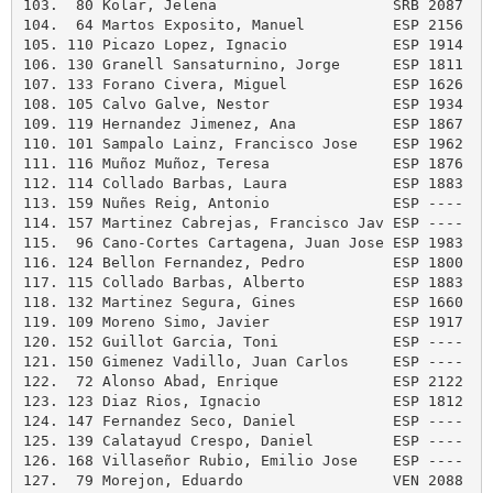
103.  80 Kolar, Jelena                    SRB 2087   
104.  64 Martos Exposito, Manuel          ESP 2156   
105. 110 Picazo Lopez, Ignacio            ESP 1914   
106. 130 Granell Sansaturnino, Jorge      ESP 1811   
107. 133 Forano Civera, Miguel            ESP 1626   
108. 105 Calvo Galve, Nestor              ESP 1934   
109. 119 Hernandez Jimenez, Ana           ESP 1867   
110. 101 Sampalo Lainz, Francisco Jose    ESP 1962   
111. 116 Muñoz Muñoz, Teresa              ESP 1876   
112. 114 Collado Barbas, Laura            ESP 1883   
113. 159 Nuñes Reig, Antonio              ESP ----   
114. 157 Martinez Cabrejas, Francisco Jav ESP ----   
115.  96 Cano-Cortes Cartagena, Juan Jose ESP 1983   
116. 124 Bellon Fernandez, Pedro          ESP 1800   
117. 115 Collado Barbas, Alberto          ESP 1883   
118. 132 Martinez Segura, Gines           ESP 1660   
119. 109 Moreno Simo, Javier              ESP 1917   
120. 152 Guillot Garcia, Toni             ESP ----   
121. 150 Gimenez Vadillo, Juan Carlos     ESP ----   
122.  72 Alonso Abad, Enrique             ESP 2122   
123. 123 Diaz Rios, Ignacio               ESP 1812   
124. 147 Fernandez Seco, Daniel           ESP ----   
125. 139 Calatayud Crespo, Daniel         ESP ----   
126. 168 Villaseñor Rubio, Emilio Jose    ESP ----   
127.  79 Morejon, Eduardo                 VEN 2088   