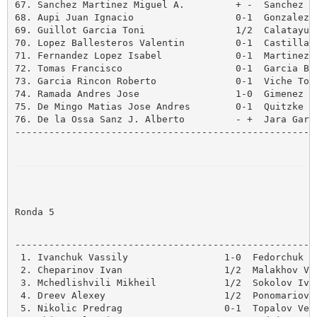
67. Sanchez Martinez Miguel A.         + -  Sanchez Ca
68. Aupi Juan Ignacio                  0-1  Gonzalez L
69. Guillot Garcia Toni                1/2  Calatayud 
70. Lopez Ballesteros Valentin         0-1  Castillano
71. Fernandez Lopez Isabel             0-1  Martinez J
72. Tomas Francisco                    0-1  Garcia Bla
73. Garcia Rincon Roberto              0-1  Viche Tora
74. Ramada Andres Jose                 1-0  Gimenez Va
75. De Mingo Matias Jose Andres        0-1  Quitzke We
76. De la Ossa Sanz J. Alberto         - +  Jara Garci
------------------------------------------------------
Ronda 5
------------------------------------------------------
 1. Ivanchuk Vassily                 1-0  Fedorchuk Se
 2. Cheparinov Ivan                  1/2  Malakhov Vla
 3. Mchedlishvili Mikheil            1/2  Sokolov Ivan
 4. Dreev Alexey                     1/2  Ponomariov R
 5. Nikolic Predrag                  0-1  Topalov Vese