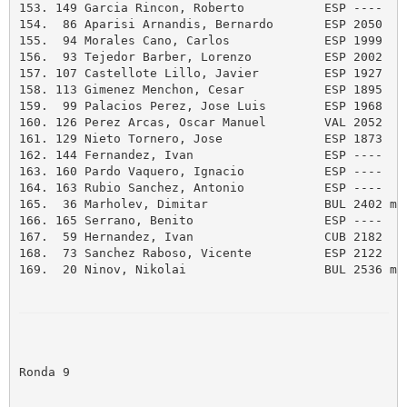
153. 149 Garcia Rincon, Roberto           ESP ----   
154.  86 Aparisi Arnandis, Bernardo       ESP 2050   
155.  94 Morales Cano, Carlos             ESP 1999   
156.  93 Tejedor Barber, Lorenzo          ESP 2002   
157. 107 Castellote Lillo, Javier         ESP 1927   
158. 113 Gimenez Menchon, Cesar           ESP 1895   
159.  99 Palacios Perez, Jose Luis        ESP 1968   
160. 126 Perez Arcas, Oscar Manuel        VAL 2052   
161. 129 Nieto Tornero, Jose              ESP 1873   
162. 144 Fernandez, Ivan                  ESP ----   
163. 160 Pardo Vaquero, Ignacio           ESP ----   
164. 163 Rubio Sanchez, Antonio           ESP ----   
165.  36 Marholev, Dimitar                BUL 2402 m 
166. 165 Serrano, Benito                  ESP ----   
167.  59 Hernandez, Ivan                  CUB 2182   
168.  73 Sanchez Raboso, Vicente          ESP 2122   
169.  20 Ninov, Nikolai                   BUL 2536 m 
Ronda 9