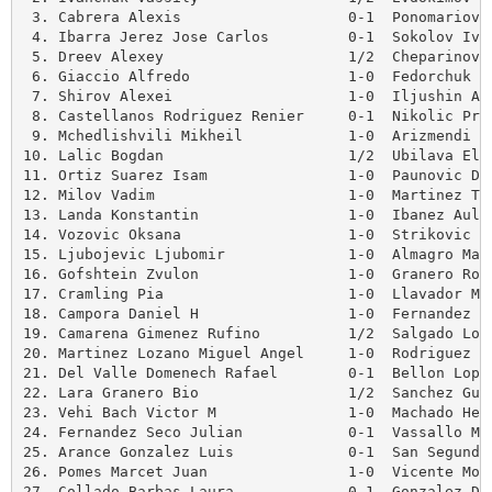
 3. Cabrera Alexis                   0-1  Ponomariov R
 4. Ibarra Jerez Jose Carlos         0-1  Sokolov Ivan
 5. Dreev Alexey                     1/2  Cheparinov I
 6. Giaccio Alfredo                  1-0  Fedorchuk Se
 7. Shirov Alexei                    1-0  Iljushin Ale
 8. Castellanos Rodriguez Renier     0-1  Nikolic Pred
 9. Mchedlishvili Mikheil            1-0  Arizmendi Ma
10. Lalic Bogdan                     1/2  Ubilava Eliz
11. Ortiz Suarez Isam                1-0  Paunovic Dra
12. Milov Vadim                      1-0  Martinez Tor
13. Landa Konstantin                 1-0  Ibanez Aulla
14. Vozovic Oksana                   1-0  Strikovic Al
15. Ljubojevic Ljubomir              1-0  Almagro Maza
16. Gofshtein Zvulon                 1-0  Granero Roca
17. Cramling Pia                     1-0  Llavador Mor
18. Campora Daniel H                 1-0  Fernandez Gi
19. Camarena Gimenez Rufino          1/2  Salgado Lope
20. Martinez Lozano Miguel Angel     1-0  Rodriguez Gu
21. Del Valle Domenech Rafael        0-1  Bellon Lopez
22. Lara Granero Bio                 1/2  Sanchez Guir
23. Vehi Bach Victor M               1-0  Machado Hern
24. Fernandez Seco Julian            0-1  Vassallo Mau
25. Arance Gonzalez Luis             0-1  San Segundo 
26. Pomes Marcet Juan                1-0  Vicente Mont
27. Collado Barbas Laura             0-1  Gonzalez De 