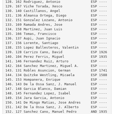
128. 162 Rodriguez, Antonio               ESP ----   
129. 167 Viche Torada, Xesco              ESP ----   
130. 140 Castillanos, Angel               ESP ----   
131. 136 Almansa Ortega, Diego            ESP ----   
132. 151 Gonzalez Lozano, Antonio         ESP ----   
133. 169 Ramada Andres, Jose              ESP ----   
134. 158 Martinez, Juan Luis              ESP ----   
135. 166 Tomas, Francisco                 ESP ----   
136. 137 Aupi, Juan Ignacio               ESP ----   
137. 156 Lorente, Santiago                ESP ----   
138. 155 Lopez Ballesteros, Valentin      ESP ----   
139. 128 Carrizo Cano, David              ESP 1926   
140. 104 Perez Ferris, Miguel             ESP 1935   
141. 146 Fernandez Ruiz, Arturo           ESP ----   
142. 164 Sanchez Martinez, Miguel A.      ESP ----   
143. 131 Robles Asuncion, German          ESP 1741   
144. 134 Quitzke Westling, Micaela        ESP 1588   
145. 153 Hompanera, Enrique               ESP ----   
146. 143 De la Ossa Sanz, J. Manuel       ESP ----   
147. 148 Garcia Blanco, Damian            ESP ----   
148. 145 Fernandez Lopez, Isabel          ESP ----   
149. 154 Jara Garcia, Antonio             ESP ----   
150. 141 De Mingo Matias, Jose Andres     ESP ----   
151. 142 De la Ossa Sanz, J. Alberto      ESP ----   
152. 127 Sanchez Cano, Manuel Pedro       AND 1935   