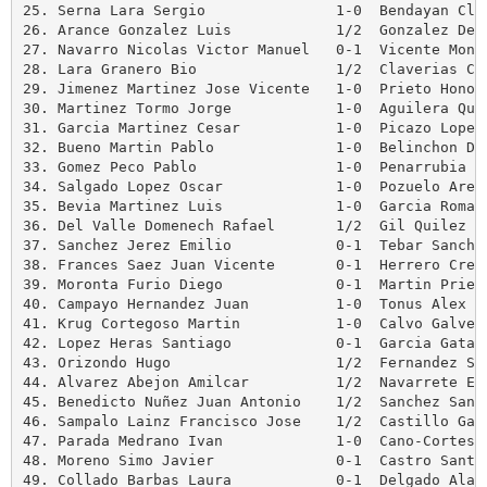
25. Serna Lara Sergio               1-0  Bendayan Clar
26. Arance Gonzalez Luis            1/2  Gonzalez De L
27. Navarro Nicolas Victor Manuel   0-1  Vicente Monte
28. Lara Granero Bio                1/2  Claverias Cea
29. Jimenez Martinez Jose Vicente   1-0  Prieto Honora
30. Martinez Tormo Jorge            1-0  Aguilera Quiz
31. Garcia Martinez Cesar           1-0  Picazo Lopez 
32. Bueno Martin Pablo              1-0  Belinchon Dav
33. Gomez Peco Pablo                1-0  Penarrubia Bl
34. Salgado Lopez Oscar             1-0  Pozuelo Arena
35. Bevia Martinez Luis             1-0  Garcia Roman 
36. Del Valle Domenech Rafael       1/2  Gil Quilez So
37. Sanchez Jerez Emilio            0-1  Tebar Sanchez
38. Frances Saez Juan Vicente       0-1  Herrero Cresp
39. Moronta Furio Diego             0-1  Martin Prieto
40. Campayo Hernandez Juan          1-0  Tonus Alex

41. Krug Cortegoso Martin           1-0  Calvo Galve N
42. Lopez Heras Santiago            0-1  Garcia Gata J
43. Orizondo Hugo                   1/2  Fernandez Sec
44. Alvarez Abejon Amilcar          1/2  Navarrete Esp
45. Benedicto Nuñez Juan Antonio    1/2  Sanchez Sanch
46. Sampalo Lainz Francisco Jose    1/2  Castillo Gall
47. Parada Medrano Ivan             1-0  Cano-Cortes C
48. Moreno Simo Javier              0-1  Castro Santim
49. Collado Barbas Laura            0-1  Delgado Alarc