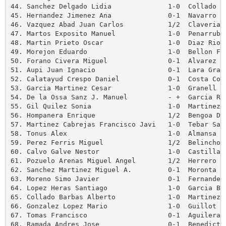
44. Sanchez Delgado Lidia              1-0  Collado Ba
45. Hernandez Jimenez Ana              0-1  Navarro Ni
46. Vazquez Abad Juan Carlos           1/2  Claverias 
47. Martos Exposito Manuel             1-0  Penarrubia
48. Martin Prieto Oscar                1-0  Diaz Rios 
49. Morejon Eduardo                    1-0  Bellon Fer
50. Forano Civera Miguel               0-1  Alvarez Ab
51. Aupi Juan Ignacio                  0-1  Lara Grane
52. Calatayud Crespo Daniel            0-1  Costa Cost
53. Garcia Martinez Cesar              1-0  Granell Sa
54. De la Ossa Sanz J. Manuel          - +  Garcia Rom
55. Gil Quilez Sonia                   1-0  Martinez S
56. Hompanera Enrique                  1/2  Bengoa Dia
57. Martinez Cabrejas Francisco Javi   1-0  Tebar Sanc
58. Tonus Alex                         1-0  Almansa Or
59. Perez Ferris Miguel                1/2  Belinchon 
60. Calvo Galve Nestor                 1-0  Castillano
61. Pozuelo Arenas Miguel Angel        1/2  Herrero Cr
62. Sanchez Martinez Miguel A.         0-1  Moronta Fu
63. Moreno Simo Javier                 0-1  Fernandez 
64. Lopez Heras Santiago               1-0  Garcia Bla
65. Collado Barbas Alberto             1-0  Martinez J
66. Gonzalez Lopez Mario               1-0  Guillot Ga
67. Tomas Francisco                    0-1  Aguilera Q
68. Ramada Andres Jose                 0-1  Benedicto 