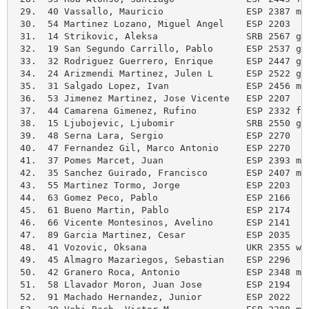
 29.  40 Vassallo, Mauricio               ESP 2387 m 
 30.  54 Martinez Lozano, Miguel Angel    ESP 2203   
 31.  14 Strikovic, Aleksa                SRB 2567 g 
 32.  19 San Segundo Carrillo, Pablo      ESP 2537 g 
 33.  32 Rodriguez Guerrero, Enrique      ESP 2447 g 
 34.  24 Arizmendi Martinez, Julen L      ESP 2522 g 
 35.  31 Salgado Lopez, Ivan              ESP 2456 m 
 36.  53 Jimenez Martinez, Jose Vicente   ESP 2207   
 37.  44 Camarena Gimenez, Rufino         ESP 2332 f 
 38.  15 Ljubojevic, Ljubomir             SRB 2550 g 
 39.  48 Serna Lara, Sergio               ESP 2270   
 40.  47 Fernandez Gil, Marco Antonio     ESP 2270   
 41.  37 Pomes Marcet, Juan               ESP 2393 m 
 42.  35 Sanchez Guirado, Francisco       ESP 2407 m 
 43.  55 Martinez Tormo, Jorge            ESP 2203   
 44.  63 Gomez Peco, Pablo                ESP 2166   
 45.  61 Bueno Martin, Pablo              ESP 2174   
 46.  66 Vicente Montesinos, Avelino      ESP 2141   
 47.  89 Garcia Martinez, Cesar           ESP 2035   
 48.  41 Vozovic, Oksana                  UKR 2355 wg
 49.  45 Almagro Mazariegos, Sebastian    ESP 2296   
 50.  42 Granero Roca, Antonio            ESP 2348 m 
 51.  58 Llavador Moron, Juan Jose        ESP 2194   
 52.  91 Machado Hernandez, Junior        ESP 2022   