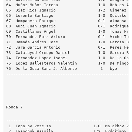
64. Muñoz Muñoz Teresa                 1-0  Robles Asu
65. Diaz Rios Ignacio                  1/2  Gimenez Va
66. Lorente Santiago                   1-0  Quitzke We
67. Hompanera Enrique                  0-1  Almansa Or
68. Aupi Juan Ignacio                  0-1  Rodriguez 
69. Castillanos Angel                  1-0  Tomas Fran
70. Fernandez Ruiz Arturo              0-1  Viche Tora
71. Ramada Andres Jose                 1-0  Garcia Bla
72. Jara Garcia Antonio                0-1  Perez Ferr
73. Calatayud Crespo Daniel            1-0  Garcia Rin
74. Fernandez Lopez Isabel             1-0  De la Ossa
75. Lopez Ballesteros Valentin         1-0  De Mingo M
76. De la Ossa Sanz J. Alberto          1   bye

------------------------------------------------------
Ronda 7
------------------------------------------------------
 1. Topalov Veselin                  1-0  Malakhov Vla
 2. Ivanchuk Vassily                 1/2  Evdokimov Al