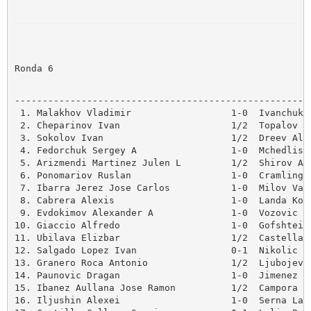
Ronda 6
------------------------------------------------------
 1. Malakhov Vladimir                  1-0  Ivanchuk V
 2. Cheparinov Ivan                    1/2  Topalov Ve
 3. Sokolov Ivan                       1/2  Dreev Alex
 4. Fedorchuk Sergey A                 1-0  Mchedlishv
 5. Arizmendi Martinez Julen L         1/2  Shirov Ale
 6. Ponomariov Ruslan                  1-0  Cramling P
 7. Ibarra Jerez Jose Carlos           1-0  Milov Vadi
 8. Cabrera Alexis                     1-0  Landa Kons
 9. Evdokimov Alexander A              1-0  Vozovic Ok
10. Giaccio Alfredo                    1-0  Gofshtein 
11. Ubilava Elizbar                    1/2  Castellano
12. Salgado Lopez Ivan                 0-1  Nikolic Pr
13. Granero Roca Antonio               1/2  Ljubojevic
14. Paunovic Dragan                    1-0  Jimenez Ma
15. Ibanez Aullana Jose Ramon          1/2  Campora Da
16. Iljushin Alexei                    1-0  Serna Lara