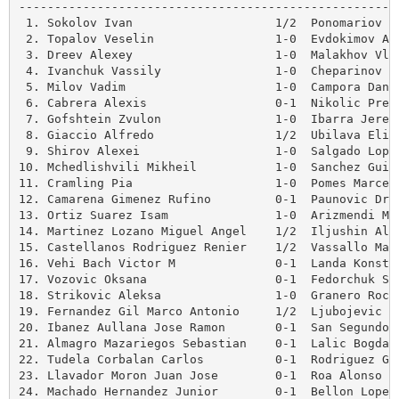
------------------------------------------------------
 1. Sokolov Ivan                    1/2  Ponomariov Ru
 2. Topalov Veselin                 1-0  Evdokimov Ale
 3. Dreev Alexey                    1-0  Malakhov Vlad
 4. Ivanchuk Vassily                1-0  Cheparinov Iv
 5. Milov Vadim                     1-0  Campora Danie
 6. Cabrera Alexis                  0-1  Nikolic Predr
 7. Gofshtein Zvulon                1-0  Ibarra Jerez 
 8. Giaccio Alfredo                 1/2  Ubilava Elizb
 9. Shirov Alexei                   1-0  Salgado Lopez
10. Mchedlishvili Mikheil           1-0  Sanchez Guira
11. Cramling Pia                    1-0  Pomes Marcet 
12. Camarena Gimenez Rufino         0-1  Paunovic Drag
13. Ortiz Suarez Isam               1-0  Arizmendi Mar
14. Martinez Lozano Miguel Angel    1/2  Iljushin Alex
15. Castellanos Rodriguez Renier    1/2  Vassallo Maur
16. Vehi Bach Victor M              0-1  Landa Konstan
17. Vozovic Oksana                  0-1  Fedorchuk Ser
18. Strikovic Aleksa                1-0  Granero Roca 
19. Fernandez Gil Marco Antonio     1/2  Ljubojevic Lj
20. Ibanez Aullana Jose Ramon       0-1  San Segundo C
21. Almagro Mazariegos Sebastian    0-1  Lalic Bogdan

22. Tudela Corbalan Carlos          0-1  Rodriguez Gue
23. Llavador Moron Juan Jose        0-1  Roa Alonso Sa
24. Machado Hernandez Junior        0-1  Bellon Lopez 