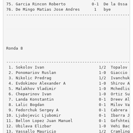
75. Garcia Rincon Roberto           0-1  De la Ossa Sa
76. De Mingo Matias Jose Andres      1   bye

------------------------------------------------------
Ronda 8
------------------------------------------------------
 1. Sokolov Ivan                       1/2  Topalov Ve
 2. Ponomariov Ruslan                  1-0  Giaccio Al
 3. Nikolic Predrag                    1/2  Ivanchuk V
 4. Evdokimov Alexander A              1-0  Shirov Ale
 5. Malakhov Vladimir                  1-0  Mchedlishv
 6. Cheparinov Ivan                    1-0  Ortiz Suar
 7. Landa Konstantin                   0-1  Dreev Alex
 8. Lalic Bogdan                       0-1  Milov Vadi
 9. Fedorchuk Sergey A                 0-1  Cabrera Al
10. Ljubojevic Ljubomir                0-1  Ibarra Jer
11. Bellon Lopez Juan Manuel           0-1  Gofshtein 
12. Ubilava Elizbar                    1-0  Vehi Bach 
13. Vassallo Mauricio                  1/2  Cramling P