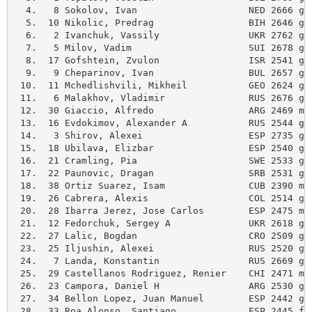
  4.   8 Sokolov, Ivan                    NED 2666 g 
  5.  10 Nikolic, Predrag                 BIH 2646 g 
  6.   2 Ivanchuk, Vassily                UKR 2762 g 
  7.   5 Milov, Vadim                     SUI 2678 g 
  8.  17 Gofshtein, Zvulon                ISR 2541 g 
  9.   9 Cheparinov, Ivan                 BUL 2657 g 
 10.  11 Mchedlishvili, Mikheil           GEO 2624 g 
 11.   6 Malakhov, Vladimir               RUS 2676 g 
 12.  30 Giaccio, Alfredo                 ARG 2469 m 
 13.  16 Evdokimov, Alexander A           RUS 2544 g 
 14.   3 Shirov, Alexei                   ESP 2735 g 
 15.  18 Ubilava, Elizbar                 ESP 2540 g 
 16.  21 Cramling, Pia                    SWE 2533 g 
 17.  22 Paunovic, Dragan                 SRB 2531 g 
 18.  38 Ortiz Suarez, Isam               CUB 2390 m 
 19.  26 Cabrera, Alexis                  COL 2514 g 
 20.  28 Ibarra Jerez, Jose Carlos        ESP 2475 m 
 21.  12 Fedorchuk, Sergey A              UKR 2618 g 
 22.  27 Lalic, Bogdan                    CRO 2509 g 
 23.  25 Iljushin, Alexei                 RUS 2520 g 
 24.   7 Landa, Konstantin                RUS 2669 g 
 25.  29 Castellanos Rodriguez, Renier    CHI 2471 m 
 26.  23 Campora, Daniel H                ARG 2530 g 
 27.  34 Bellon Lopez, Juan Manuel        ESP 2442 g 
 28.  33 Roa Alonso, Santiago             ESP 2445 f 