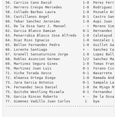
56. Carrizo Cano David               1-0  Perez Ferris
57. Herrero Crespo Mercedes          1-0  Rodriguez An
58. Collado Barbas Laura             1-0  Pozuelo Aren
59. Castillanos Angel                0-1  Castro Santi
60. Tebar Sanchez Jeronimo           1-0  Aupi Juan Ig
61. De la Ossa Sanz J. Manuel        - +  Moreno Simo 
62. Garcia Blanco Damian             0-1  Hernandez Ji
63. Penarrubia Blasco Jose Alfredo   1-0  Calatayud Cr
64. Diaz Rios Ignacio                1-0  Gonzalez Loz
65. Bellon Fernandez Pedro           1-0  Guillot Garc
66. Lorente Santiago                 + -  Sanchez Cano
67. Granell Sansaturnino Jorge       1-0  Lopez Balles
68. Robles Asuncion German           1/2  Sanchez Mart
69. Martinez Segura Gines            1-0  Tomas Franci
70. Martinez Juan Luis               0-1  Forano Civer
71. Viche Torada Xesco               0-1  Navarrete Es
72. Almansa Ortega Diego             1-0  Ramada Andre
73. Jara Garcia Antonio              0-1  Sampalo Lain
74. Fernandez Seco Daniel            1-0  De Mingo Mat
75. Quitzke Westling Micaela         0-1  Fernandez Lo
76. Garcia Rincon Roberto            + -  De la Ossa S
77. Gimenez Vadillo Juan Carlos       1   bye

------------------------------------------------------