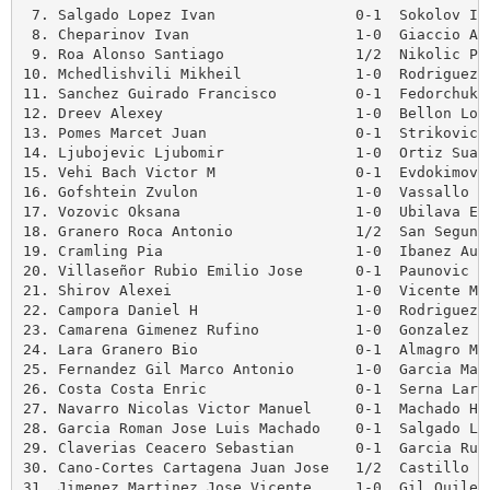
 7. Salgado Lopez Ivan                0-1  Sokolov Iva
 8. Cheparinov Ivan                   1-0  Giaccio Alf
 9. Roa Alonso Santiago               1/2  Nikolic Pre
10. Mchedlishvili Mikheil             1-0  Rodriguez G
11. Sanchez Guirado Francisco         0-1  Fedorchuk S
12. Dreev Alexey                      1-0  Bellon Lope
13. Pomes Marcet Juan                 0-1  Strikovic A
14. Ljubojevic Ljubomir               1-0  Ortiz Suare
15. Vehi Bach Victor M                0-1  Evdokimov A
16. Gofshtein Zvulon                  1-0  Vassallo Ma
17. Vozovic Oksana                    1-0  Ubilava Eli
18. Granero Roca Antonio              1/2  San Segundo
19. Cramling Pia                      1-0  Ibanez Aull
20. Villaseñor Rubio Emilio Jose      0-1  Paunovic Dr
21. Shirov Alexei                     1-0  Vicente Mon
22. Campora Daniel H                  1-0  Rodriguez A
23. Camarena Gimenez Rufino           1-0  Gonzalez De
24. Lara Granero Bio                  0-1  Almagro Maz
25. Fernandez Gil Marco Antonio       1-0  Garcia Mart
26. Costa Costa Enric                 0-1  Serna Lara 
27. Navarro Nicolas Victor Manuel     0-1  Machado Her
28. Garcia Roman Jose Luis Machado    0-1  Salgado Lop
29. Claverias Ceacero Sebastian       0-1  Garcia Ruan
30. Cano-Cortes Cartagena Juan Jose   1/2  Castillo Ga
31. Jimenez Martinez Jose Vicente     1-0  Gil Quilez 