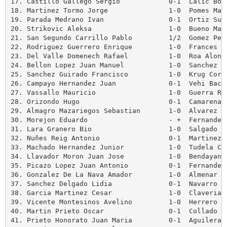
17. Castillo Gallego Sergio            0-1  Lalic Bogd
18. Martinez Tormo Jorge               1-0  Pomes Marc
19. Parada Medrano Ivan                0-1  Ortiz Suar
20. Strikovic Aleksa                   1-0  Bueno Mart
21. San Segundo Carrillo Pablo         1/2  Gomez Peco
22. Rodriguez Guerrero Enrique         1-0  Frances Sa
23. Del Valle Domenech Rafael          1-0  Roa Alonso
24. Bellon Lopez Juan Manuel           1-0  Sanchez Je
25. Sanchez Guirado Francisco          1-0  Krug Corte
26. Campayo Hernandez Juan             0-1  Vehi Bach 
27. Vassallo Mauricio                  1-0  Guerra Rei
28. Orizondo Hugo                      0-1  Camarena G
29. Almagro Mazariegos Sebastian       1-0  Alvarez Ab
30. Morejon Eduardo                    - +  Fernandez 
31. Lara Granero Bio                   1-0  Salgado Lo
32. Nuñes Reig Antonio                 0-1  Martinez L
33. Machado Hernandez Junior           1-0  Tudela Cor
34. Llavador Moron Juan Jose           1-0  Bendayan C
35. Picazo Lopez Juan Antonio          0-1  Fernandez 
36. Gonzalez De La Nava Amador         1-0  Almenar Mo
37. Sanchez Delgado Lidia              0-1  Navarro Ni
38. Garcia Martinez Cesar              1-0  Claverias 
39. Vicente Montesinos Avelino         1-0  Herrero Cr
40. Martin Prieto Oscar                0-1  Collado Ba
41. Prieto Honorato Juan Maria         0-1  Aguilera Q