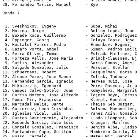
Ronda 7
 1. Sveshnikov, Evgeny            - Suba, Mihai        
 2. Molina, Jorge                 - Bellon Lopez, Juan 
 3. Buxade Roca, Guillermo        - Gonzalez, Rodriguez
 4. Eppinger, Georg               - Celaya Tapiz, Jose 
 5. Hostalet Ferrer, Pedro        - Ermenkov, Evgenij  
 6. Lazaro Porta, Angel           - Simon, Padros Emili
 7. Serra Olives, Tomas           - Estrada Martinez, C
 8. Forteza Valls, Jose Maria     - Brinck-Claussen, Bj
 9. Suslin, Alexander             - Sarto Ramos, Angel 
10. Salgado Gonzalez, Julio       - Persson, Stellan   
11. Schuermans, Robert            - Feiguelman, Boris D
12. Alonso Perez, Jose Ramon      - Zoltek, Tadeusz    
13. Fernandez Garcia, Ignacio     - Hervas Ruiz, Jose  
14. Mikoleizig, Egenhard          - Perez Pascual, Artu
15. Campos Calvo-Sotelo, Juan     - Komysheva, Margarit
16. Garcia Moreno, Jose Alfredo   - Tejero Royo, Fermin
17. Pomar Mir, Francisco          - Klempt, Guenter    
18. Mercadal Melia, Dante         - Theiss Geb Buzgar, 
19. Gutierrez, Leon Cristobal     - Solsona Manonelles,
20. Iglesias Vidal, Luis          - Yanez Acin, Gonzalo
21. Castan Sanclemente, Alejandro - Llado Llompart, Seb
22. Redondo Garcia, Jose Luis     - Krueger, Manfred   
23. Gonzalo Gonzalez, Francisco   - Benito Alba, Eladio
24. Santandreu Capo, Guillem      - Mimbrero Cuello, Di
25. Russo, Carmelo                - Mateu Mir, Gabriel 