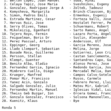
 1. Bellon Lopez, Juan Manuel     - Suba, Mihai        
 2. Celaya Tapiz, Jose Maria      - Sveshnikov, Evgeny 
 3. Gonzalez, Rodriguez Jorge A   - Zoltek, Tadeusz    
 4. Komysheva, Margarita          - Brinck-Claussen, Bj
 5. Simon, Padros Emili           - Ermenkov, Evgenij  
 6. Estrada Martinez, Cesar       - Forteza Valls, Jose
 7. Hervas Ruiz, Jose             - Hostalet Ferrer, Pe
 8. Serra Olives, Tomas           - Schuermans, Robert 
 9. Mikoleizig, Egenhard          - Sarto Ramos, Angel 
10. Tejero Royo, Fermin           - Lazaro Porta, Angel
11. Feiguelman, Boris Dr          - Suslin, Alexander  
12. Perez Pascual, Arturo         - Andersson, Ulf     
13. Eppinger, Georg               - Garcia Moreno, Jose
14. Llado Llompart, Sebastian     - Molina, Jorge      
15. Buxade Roca, Guillermo        - Gutierrez, Leon Cri
16. Persson, Stellan              - Castan Sanclemente,
17. Klempt, Guenter               - Santandreu Capo, Gu
18. Benito Alba, Eladio           - Alonso Perez, Jose 
19. Fernandez Garcia, Ignacio     - Redondo Garcia, Jos
20. Mimbrero Cuello, Diego        - Mercadal Melia, Dan
21. Krueger, Manfred              - Campos Calvo-Sotelo
22. Pomar Mir, Francisco          - Russo, Carmelo     
23. Yanez Acin, Gonzalo           - Febrero Perez, Llui
24. Salgado Gonzalez, Julio       - Mateu Mir, Gabriel 
25. Fernandez Martin, Manuel      - Iglesias Vidal, Lui
26. Theiss Geb Buzgar, Ion        - Orcera Gomez, Franc
27. Gonzalo Gonzalez, Francisco   - Solsona Manonelles,
Ronda 5