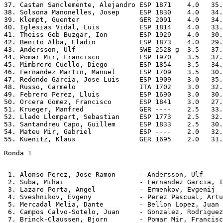
37. Castan Sanclemente, Alejandro ESP 1871    4.0   35.
38. Solsona Manonelles, Josep     ESP 1830    4.0   34.
39. Klempt, Guenter               GER 2091    4.0   34.
40. Iglesias Vidal, Luis          ESP 1814    4.0   33.
41. Theiss Geb Buzgar, Ion        ESP 1929    4.0   30.
42. Benito Alba, Eladio           ESP 1873    4.0   29.
43. Andersson, Ulf                SWE 2528 g  3.5   37.
44. Pomar Mir, Francisco          ESP 1970    3.5   37.
45. Mimbrero Cuello, Diego        ESP 1854    3.5   34.
46. Fernandez Martin, Manuel      ESP 1709    3.5   30.
47. Redondo Garcia, Jose Luis     ESP 1909    3.0   35.
48. Russo, Carmelo                ITA 1702    3.0   32.
49. Febrero Perez, Lluis          ESP 1690    3.0   30.
50. Orcera Gomez, Francisco       ESP 1841    3.0   27.
51. Krueger, Manfred              GER ----    2.5   33.
52. Llado Llompart, Sebastian     ESP 1773    2.5   32.
53. Santandreu Capo, Guillem      ESP 1833    2.5   30.
54. Mateu Mir, Gabriel            ESP ----    2.0   32.
Ronda 1
 1. Alonso Perez, Jose Ramon      - Andersson, Ulf     
 2. Suba, Mihai                   - Fernandez Garcia, I
 3. Lazaro Porta, Angel           - Ermenkov, Evgenij  
 4. Sveshnikov, Evgeny            - Perez Pascual, Artu
 5. Mercadal Melia, Dante         - Bellon Lopez, Juan 
 6. Campos Calvo-Sotelo, Juan     - Gonzalez, Rodriguez
 7. Brinck-Claussen, Bjorn        - Pomar Mir, Francisc