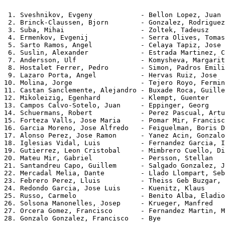
 1. Sveshnikov, Evgeny            - Bellon Lopez, Juan 
 2. Brinck-Claussen, Bjorn        - Gonzalez, Rodriguez
 3. Suba, Mihai                   - Zoltek, Tadeusz    
 4. Ermenkov, Evgenij             - Serra Olives, Tomas
 5. Sarto Ramos, Angel            - Celaya Tapiz, Jose 
 6. Suslin, Alexander             - Estrada Martinez, C
 7. Andersson, Ulf                - Komysheva, Margarit
 8. Hostalet Ferrer, Pedro        - Simon, Padros Emili
 9. Lazaro Porta, Angel           - Hervas Ruiz, Jose  
10. Molina, Jorge                 - Tejero Royo, Fermin
11. Castan Sanclemente, Alejandro - Buxade Roca, Guille
12. Mikoleizig, Egenhard          - Klempt, Guenter    
13. Campos Calvo-Sotelo, Juan     - Eppinger, Georg    
14. Schuermans, Robert            - Perez Pascual, Artu
15. Forteza Valls, Jose Maria     - Pomar Mir, Francisc
16. Garcia Moreno, Jose Alfredo   - Feiguelman, Boris D
17. Alonso Perez, Jose Ramon      - Yanez Acin, Gonzalo
18. Iglesias Vidal, Luis          - Fernandez Garcia, I
19. Gutierrez, Leon Cristobal     - Mimbrero Cuello, Di
20. Mateu Mir, Gabriel            - Persson, Stellan   
21. Santandreu Capo, Guillem      - Salgado Gonzalez, J
22. Mercadal Melia, Dante         - Llado Llompart, Seb
23. Febrero Perez, Lluis          - Theiss Geb Buzgar, 
24. Redondo Garcia, Jose Luis     - Kuenitz, Klaus     
25. Russo, Carmelo                - Benito Alba, Eladio
26. Solsona Manonelles, Josep     - Krueger, Manfred   
27. Orcera Gomez, Francisco       - Fernandez Martin, M