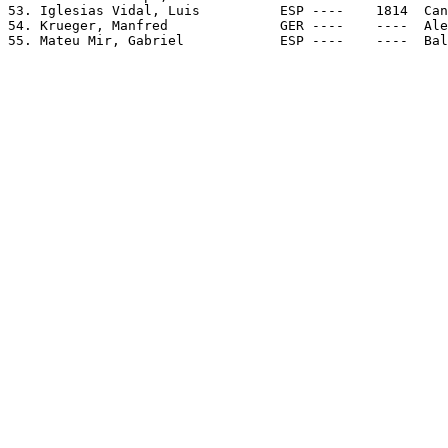
53. Iglesias Vidal, Luis          ESP ----    1814  Can
54. Krueger, Manfred              GER ----    ----  Ale