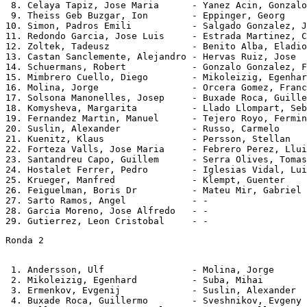
 8. Celaya Tapiz, Jose Maria      - Yanez Acin, Gonzalo
 9. Theiss Geb Buzgar, Ion        - Eppinger, Georg    
10. Simon, Padros Emili           - Salgado Gonzalez, J
11. Redondo Garcia, Jose Luis     - Estrada Martinez, C
12. Zoltek, Tadeusz               - Benito Alba, Eladio
13. Castan Sanclemente, Alejandro - Hervas Ruiz, Jose  
14. Schuermans, Robert            - Gonzalo Gonzalez, F
15. Mimbrero Cuello, Diego        - Mikoleizig, Egenhar
16. Molina, Jorge                 - Orcera Gomez, Franc
17. Solsona Manonelles, Josep     - Buxade Roca, Guille
18. Komysheva, Margarita          - Llado Llompart, Seb
19. Fernandez Martin, Manuel      - Tejero Royo, Fermin
20. Suslin, Alexander             - Russo, Carmelo     
21. Kuenitz, Klaus                - Persson, Stellan   
22. Forteza Valls, Jose Maria     - Febrero Perez, Llui
23. Santandreu Capo, Guillem      - Serra Olives, Tomas
24. Hostalet Ferrer, Pedro        - Iglesias Vidal, Lui
25. Krueger, Manfred              - Klempt, Guenter    
26. Feiguelman, Boris Dr          - Mateu Mir, Gabriel 
27. Sarto Ramos, Angel            - -                  
28. Garcia Moreno, Jose Alfredo   - -                  
Ronda 2
 1. Andersson, Ulf                - Molina, Jorge      
 2. Mikoleizig, Egenhard          - Suba, Mihai        
 3. Ermenkov, Evgenij             - Suslin, Alexander  
 4. Buxade Roca, Guillermo        - Sveshnikov, Evgeny 