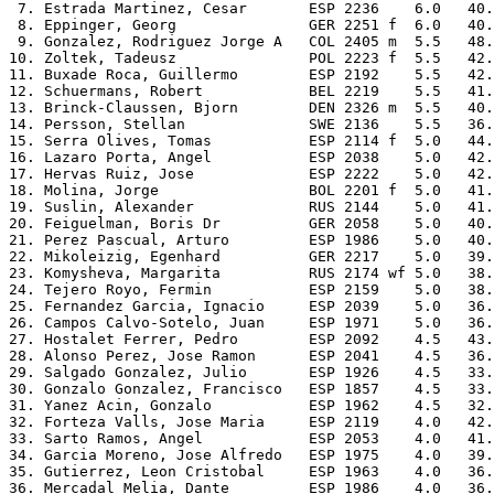
 7. Estrada Martinez, Cesar       ESP 2236    6.0   40.
 8. Eppinger, Georg               GER 2251 f  6.0   40.
 9. Gonzalez, Rodriguez Jorge A   COL 2405 m  5.5   48.
10. Zoltek, Tadeusz               POL 2223 f  5.5   42.
11. Buxade Roca, Guillermo        ESP 2192    5.5   42.
12. Schuermans, Robert            BEL 2219    5.5   41.
13. Brinck-Claussen, Bjorn        DEN 2326 m  5.5   40.
14. Persson, Stellan              SWE 2136    5.5   36.
15. Serra Olives, Tomas           ESP 2114 f  5.0   44.
16. Lazaro Porta, Angel           ESP 2038    5.0   42.
17. Hervas Ruiz, Jose             ESP 2222    5.0   42.
18. Molina, Jorge                 BOL 2201 f  5.0   41.
19. Suslin, Alexander             RUS 2144    5.0   41.
20. Feiguelman, Boris Dr          GER 2058    5.0   40.
21. Perez Pascual, Arturo         ESP 1986    5.0   40.
22. Mikoleizig, Egenhard          GER 2217    5.0   39.
23. Komysheva, Margarita          RUS 2174 wf 5.0   38.
24. Tejero Royo, Fermin           ESP 2159    5.0   38.
25. Fernandez Garcia, Ignacio     ESP 2039    5.0   36.
26. Campos Calvo-Sotelo, Juan     ESP 1971    5.0   36.
27. Hostalet Ferrer, Pedro        ESP 2092    4.5   43.
28. Alonso Perez, Jose Ramon      ESP 2041    4.5   36.
29. Salgado Gonzalez, Julio       ESP 1926    4.5   33.
30. Gonzalo Gonzalez, Francisco   ESP 1857    4.5   33.
31. Yanez Acin, Gonzalo           ESP 1962    4.5   32.
32. Forteza Valls, Jose Maria     ESP 2119    4.0   42.
33. Sarto Ramos, Angel            ESP 2053    4.0   41.
34. Garcia Moreno, Jose Alfredo   ESP 1975    4.0   39.
35. Gutierrez, Leon Cristobal     ESP 1963    4.0   36.
36. Mercadal Melia, Dante         ESP 1986    4.0   36.