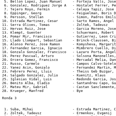
 5. Bellon Lopez, Juan Manuel     - Forteza Valls, Jose
 6. Gonzalez, Rodriguez Jorge A   - Hostalet Ferrer, Pe
 7. Tejero Royo, Fermin           - Celaya Tapiz, Jose 
 8. Eppinger, Georg               - Feiguelman, Boris D
 9. Persson, Stellan              - Simon, Padros Emili
10. Estrada Martinez, Cesar       - Sarto Ramos, Angel 
11. Serra Olives, Tomas           - Zoltek, Tadeusz    
12. Hervas Ruiz, Jose             - Garcia Moreno, Jose
13. Klempt, Guenter               - Schuermans, Robert 
14. Pomar Mir, Francisco          - Gutierrez, Leon Cri
15. Llado Llompart, Sebastian     - Brinck-Claussen, Bj
16. Alonso Perez, Jose Ramon      - Komysheva, Margarit
17. Fernandez Garcia, Ignacio     - Mimbrero Cuello, Di
18. Gonzalo Gonzalez, Francisco   - Lazaro Porta, Angel
19. Perez Pascual, Arturo         - Solsona Manonelles,
20. Orcera Gomez, Francisco       - Mercadal Melia, Dan
21. Russo, Carmelo                - Campos Calvo-Sotelo
22. Yanez Acin, Gonzalo           - Fernandez Martin, M
23. Febrero Perez, Lluis          - Theiss Geb Buzgar, 
24. Salgado Gonzalez, Julio       - Kuenitz, Klaus     
25. Iglesias Vidal, Luis          - Redondo Garcia, Jos
26. Benito Alba, Eladio           - Santandreu Capo, Gu
27. Mateu Mir, Gabriel            - Castan Sanclemente,
Ronda 3
 1. Suba, Mihai                   - Estrada Martinez, C
 2. Zoltek, Tadeusz               - Ermenkov, Evgenij  