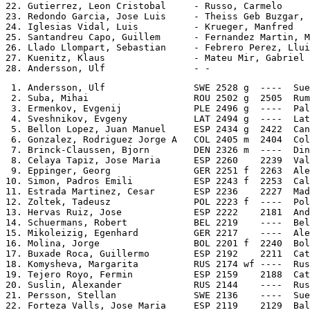
22. Gutierrez, Leon Cristobal     - Russo, Carmelo     
23. Redondo Garcia, Jose Luis     - Theiss Geb Buzgar, 
24. Iglesias Vidal, Luis          - Krueger, Manfred   
25. Santandreu Capo, Guillem      - Fernandez Martin, M
26. Llado Llompart, Sebastian     - Febrero Perez, Llui
27. Kuenitz, Klaus                - Mateu Mir, Gabriel 
 1. Andersson, Ulf                SWE 2528 g  ----  Sue
 2. Suba, Mihai                   ROU 2502 g  2505  Rum
 3. Ermenkov, Evgenij             PLE 2496 g  ----  Pal
 4. Sveshnikov, Evgeny            LAT 2494 g  ----  Lat
 5. Bellon Lopez, Juan Manuel     ESP 2434 g  2422  Can
 6. Gonzalez, Rodriguez Jorge A   COL 2405 m  2404  Col
 7. Brinck-Claussen, Bjorn        DEN 2326 m  ----  Din
 8. Celaya Tapiz, Jose Maria      ESP 2260    2239  Val
 9. Eppinger, Georg               GER 2251 f  2263  Ale
10. Simon, Padros Emili           ESP 2243 f  2253  Cal
11. Estrada Martinez, Cesar       ESP 2236    2227  Mad
12. Zoltek, Tadeusz               POL 2223 f  ----  Pol
13. Hervas Ruiz, Jose             ESP 2222    2181  And
14. Schuermans, Robert            BEL 2219    ----  Bel
15. Mikoleizig, Egenhard          GER 2217    ----  Ale
16. Molina, Jorge                 BOL 2201 f  2240  Bol
17. Buxade Roca, Guillermo        ESP 2192    2211  Cat
18. Komysheva, Margarita          RUS 2174 wf ----  Rus
19. Tejero Royo, Fermin           ESP 2159    2188  Cat
20. Suslin, Alexander             RUS 2144    ----  Rus
21. Persson, Stellan              SWE 2136    ----  Sue
22. Forteza Valls, Jose Maria     ESP 2119    2129  Bal