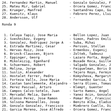
24. Fernandez Martin, Manuel      - Gonzalo Gonzalez, F
25. Mateu Mir, Gabriel            - Orcera Gomez, Franc
26. Krueger, Manfred              - Santandreu Capo, Gu
27. Kuenitz, Klaus                - Febrero Perez, Llui
Ronda 9
 1. Celaya Tapiz, Jose Maria      - Bellon Lopez, Juan 
 2. Sveshnikov, Evgeny            - Simon, Padros Emili
 3. Gonzalez, Rodriguez Jorge A   - Suba, Mihai        
 4. Estrada Martinez, Cesar       - Persson, Stellan   
 5. Hervas Ruiz, Jose             - Ermenkov, Evgenij  
 6. Brinck-Claussen, Bjorn        - Zoltek, Tadeusz    
 7. Eppinger, Georg               - Lazaro Porta, Angel
 8. Mikoleizig, Egenhard          - Buxade Roca, Guille
 9. Schuermans, Robert            - Salgado Gonzalez, J
10. Molina, Jorge                 - Feiguelman, Boris D
11. Suslin, Alexander             - Tejero Royo, Fermin
12. Hostalet Ferrer, Pedro        - Komysheva, Margarit
13. Forteza Valls, Jose Maria     - Fernandez Garcia, I
14. Castan Sanclemente, Alejandro - Serra Olives, Tomas
15. Perez Pascual, Arturo         - Klempt, Guenter    
16. Campos Calvo-Sotelo, Juan     - Sarto Ramos, Angel 
17. Mercadal Melia, Dante         - Yanez Acin, Gonzalo
18. Alonso Perez, Jose Ramon      - Pomar Mir, Francisc
19. Solsona Manonelles, Josep     - Benito Alba, Eladio
20. Gonzalo Gonzalez, Francisco   - Mimbrero Cuello, Di
21. Garcia Moreno, Jose Alfredo   - Orcera Gomez, Franc