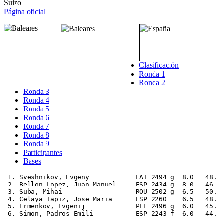
Suizo
Página oficial
Clasificación
Ronda 1
Ronda 2
Ronda 3
Ronda 4
Ronda 5
Ronda 6
Ronda 7
Ronda 8
Ronda 9
Participantes
Bases
 1. Sveshnikov, Evgeny            LAT 2494 g  8.0   48.
 2. Bellon Lopez, Juan Manuel     ESP 2434 g  8.0   46.
 3. Suba, Mihai                   ROU 2502 g  6.5   50.
 4. Celaya Tapiz, Jose Maria      ESP 2260    6.5   48.
 5. Ermenkov, Evgenij             PLE 2496 g  6.0   45.
 6. Simon, Padros Emili           ESP 2243 f  6.0   44.