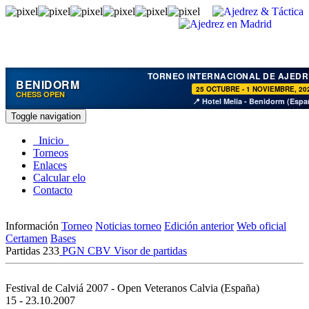
TORNEO INTERNACIONAL DE AJEDR
BENIDORM
25 OCTUBRE - 1 NOVIEMBRE, 20
CHESS OPEN
📍 Hotel Melia - Benidorm (Espa
Toggle navigation
Inicio
Torneos
Enlaces
Calcular elo
Contacto
Información
Torneo
Noticias torneo
Edición anterior
Web oficial
Certamen
Bases
Partidas
233
PGN
CBV
Visor de partidas
Festival de Calviá 2007 - Open Veteranos
Calvia (España)
15 - 23.10.2007