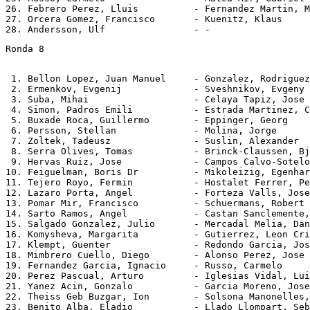
26. Febrero Perez, Lluis          - Fernandez Martin, M
27. Orcera Gomez, Francisco       - Kuenitz, Klaus     
Ronda 8
 1. Bellon Lopez, Juan Manuel     - Gonzalez, Rodriguez
 2. Ermenkov, Evgenij             - Sveshnikov, Evgeny 
 3. Suba, Mihai                   - Celaya Tapiz, Jose 
 4. Simon, Padros Emili           - Estrada Martinez, C
 5. Buxade Roca, Guillermo        - Eppinger, Georg    
 6. Persson, Stellan              - Molina, Jorge      
 7. Zoltek, Tadeusz               - Suslin, Alexander  
 8. Serra Olives, Tomas           - Brinck-Claussen, Bj
 9. Hervas Ruiz, Jose             - Campos Calvo-Sotelo
10. Feiguelman, Boris Dr          - Mikoleizig, Egenhar
11. Tejero Royo, Fermin           - Hostalet Ferrer, Pe
12. Lazaro Porta, Angel           - Forteza Valls, Jose
13. Pomar Mir, Francisco          - Schuermans, Robert 
14. Sarto Ramos, Angel            - Castan Sanclemente,
15. Salgado Gonzalez, Julio       - Mercadal Melia, Dan
16. Komysheva, Margarita          - Gutierrez, Leon Cri
17. Klempt, Guenter               - Redondo Garcia, Jos
18. Mimbrero Cuello, Diego        - Alonso Perez, Jose 
19. Fernandez Garcia, Ignacio     - Russo, Carmelo     
20. Perez Pascual, Arturo         - Iglesias Vidal, Lui
21. Yanez Acin, Gonzalo           - Garcia Moreno, Jose
22. Theiss Geb Buzgar, Ion        - Solsona Manonelles,
23. Benito Alba, Eladio           - Llado Llompart, Seb