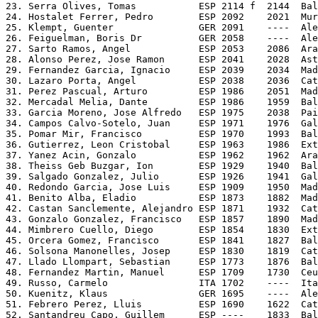
23. Serra Olives, Tomas           ESP 2114 f  2144  Bal
24. Hostalet Ferrer, Pedro        ESP 2092    2021  Mur
25. Klempt, Guenter               GER 2091    ----  Ale
26. Feiguelman, Boris Dr          GER 2058    ----  Ale
27. Sarto Ramos, Angel            ESP 2053    2086  Ara
28. Alonso Perez, Jose Ramon      ESP 2041    2028  Ast
29. Fernandez Garcia, Ignacio     ESP 2039    2034  Mad
30. Lazaro Porta, Angel           ESP 2038    2036  Cat
31. Perez Pascual, Arturo         ESP 1986    2051  Mad
32. Mercadal Melia, Dante         ESP 1986    1959  Bal
33. Garcia Moreno, Jose Alfredo   ESP 1975    2038  Pai
34. Campos Calvo-Sotelo, Juan     ESP 1971    1976  Gal
35. Pomar Mir, Francisco          ESP 1970    1993  Bal
36. Gutierrez, Leon Cristobal     ESP 1963    1986  Ext
37. Yanez Acin, Gonzalo           ESP 1962    1962  Ara
38. Theiss Geb Buzgar, Ion        ESP 1929    1940  Bal
39. Salgado Gonzalez, Julio       ESP 1926    1941  Gal
40. Redondo Garcia, Jose Luis     ESP 1909    1950  Mad
41. Benito Alba, Eladio           ESP 1873    1882  Mad
42. Castan Sanclemente, Alejandro ESP 1871    1932  Cat
43. Gonzalo Gonzalez, Francisco   ESP 1857    1890  Mad
44. Mimbrero Cuello, Diego        ESP 1854    1830  Ext
45. Orcera Gomez, Francisco       ESP 1841    1827  Bal
46. Solsona Manonelles, Josep     ESP 1830    1819  Cat
47. Llado Llompart, Sebastian     ESP 1773    1876  Bal
48. Fernandez Martin, Manuel      ESP 1709    1730  Ceu
49. Russo, Carmelo                ITA 1702    ----  Ita
50. Kuenitz, Klaus                GER 1695    ----  Ale
51. Febrero Perez, Lluis          ESP 1690    1622  Cat
52. Santandreu Capo, Guillem      ESP ----    1833  Bal