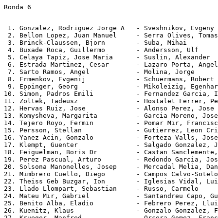
Ronda 6
 1. Gonzalez, Rodriguez Jorge A   - Sveshnikov, Evgeny 
 2. Bellon Lopez, Juan Manuel     - Serra Olives, Tomas
 3. Brinck-Claussen, Bjorn        - Suba, Mihai        
 4. Buxade Roca, Guillermo        - Andersson, Ulf     
 5. Celaya Tapiz, Jose Maria      - Suslin, Alexander  
 6. Estrada Martinez, Cesar       - Lazaro Porta, Angel
 7. Sarto Ramos, Angel            - Molina, Jorge      
 8. Ermenkov, Evgenij             - Schuermans, Robert 
 9. Eppinger, Georg               - Mikoleizig, Egenhar
10. Simon, Padros Emili           - Fernandez Garcia, I
11. Zoltek, Tadeusz               - Hostalet Ferrer, Pe
12. Hervas Ruiz, Jose             - Alonso Perez, Jose 
13. Komysheva, Margarita          - Garcia Moreno, Jose
14. Tejero Royo, Fermin           - Pomar Mir, Francisc
15. Persson, Stellan              - Gutierrez, Leon Cri
16. Yanez Acin, Gonzalo           - Forteza Valls, Jose
17. Klempt, Guenter               - Salgado Gonzalez, J
18. Feiguelman, Boris Dr          - Castan Sanclemente,
19. Perez Pascual, Arturo         - Redondo Garcia, Jos
20. Solsona Manonelles, Josep     - Mercadal Melia, Dan
21. Mimbrero Cuello, Diego        - Campos Calvo-Sotelo
22. Theiss Geb Buzgar, Ion        - Iglesias Vidal, Lui
23. Llado Llompart, Sebastian     - Russo, Carmelo     
24. Mateu Mir, Gabriel            - Santandreu Capo, Gu
25. Benito Alba, Eladio           - Febrero Perez, Llui
26. Kuenitz, Klaus                - Gonzalo Gonzalez, F
27. Krueger, Manfred              - Orcera Gomez, Franc