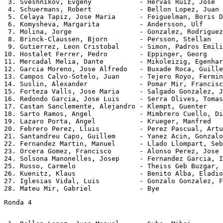
 3. Sveshnikov, Evgeny            - Hervas Ruiz, Jose  
 4. Schuermans, Robert            - Bellon Lopez, Juan 
 5. Celaya Tapiz, Jose Maria      - Feiguelman, Boris D
 6. Komysheva, Margarita          - Andersson, Ulf     
 7. Molina, Jorge                 - Gonzalez, Rodriguez
 8. Brinck-Claussen, Bjorn        - Persson, Stellan   
 9. Gutierrez, Leon Cristobal     - Simon, Padros Emili
10. Hostalet Ferrer, Pedro        - Eppinger, Georg    
11. Mercadal Melia, Dante         - Mikoleizig, Egenhar
12. Garcia Moreno, Jose Alfredo   - Buxade Roca, Guille
13. Campos Calvo-Sotelo, Juan     - Tejero Royo, Fermin
14. Suslin, Alexander             - Pomar Mir, Francisc
15. Forteza Valls, Jose Maria     - Salgado Gonzalez, J
16. Redondo Garcia, Jose Luis     - Serra Olives, Tomas
17. Castan Sanclemente, Alejandro - Klempt, Guenter    
18. Sarto Ramos, Angel            - Mimbrero Cuello, Di
19. Lazaro Porta, Angel           - Krueger, Manfred   
20. Febrero Perez, Lluis          - Perez Pascual, Artu
21. Santandreu Capo, Guillem      - Yanez Acin, Gonzalo
22. Fernandez Martin, Manuel      - Llado Llompart, Seb
23. Orcera Gomez, Francisco       - Alonso Perez, Jose 
24. Solsona Manonelles, Josep     - Fernandez Garcia, I
25. Russo, Carmelo                - Theiss Geb Buzgar, 
26. Kuenitz, Klaus                - Benito Alba, Eladio
27. Iglesias Vidal, Luis          - Gonzalo Gonzalez, F
Ronda 4