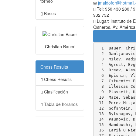
torneo
jmaldofer@hotmail
Tel: 950 430 280 / 9
Bases
932 732
Lugar: Instituto de
Cisneros. Av. América
Christian Bauer
  1. Bauer, Christian                  FRA 2634 g  ----   6.5   36.5  31.5  0.0     M Francia
  2. Damljanovic, Branko               SCG 2608 g  2569   6.5   36.0  30.0  0.0     M Serbia
  3. Milov, Vadim                      SUI 2680 g  2611   6.5   35.0  30.0  0.0     M Suiza
  4. Agrest, Evgenij                   SWE 2541 g  2601   6.5   34.5  30.0  0.0     M Suecia
  5. Dreev, Alexey                     RUS 2607 g  2714   6.5   32.5  32.5  0.0     M Rusia
  6. Epishin, Vladimir                 RUS 2578 g  2618   6.0   34.0  29.0  0.0     M Rusia
  7. Cifuentes Parada, Roberto         ESP 2499 g  2523   6.0   33.5  28.5  0.0     M Donostia
  8. Illescas Cordoba, Miguel          ESP 2598 g  2426   6.0   31.5  29.0  0.0     M Barcelona
  9. Plaskett, Harold James            ENG 2488 g  2505   6.0   31.5  27.0  0.0     M Inglaterra
 10. Maze, Sebastien                   FRA 2576 g  ----   6.0   29.5  25.0  0.0     M Francia
 11. Perez Mitjans, Orelvis            CUB 2421 f  ----   6.0   28.0  26.0  0.0     M Cuba
 12. Gofshtein, Leonid Zvulon          ISR 2541 g  2531   5.5   34.5  28.0  0.0     M Israel
 13. Rytshagov, Mikhail                EST 2495 g  ----   5.5   34.5  27.5  0.0     M Estonia
 14. Paunovic, Dragan                  SCG 2535 g  2537   5.5   33.5  27.0  0.0     M Serbia
 15. Hamdouchi, Hichem                 MAR 2576 g  2547   5.5   31.5  25.0  0.0     M Marruecos
 16. Lariã‘O Nieto, David              ESP 2428 m  2404   5.5   31.0  25.0  0.0 U18 M Galicia
 17. Strikovic, Aleksa                 SCG 2551 g  2557   5.5   30.5  25.0  0.0     M Serbia
 18. Djuric, Stefan                    SCG 2463 g  2521   5.5   30.0  26.0  0.0     M Serbia
 19. Mikhalevski, Victor               ISR 2598 g  ----   5.0   35.0 
Chess Results
Chess Results
Clasificación
Tabla de horarios