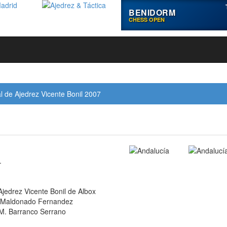
BENIDORM
CHESS OPEN
l de Ajedrez Vicente Bonil 2007
.
jedrez Vicente Bonil de Albox
é Maldonado Fernandez
 M. Barranco Serrano