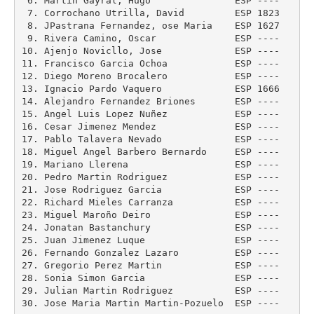
 6. Martin Gayral, Hugo               ESP ----    15
 7. Corrochano Utrilla, David         ESP 1823    17
 8. JPastrana Fernandez, ose Maria    ESP 1627    17
 9. Rivera Camino, Oscar              ESP ----    15
10. Ajenjo Novicllo, Jose             ESP ----    15
11. Francisco Garcia Ochoa            ESP ----    15
12. Diego Moreno Brocalero            ESP ----    15
13. Ignacio Pardo Vaquero             ESP 1666    --
14. Alejandro Fernandez Briones       ESP ----    15
15. Angel Luis Lopez Nuñez            ESP ----    15
16. Cesar Jimenez Mendez              ESP ----    15
17. Pablo Talavera Nevado             ESP ----    15
18. Miguel Angel Barbero Bernardo     ESP ----    15
19. Mariano Llerena                   ESP ----    17
20. Pedro Martin Rodriguez            ESP ----    15
21. Jose Rodriguez Garcia             ESP ----    15
22. Richard Mieles Carranza           ESP ----    15
23. Miguel Maroño Deiro               ESP ----    15
24. Jonatan Bastanchury               ESP ----    15
25. Juan Jimenez Luque                ESP ----    15
26. Fernando Gonzalez Lazaro          ESP ----    15
27. Gregorio Perez Martin             ESP ----    15
28. Sonia Simon Garcia                ESP ----    15
29. Julian Martin Rodriguez           ESP ----    15
30. Jose Maria Martin Martin-Pozuelo  ESP ----    15