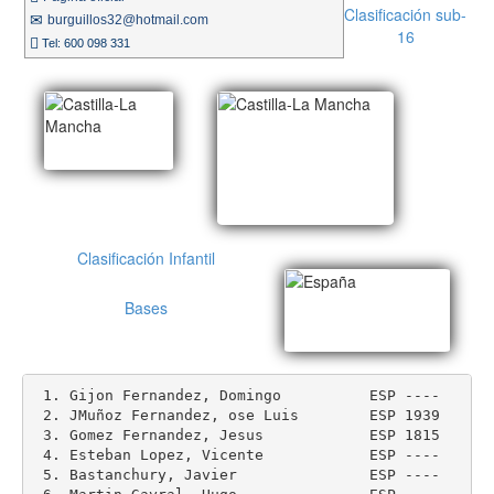
Clasificación sub-
burguillos32@hotmail.com
16
Tel: 600 098 331
Clasificación Infantil
Bases
 1. Gijon Fernandez, Domingo          ESP ----    20
 2. JMuñoz Fernandez, ose Luis        ESP 1939    19
 3. Gomez Fernandez, Jesus            ESP 1815    19
 4. Esteban Lopez, Vicente            ESP ----    15
 5. Bastanchury, Javier               ESP ----    15