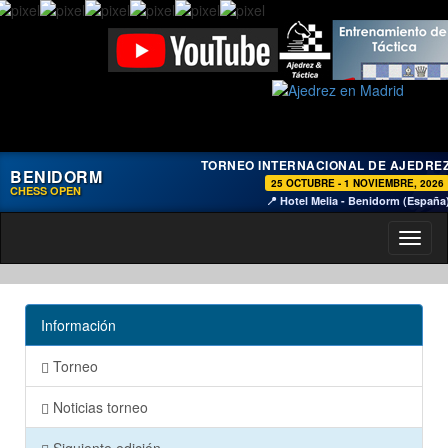
TORNEO INTERNACIONAL DE AJEDRE
BENIDORM
25 OCTUBRE - 1 NOVIEMBRE, 2026
CHESS OPEN
📍 Hotel Melia - Benidorm (España
Toggl
naviga
Información
Torneo
Noticias torneo